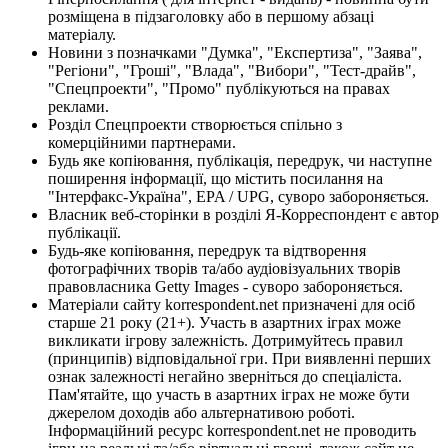
розміщена в підзаголовку або в першому абзаці
матеріалу.
Новини з позначками "Думка", "Експертиза", "Заява",
"Регіони", "Гроші", "Влада", "Вибори", "Тест-драйв",
"Спецпроекти", "Промо" публікуються на правах
реклами.
Розділ Спецпроекти створюється спільно з
комерційними партнерами.
Будь яке копіювання, публікація, передрук, чи наступне
поширення інформації, що містить посилання на
"Інтерфакс-Україна", EPA / UPG, суворо забороняється.
Власник веб-сторінки в розділі Я-Корреспондент є автор
публікації.
Будь-яке копіювання, передрук та відтворення
фотографічних творів та/або аудіовізуальних творів
правовласника Getty Images - суворо забороняється.
Матеріали сайту korrespondent.net призначені для осіб
старше 21 року (21+). Участь в азартних іграх може
викликати ігрову залежність. Дотримуйтесь правил
(принципів) відповідальної гри. При виявленні перших
ознак залежності негайно зверніться до спеціаліста.
Пам'ятайте, що участь в азартних іграх не може бути
джерелом доходів або альтернативою роботі.
Інформаційний ресурс korrespondent.net не проводить