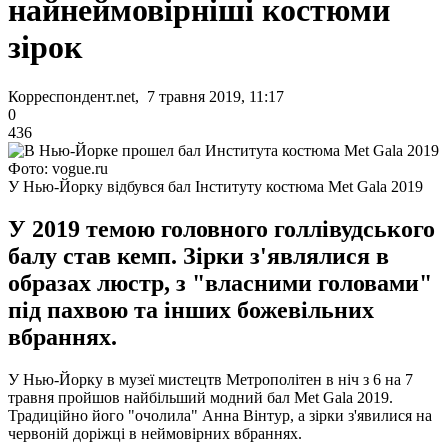
найнеймовірніші костюми
зірок
Корреспондент.net, 7 травня 2019, 11:17
0
436
Фото: vogue.ru
У Нью-Йорку відбувся бал Інституту костюма Met Gala 2019
У 2019 темою головного голлівудського
балу став кемп. Зірки з'являлися в
образах люстр, з "власними головами"
під пахвою та інших божевільних
вбраннях.
У Нью-Йорку в музеї мистецтв Метрополітен в ніч з 6 на 7
травня пройшов найбільший модний бал Met Gala 2019.
Традиційно його "очолила" Анна Вінтур, а зірки з'явилися на
червоній доріжці в неймовірних вбраннях.