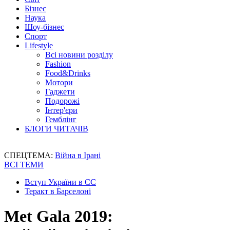
Бізнес
Наука
Шоу-бізнес
Спорт
Lifestyle
Всі новини розділу
Fashion
Food&Drinks
Мотори
Гаджети
Подорожі
Інтер'єри
Гемблінг
БЛОГИ ЧИТАЧІВ
СПЕЦТЕМА:
Війна в Ірані
ВСІ ТЕМИ
Вступ України в ЄС
Теракт в Барселоні
Met Gala 2019: