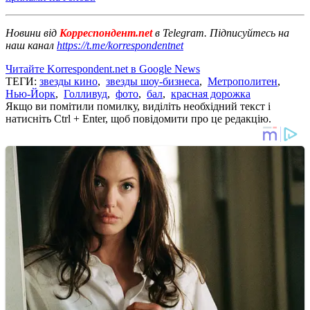
Новини від
Корреспондент.net
в Telegram. Підписуйтесь на
наш канал
https://t.me/korrespondentnet
Читайте Korrespondent.net в Google News
ТЕГИ:
звезды кино
,
звезды шоу-бизнеса
,
Метрополитен
,
Нью-Йорк
,
Голливуд
,
фото
,
бал
,
красная дорожка
Якщо ви помітили помилку, виділіть необхідний текст і
натисніть Ctrl + Enter, щоб повідомити про це редакцію.