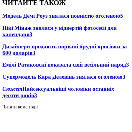
ЧИТАЙТЕ ТАКОЖ
Модель Демі Роуз знялася повністю оголеною
5
Нікі Мінаж знялася у відвертій фотосесії для
календаря
3
Дизайнери продають порвані брудні кросівки за
600 доларів
3
Емілі Ратаковскі показала свій весільний наряд
3
Супермодель Кара Делевінь знялася оголеною
3
Сюжет
Найсексуальніші чоловіки останніх
десяти років
3
Читати коментарі