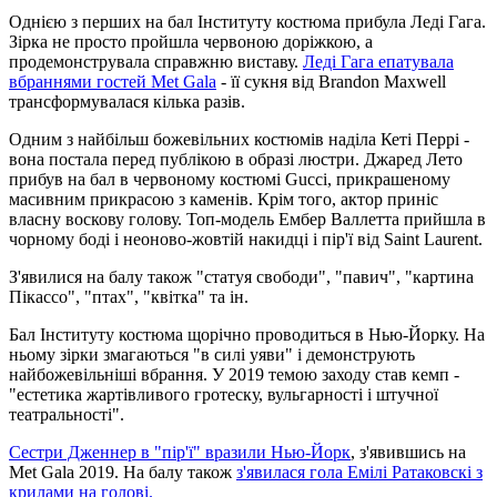
Однією з перших на бал Інституту костюма прибула Леді Гага.
Зірка не просто пройшла червоною доріжкою, а
продемонструвала справжню виставу.
Леді Гага епатувала
вбраннями гостей Met Gala
- її сукня від Brandon Maxwell
трансформувалася кілька разів.
Одним з найбільш божевільних костюмів наділа Кеті Перрі -
вона постала перед публікою в образі люстри. Джаред Лето
прибув на бал в червоному костюмі Gucci, прикрашеному
масивним прикрасою з каменів. Крім того, актор приніс
власну воскову голову. Топ-модель Ембер Валлетта прийшла в
чорному боді і неоново-жовтій накидці і пір'ї від Saint Laurent.
З'явилися на балу також "статуя свободи", "павич", "картина
Пікассо", "птах", "квітка" та ін.
Бал Інституту костюма щорічно проводиться в Нью-Йорку. На
ньому зірки змагаються "в силі уяви" і демонструють
найбожевільніші вбрання. У 2019 темою заходу став кемп -
"естетика жартівливого гротеску, вульгарності і штучної
театральності".
Сестри Дженнер в "пір'ї" вразили Нью-Йорк
, з'явившись на
Met Gala 2019. На балу також
з'явилася гола Емілі Ратаковскі з
крилами на голові.