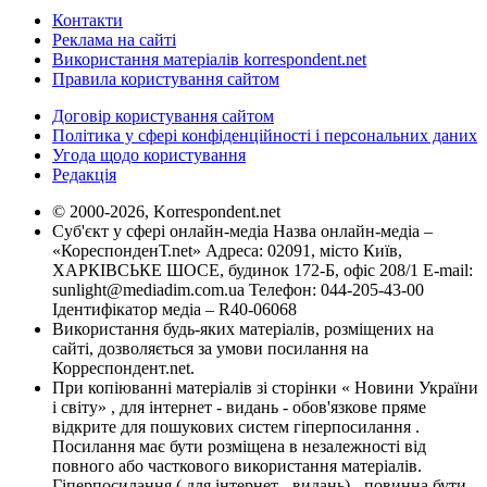
Контакти
Реклама на сайті
Використання матеріалів korrespondent.net
Правила користування сайтом
Договір користування сайтом
Політика у сфері конфіденційності і персональних даних
Угода щодо користування
Редакція
© 2000-2026, Korrespondent.net
Суб'єкт у сфері онлайн-медіа Назва онлайн-медіа –
«КореспонденТ.net» Адреса: 02091, місто Київ,
ХАРКІВСЬКЕ ШОСЕ, будинок 172-Б, офіс 208/1 E-mail:
sunlight@mediadim.com.ua
Телефон: 044-205-43-00
Ідентифікатор медіа – R40-06068
Використання будь-яких матеріалів, розміщених на
сайті, дозволяється за умови посилання на
Корреспондент.net.
При копіюванні матеріалів зі сторінки « Новини України
і світу» , для інтернет - видань - обов'язкове пряме
відкрите для пошукових систем гіперпосилання .
Посилання має бути розміщена в незалежності від
повного або часткового використання матеріалів.
Гіперпосилання ( для інтернет - видань) - повинна бути