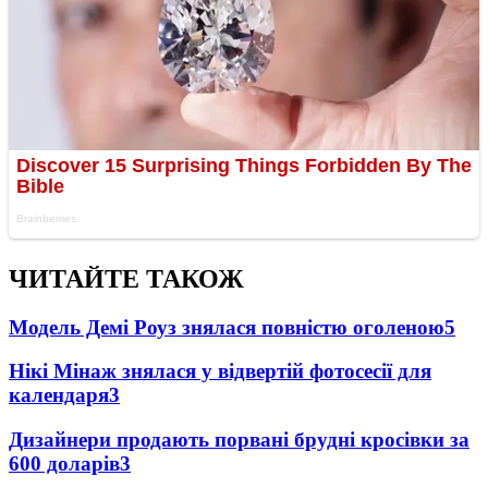
ЧИТАЙТЕ ТАКОЖ
Модель Демі Роуз знялася повністю оголеною
5
Нікі Мінаж знялася у відвертій фотосесії для
календаря
3
Дизайнери продають порвані брудні кросівки за
600 доларів
3