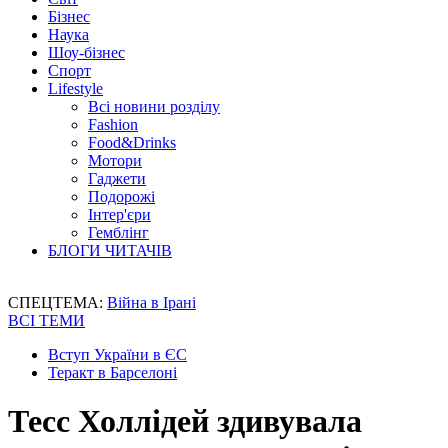
Бізнес
Наука
Шоу-бізнес
Спорт
Lifestyle
Всі новини розділу
Fashion
Food&Drinks
Мотори
Гаджети
Подорожі
Інтер'єри
Гемблінг
БЛОГИ ЧИТАЧІВ
СПЕЦТЕМА:
Війна в Ірані
ВСІ ТЕМИ
Вступ України в ЄС
Теракт в Барселоні
Тесс Холлідей здивувала