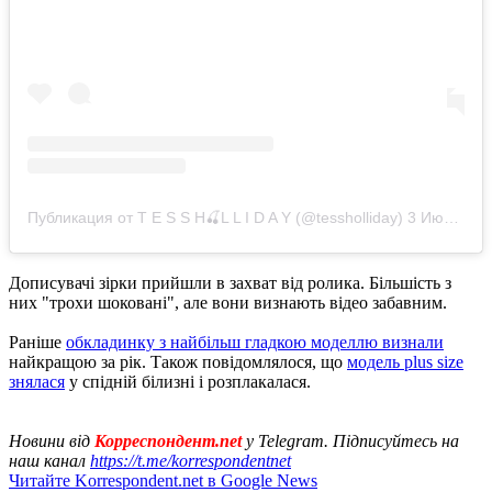
Публикация от T E S S H🍒L L I D A Y (@tessholliday)
3 Июл 2019 в 4:10 PDT
Дописувачі зірки прийшли в захват від ролика. Більшість з
них "трохи шоковані", але вони визнають відео забавним.
Раніше
обкладинку з найбільш гладкою моделлю визнали
найкращою за рік. Також повідомлялося, що
модель plus size
знялася
у спідній білизні і розплакалася.
Новини від
Корреспондент.net
у Telegram. Підписуйтесь на
наш канал
https://t.me/korrespondentnet
Читайте Korrespondent.net в Google News