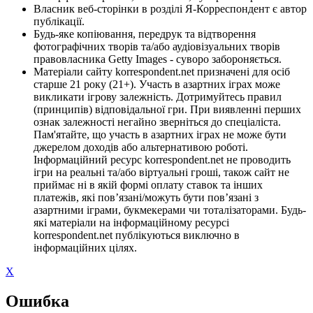
Власник веб-сторінки в розділі Я-Корреспондент є автор
публікації.
Будь-яке копіювання, передрук та відтворення
фотографічних творів та/або аудіовізуальних творів
правовласника Getty Images - суворо забороняється.
Матеріали сайту korrespondent.net призначені для осіб
старше 21 року (21+). Участь в азартних іграх може
викликати ігрову залежність. Дотримуйтесь правил
(принципів) відповідальної гри. При виявленні перших
ознак залежності негайно зверніться до спеціаліста.
Пам'ятайте, що участь в азартних іграх не може бути
джерелом доходів або альтернативою роботі.
Інформаційний ресурс korrespondent.net не проводить
ігри на реальні та/або віртуальні гроші, також сайт не
приймає ні в якій формі оплату ставок та інших
платежів, які пов’язані/можуть бути пов’язані з
азартними іграми, букмекерами чи тоталізаторами. Будь-
які матеріали на інформаційному ресурсі
korrespondent.net публікуються виключно в
інформаційних цілях.
X
Ошибка