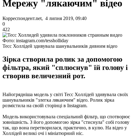
Мережу "лякаючим" відео
Корреспондент.net, 4 липня 2019, 09:40
0
422
Фото: instagram.com/tessholliday
Тесс Холлідей здивувала шанувальників дивним відео
Зірка створила ролик за допомогою
фільтра, який "сплюснув" їй голову і
створив величезний рот.
Найогрядніша модель у світі Тесс Холлідей здивувала своїх
шанувальників "злегка лякаючим" відео. Ролик зірка
розмістила на своїй сторінці в Instagram.
Модель використовувала спеціальний фільтр, що спотворює
зовнішність. З його допомогою зірка "стиснула" собі голову
так, що вона перетворилася, практично, в кулю. На відео у
Холлідей великі очі і мініатюрний ніс.