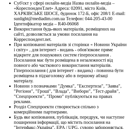
Суб'єкт у сфері онлайн-медіа Назва онлайн-медіа –
«КореспонденТ.net» Адреса: 02091, місто Київ,
ХАРКІВСЬКЕ ШОСЕ, будинок 172-Б, офіс 208/1 E-mail:
sunlight@mediadim.com.ua
Телефон: 044-205-43-00
Ідентифікатор медіа – R40-06068
Використання будь-яких матеріалів, розміщених на
сайті, дозволяється за умови посилання на
Корреспондент.net.
При копіюванні матеріалів зі сторінки « Новини України
і світу» , для інтернет - видань - обов'язкове пряме
відкрите для пошукових систем гіперпосилання .
Посилання має бути розміщена в незалежності від
повного або часткового використання матеріалів.
Гіперпосилання ( для інтернет - видань) - повинна бути
розміщена в підзаголовку або в першому абзаці
матеріалу.
Новини з позначками "Думка", "Експертиза", "Заява",
"Регіони", "Гроші", "Влада", "Вибори", "Тест-драйв",
"Спецпроекти", "Промо" публікуються на правах
реклами.
Розділ Спецпроекти створюється спільно з
комерційними партнерами.
Будь яке копіювання, публікація, передрук, чи наступне
поширення інформації, що містить посилання на
"Інтерфакс-Україна", EPA / UPG, суворо забороняється.