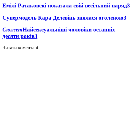
Емілі Ратаковскі показала свій весільний наряд
3
Супермодель Кара Делевінь знялася оголеною
3
Сюжет
Найсексуальніші чоловіки останніх
десяти років
3
Читати коментарі