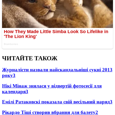
ЧИТАЙТЕ ТАКОЖ
Журналісти назвали найскандальніші сукні 2013
року
3
Нікі Мінаж знялася у відвертій фотосесії для
календаря
3
Емілі Ратаковскі показала свій весільний наряд
3
Рікардо Тіші створив вбрання для балету
2