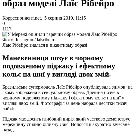
образ моделі Лаїс Рібейро
Корреспондент.net, 5 серпня 2019, 11:15
0
1117
Фото: Instagram/ laisribeiro
Лаїс Рібейро знялася в пікантному образі
Манекенниця позує в чорному
подовженому піджаку і ефектному
кольє на шиї у вигляді двох змій.
Бразильська супермодель Лаїс Рібейро опублікувала знімок, на
якому зображена в сексуальному образі. Дівчина позує в
чорному подовженому піджаку і ефектному кольє на шиї у
вигляді двох змій. Фотографія за день набрала десятки тисяч
лайків.
Піджак має досить глибокий виріз, який частково демонструє
мереживну спідню білизну Лаїс. Волосся її акуратно зачесане
назад.