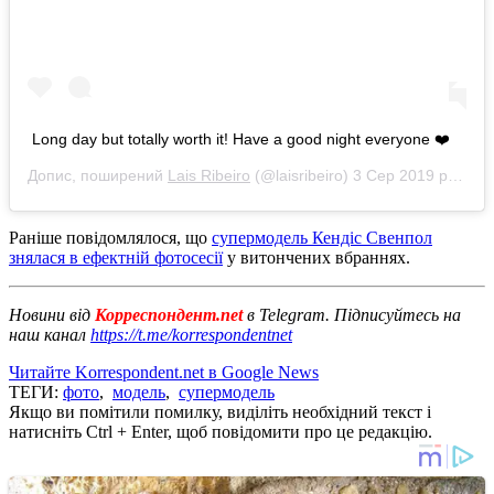
Long day but totally worth it! Have a good night everyone ❤️
Допис, поширений
Lais Ribeiro
(@laisribeiro)
3 Сер 2019 р. о 8:07 PDT
Раніше повідомлялося, що
супермодель Кендіс Свенпол
знялася в ефектній фотосесії
у витончених вбраннях.
Новини від
Корреспондент.net
в Telegram. Підписуйтесь на
наш канал
https://t.me/korrespondentnet
Читайте Korrespondent.net в Google News
ТЕГИ:
фото
,
модель
,
супермодель
Якщо ви помітили помилку, виділіть необхідний текст і
натисніть Ctrl + Enter, щоб повідомити про це редакцію.