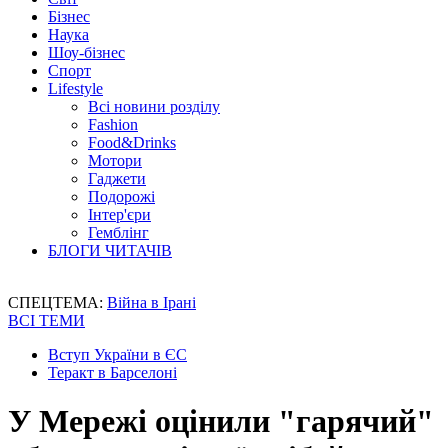
Бізнес
Наука
Шоу-бізнес
Спорт
Lifestyle
Всі новини розділу
Fashion
Food&Drinks
Мотори
Гаджети
Подорожі
Інтер'єри
Гемблінг
БЛОГИ ЧИТАЧІВ
СПЕЦТЕМА:
Війна в Ірані
ВСІ ТЕМИ
Вступ України в ЄС
Теракт в Барселоні
У Мережі оцінили "гарячий"