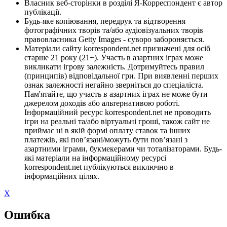
Власник веб-сторінки в розділі Я-Корреспондент є автор
публікації.
Будь-яке копіювання, передрук та відтворення
фотографічних творів та/або аудіовізуальних творів
правовласника Getty Images - суворо забороняється.
Матеріали сайту korrespondent.net призначені для осіб
старше 21 року (21+). Участь в азартних іграх може
викликати ігрову залежність. Дотримуйтесь правил
(принципів) відповідальної гри. При виявленні перших
ознак залежності негайно зверніться до спеціаліста.
Пам'ятайте, що участь в азартних іграх не може бути
джерелом доходів або альтернативою роботі.
Інформаційний ресурс korrespondent.net не проводить
ігри на реальні та/або віртуальні гроші, також сайт не
приймає ні в якій формі оплату ставок та інших
платежів, які пов’язані/можуть бути пов’язані з
азартними іграми, букмекерами чи тоталізаторами. Будь-
які матеріали на інформаційному ресурсі
korrespondent.net публікуються виключно в
інформаційних цілях.
X
Ошибка