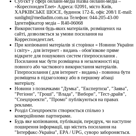
Суб'єкт у сфері онлайн-медіа Назва онлайн-медіа –
«КореспонденТ.net» Адреса: 02091, місто Київ,
ХАРКІВСЬКЕ ШОСЕ, будинок 172-Б, офіс 208/1 E-mail:
sunlight@mediadim.com.ua
Телефон: 044-205-43-00
Ідентифікатор медіа – R40-06068
Використання будь-яких матеріалів, розміщених на
сайті, дозволяється за умови посилання на
Корреспондент.net.
При копіюванні матеріалів зі сторінки « Новини України
і світу» , для інтернет - видань - обов'язкове пряме
відкрите для пошукових систем гіперпосилання .
Посилання має бути розміщена в незалежності від
повного або часткового використання матеріалів.
Гіперпосилання ( для інтернет - видань) - повинна бути
розміщена в підзаголовку або в першому абзаці
матеріалу.
Новини з позначками "Думка", "Експертиза", "Заява",
"Регіони", "Гроші", "Влада", "Вибори", "Тест-драйв",
"Спецпроекти", "Промо" публікуються на правах
реклами.
Розділ Спецпроекти створюється спільно з
комерційними партнерами.
Будь яке копіювання, публікація, передрук, чи наступне
поширення інформації, що містить посилання на
"Інтерфакс-Україна", EPA / UPG, суворо забороняється.