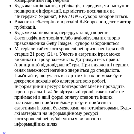
комерційними партнерами.
Будь яке копіювання, публікація, передрук, чи наступне
поширення інформації, що містить посилання на
"Інтерфакс-Україна", EPA / UPG, суворо забороняється.
Власник веб-сторінки в розділі Я-Корреспондент є автор
публікації.
Будь-яке копіювання, передрук та відтворення
фотографічних творів та/або аудіовізуальних творів
правовласника Getty Images - суворо забороняється.
Матеріали сайту korrespondent.net призначені для осіб
старше 21 року (21+). Участь в азартних іграх може
викликати ігрову залежність. Дотримуйтесь правил
(принципів) відповідальної гри. При виявленні перших
ознак залежності негайно зверніться до спеціаліста.
Пам'ятайте, що участь в азартних іграх не може бути
джерелом доходів або альтернативою роботі.
Інформаційний ресурс korrespondent.net не проводить
ігри на реальні та/або віртуальні гроші, також сайт не
приймає ні в якій формі оплату ставок та інших
платежів, які пов’язані/можуть бути пов’язані з
азартними іграми, букмекерами чи тоталізаторами. Будь-
які матеріали на інформаційному ресурсі
korrespondent.net публікуються виключно в
інформаційних цілях.