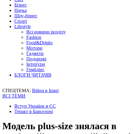
Бізнес
Наука
Шоу-бізнес
Спорт
Lifestyle
Всі новини розділу
Fashion
Food&Drinks
Мотори
Гаджети
Подорожі
Інтер'єри
Гемблінг
БЛОГИ ЧИТАЧІВ
СПЕЦТЕМА:
Війна в Ірані
ВСІ ТЕМИ
Вступ України в ЄС
Теракт в Барселоні
Модель plus-size знялася в