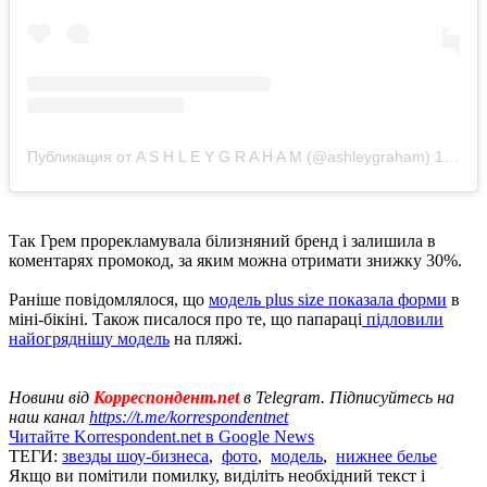
Публикация от A S H L E Y G R A H A M (@ashleygraham)
13 Авг 2019 в 2:01 PDT
Так Грем прорекламувала білизняний бренд і залишила в
коментарях промокод, за яким можна отримати знижку 30%.
Раніше повідомлялося, що
модель plus size показала форми
в
міні-бікіні. Також писалося про те, що папараці
підловили
найогряднішу модель
на пляжі.
Новини від
Корреспондент.net
в Telegram. Підписуйтесь на
наш канал
https://t.me/korrespondentnet
Читайте Korrespondent.net в Google News
ТЕГИ:
звезды шоу-бизнеса
,
фото
,
модель
,
нижнее белье
Якщо ви помітили помилку, виділіть необхідний текст і