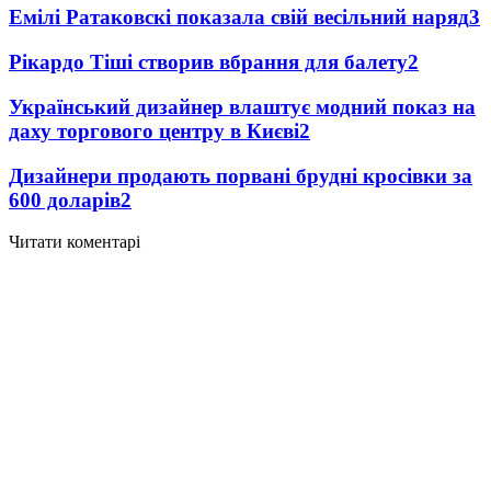
Емілі Ратаковскі показала свій весільний наряд
3
Рікардо Тіші створив вбрання для балету
2
Український дизайнер влаштує модний показ на
даху торгового центру в Києві
2
Дизайнери продають порвані брудні кросівки за
600 доларів
2
Читати коментарі