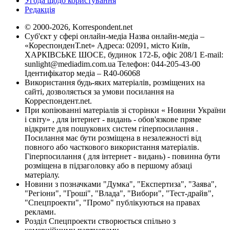
Угода щодо користування
Редакція
© 2000-2026, Korrespondent.net
Суб'єкт у сфері онлайн-медіа Назва онлайн-медіа –
«КореспонденТ.net» Адреса: 02091, місто Київ,
ХАРКІВСЬКЕ ШОСЕ, будинок 172-Б, офіс 208/1 E-mail:
sunlight@mediadim.com.ua
Телефон: 044-205-43-00
Ідентифікатор медіа – R40-06068
Використання будь-яких матеріалів, розміщених на
сайті, дозволяється за умови посилання на
Корреспондент.net.
При копіюванні матеріалів зі сторінки « Новини України
і світу» , для інтернет - видань - обов'язкове пряме
відкрите для пошукових систем гіперпосилання .
Посилання має бути розміщена в незалежності від
повного або часткового використання матеріалів.
Гіперпосилання ( для інтернет - видань) - повинна бути
розміщена в підзаголовку або в першому абзаці
матеріалу.
Новини з позначками "Думка", "Експертиза", "Заява",
"Регіони", "Гроші", "Влада", "Вибори", "Тест-драйв",
"Спецпроекти", "Промо" публікуються на правах
реклами.
Розділ Спецпроекти створюється спільно з