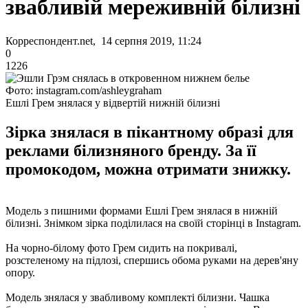
звабливій мереживній білизні
Корреспондент.net, 14 серпня 2019, 11:24
0
1226
Фото: instagram.com/ashleygraham
Ешлі Грем знялася у відвертій нижній білизні
Зірка знялася в пікантному образі для
реклами білизняного бренду. За її
промокодом, можна отримати знижку.
Модель з пишними формами Ешлі Грем знялася в нижній
білизні. Знімком зірка поділилася на своїй сторінці в Instagram.
На чорно-білому фото Грем сидить на покривалі,
розстеленому на підлозі, спершись обома руками на дерев'яну
опору.
Модель знялася у звабливому комплекті білизни. Чашка