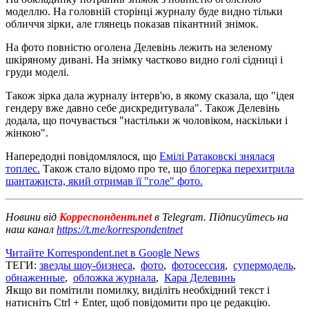
моделлю. На головній сторінці журналу буде видно тільки
обличчя зірки, але глянець показав пікантний знімок.
На фото повністю оголена Делевінь лежить на зеленому
шкіряному дивані. На знімку частково видно голі сідниці і
груди моделі.
Також зірка дала журналу інтерв'ю, в якому сказала, що "ідея
гендеру вже давно себе дискредитувала". Також Делевінь
додала, що почувається "настільки ж чоловіком, наскільки і
жінкою".
Напередодні повідомлялося, що
Емілі Ратаковскі знялася
топлес.
Також стало відомо про те, що
блогерка перехитрила
шантажиста, який отримав її "голе" фото.
Новини від
Корреспондент.net
в Telegram. Підписуйтесь на
наш канал
https://t.me/korrespondentnet
Читайте Korrespondent.net в Google News
ТЕГИ:
звезды шоу-бизнеса
,
фото
,
фотосессия
,
супермодель
,
обнаженные
,
обложка журнала
,
Кара Делевинь
Якщо ви помітили помилку, виділіть необхідний текст і
натисніть Ctrl + Enter, щоб повідомити про це редакцію.