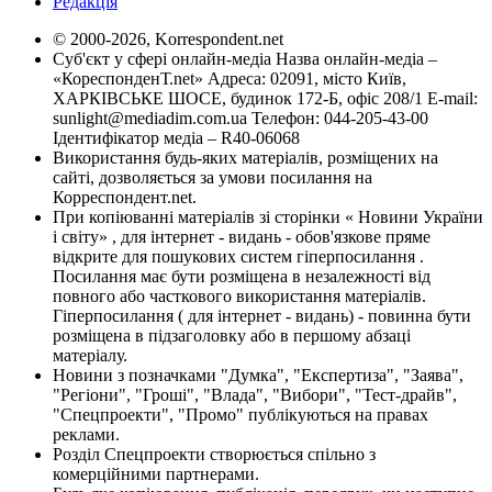
Редакція
© 2000-2026, Korrespondent.net
Суб'єкт у сфері онлайн-медіа Назва онлайн-медіа –
«КореспонденТ.net» Адреса: 02091, місто Київ,
ХАРКІВСЬКЕ ШОСЕ, будинок 172-Б, офіс 208/1 E-mail:
sunlight@mediadim.com.ua
Телефон: 044-205-43-00
Ідентифікатор медіа – R40-06068
Використання будь-яких матеріалів, розміщених на
сайті, дозволяється за умови посилання на
Корреспондент.net.
При копіюванні матеріалів зі сторінки « Новини України
і світу» , для інтернет - видань - обов'язкове пряме
відкрите для пошукових систем гіперпосилання .
Посилання має бути розміщена в незалежності від
повного або часткового використання матеріалів.
Гіперпосилання ( для інтернет - видань) - повинна бути
розміщена в підзаголовку або в першому абзаці
матеріалу.
Новини з позначками "Думка", "Експертиза", "Заява",
"Регіони", "Гроші", "Влада", "Вибори", "Тест-драйв",
"Спецпроекти", "Промо" публікуються на правах
реклами.
Розділ Спецпроекти створюється спільно з
комерційними партнерами.