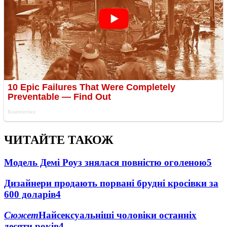
ЧИТАЙТЕ ТАКОЖ
Модель Демі Роуз знялася повністю оголеною
5
Дизайнери продають порвані брудні кросівки за
600 доларів
4
Сюжет
Найсексуальніші чоловіки останніх
десяти років
4