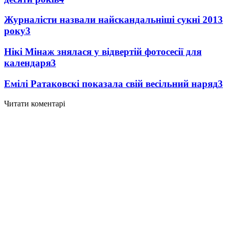
Журналісти назвали найскандальніші сукні 2013
року
3
Нікі Мінаж знялася у відвертій фотосесії для
календаря
3
Емілі Ратаковскі показала свій весільний наряд
3
Читати коментарі