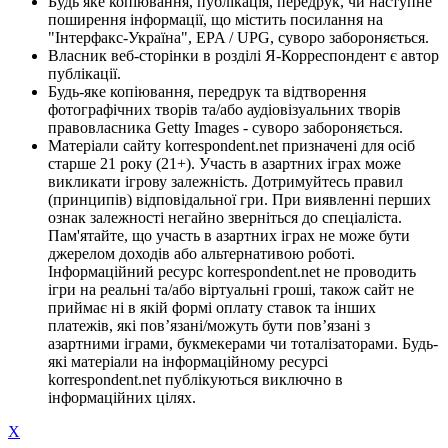
Будь яке копіювання, публікація, передрук, чи наступне
поширення інформації, що містить посилання на
"Інтерфакс-Україна", EPA / UPG, суворо забороняється.
Власник веб-сторінки в розділі Я-Корреспондент є автор
публікації.
Будь-яке копіювання, передрук та відтворення
фотографічних творів та/або аудіовізуальних творів
правовласника Getty Images - суворо забороняється.
Матеріали сайту korrespondent.net призначені для осіб
старше 21 року (21+). Участь в азартних іграх може
викликати ігрову залежність. Дотримуйтесь правил
(принципів) відповідальної гри. При виявленні перших
ознак залежності негайно зверніться до спеціаліста.
Пам'ятайте, що участь в азартних іграх не може бути
джерелом доходів або альтернативою роботі.
Інформаційний ресурс korrespondent.net не проводить
ігри на реальні та/або віртуальні гроші, також сайт не
приймає ні в якій формі оплату ставок та інших
платежів, які пов’язані/можуть бути пов’язані з
азартними іграми, букмекерами чи тоталізаторами. Будь-
які матеріали на інформаційному ресурсі
korrespondent.net публікуються виключно в
інформаційних цілях.
X