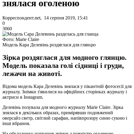
знялася оголеною
Корреспондент.net, 14 серпня 2019, 15:41
0
3060
Фото: Marie Claire
Модель Кара Делевінь роздяглася для глянцю
Зірка роздяглася для модного глянцю.
Модель показала голі сідниці і груди,
лежачи на животі.
Відома модель Кара Делевінь знялася у пікантній фотосесії для
журналу. Знімки з'явилися на офіційних сторінках журналу і
актриси в Instagram.
Делевінь позувала для модного журналу Marie Claire. Зірка
знялася в декількох образах, примірявши подовжений
оверсайз светр, світлий сарафан, напівпрозору синю сукню і
інші вбрання.
На обкладинку потрапив знімок з повністю оголеною