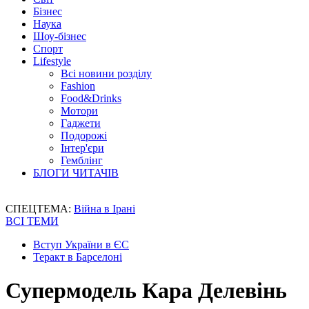
Бізнес
Наука
Шоу-бізнес
Спорт
Lifestyle
Всі новини розділу
Fashion
Food&Drinks
Мотори
Гаджети
Подорожі
Інтер'єри
Гемблінг
БЛОГИ ЧИТАЧІВ
СПЕЦТЕМА:
Війна в Ірані
ВСІ ТЕМИ
Вступ України в ЄС
Теракт в Барселоні
Супермодель Кара Делевінь