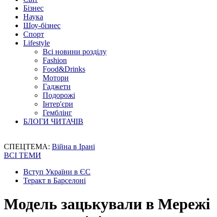
Бізнес
Наука
Шоу-бізнес
Спорт
Lifestyle
Всі новини розділу
Fashion
Food&Drinks
Мотори
Гаджети
Подорожі
Інтер'єри
Гемблінг
БЛОГИ ЧИТАЧІВ
СПЕЦТЕМА:
Війна в Ірані
ВСІ ТЕМИ
Вступ України в ЄС
Теракт в Барселоні
Модель зацькували в Мережі