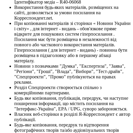
Ідентифікатор медіа – R40-06068
Використання будь-яких матеріалів, розміщених на
сайті, дозволяється за умови посилання на
Корреспондент.net.
При копіюванні матеріалів зі сторінки « Новини України
і світу» , для інтернет - видань - обов'язкове пряме
відкрите для пошукових систем гіперпосилання .
Посилання має бути розміщена в незалежності від
повного або часткового використання матеріалів.
Гіперпосилання ( для інтернет - видань) - повинна бути
розміщена в підзаголовку або в першому абзаці
матеріалу.
Новини з позначками "Думка", "Експертиза", "Заява",
"Регіони", "Гроші", "Влада", "Вибори", "Тест-драйв",
"Спецпроекти", "Промо" публікуються на правах
реклами.
Розділ Спецпроекти створюється спільно з
комерційними партнерами.
Будь яке копіювання, публікація, передрук, чи наступне
поширення інформації, що містить посилання на
"Інтерфакс-Україна", EPA / UPG, суворо забороняється.
Власник веб-сторінки в розділі Я-Корреспондент є автор
публікації.
Будь-яке копіювання, передрук та відтворення
фотографічних творів та/або аудіовізуальних творів