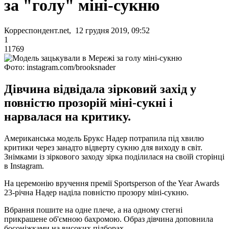
за "голу" міні-сукню
Корреспондент.net, 12 грудня 2019, 09:52
1
11769
Фото: instagram.com/brooksnader
Дівчина відвідала зірковий захід у
повністю прозорій міні-сукні і
нарвалася на критику.
Американська модель Брукс Надер потрапила під хвилю
критики через занадто відверту сукню для виходу в світ.
Знімками із зіркового заходу зірка поділилася на своїй сторінці
в Instagram.
На церемонію вручення премії Sportsperson of the Year Awards
23-річна Надер наділа повністю прозору міні-сукню.
Вбрання пошите на одне плече, а на одному стегні
прикрашене об'ємною бахромою. Образ дівчина доповнила
босоніжками на високих підборах.