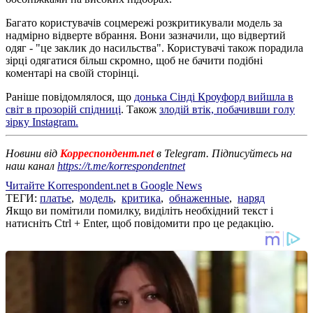
Багато користувачів соцмережі розкритикували модель за
надмірно відверте вбрання. Вони зазначили, що відвертий
одяг - "це заклик до насильства". Користувачі також порадила
зірці одягатися більш скромно, щоб не бачити подібні
коментарі на своїй сторінці.
Раніше повідомлялося, що
донька Сінді Кроуфорд вийшла в
світ в прозорій спідниці
. Також
злодій втік, побачивши голу
зірку Instagram.
Новини від
Корреспондент.net
в Telegram. Підписуйтесь на
наш канал
https://t.me/korrespondentnet
Читайте Korrespondent.net в Google News
ТЕГИ:
платье
,
модель
,
критика
,
обнаженные
,
наряд
Якщо ви помітили помилку, виділіть необхідний текст і
натисніть Ctrl + Enter, щоб повідомити про це редакцію.