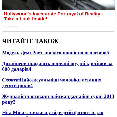
ЧИТАЙТЕ ТАКОЖ
Модель Демі Роуз знялася повністю оголеною
5
Дизайнери продають порвані брудні кросівки за
600 доларів
4
Сюжет
Найсексуальніші чоловіки останніх
десяти років
4
Журналісти назвали найскандальніші сукні 2013
року
3
Нікі Мінаж знялася у відвертій фотосесії для