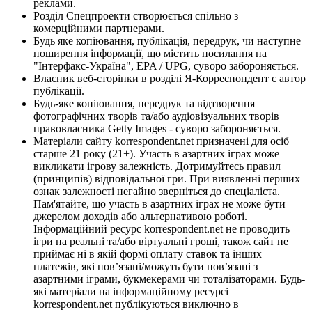
реклами.
Розділ Спецпроекти створюється спільно з
комерційними партнерами.
Будь яке копіювання, публікація, передрук, чи наступне
поширення інформації, що містить посилання на
"Інтерфакс-Україна", EPA / UPG, суворо забороняється.
Власник веб-сторінки в розділі Я-Корреспондент є автор
публікації.
Будь-яке копіювання, передрук та відтворення
фотографічних творів та/або аудіовізуальних творів
правовласника Getty Images - суворо забороняється.
Матеріали сайту korrespondent.net призначені для осіб
старше 21 року (21+). Участь в азартних іграх може
викликати ігрову залежність. Дотримуйтесь правил
(принципів) відповідальної гри. При виявленні перших
ознак залежності негайно зверніться до спеціаліста.
Пам'ятайте, що участь в азартних іграх не може бути
джерелом доходів або альтернативою роботі.
Інформаційний ресурс korrespondent.net не проводить
ігри на реальні та/або віртуальні гроші, також сайт не
приймає ні в якій формі оплату ставок та інших
платежів, які пов’язані/можуть бути пов’язані з
азартними іграми, букмекерами чи тоталізаторами. Будь-
які матеріали на інформаційному ресурсі
korrespondent.net публікуються виключно в