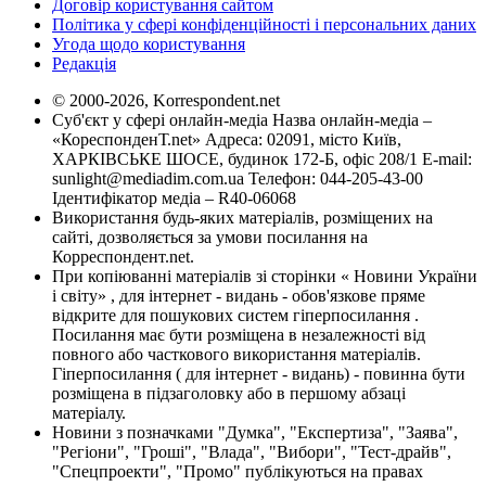
Договір користування сайтом
Політика у сфері конфіденційності і персональних даних
Угода щодо користування
Редакція
© 2000-2026, Korrespondent.net
Суб'єкт у сфері онлайн-медіа Назва онлайн-медіа –
«КореспонденТ.net» Адреса: 02091, місто Київ,
ХАРКІВСЬКЕ ШОСЕ, будинок 172-Б, офіс 208/1 E-mail:
sunlight@mediadim.com.ua
Телефон: 044-205-43-00
Ідентифікатор медіа – R40-06068
Використання будь-яких матеріалів, розміщених на
сайті, дозволяється за умови посилання на
Корреспондент.net.
При копіюванні матеріалів зі сторінки « Новини України
і світу» , для інтернет - видань - обов'язкове пряме
відкрите для пошукових систем гіперпосилання .
Посилання має бути розміщена в незалежності від
повного або часткового використання матеріалів.
Гіперпосилання ( для інтернет - видань) - повинна бути
розміщена в підзаголовку або в першому абзаці
матеріалу.
Новини з позначками "Думка", "Експертиза", "Заява",
"Регіони", "Гроші", "Влада", "Вибори", "Тест-драйв",
"Спецпроекти", "Промо" публікуються на правах