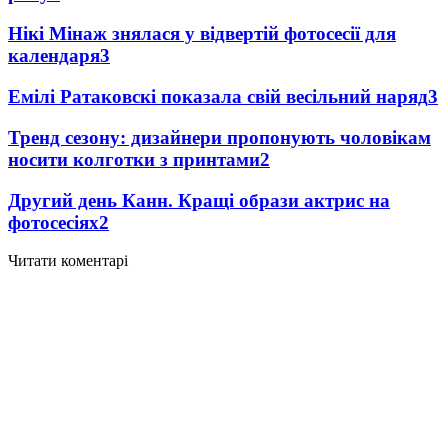
Нікі Мінаж знялася у відвертій фотосесії для
календаря
3
Емілі Ратаковскі показала свій весільний наряд
3
Тренд сезону: дизайнери пропонують чоловікам
носити колготки з принтами
2
Другий день Канн. Кращі образи актрис на
фотосесіях
2
Читати коментарі