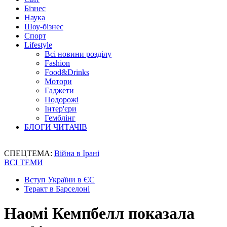
Бізнес
Наука
Шоу-бізнес
Спорт
Lifestyle
Всі новини розділу
Fashion
Food&Drinks
Мотори
Гаджети
Подорожі
Інтер'єри
Гемблінг
БЛОГИ ЧИТАЧІВ
СПЕЦТЕМА:
Війна в Ірані
ВСІ ТЕМИ
Вступ України в ЄС
Теракт в Барселоні
Наомі Кемпбелл показала