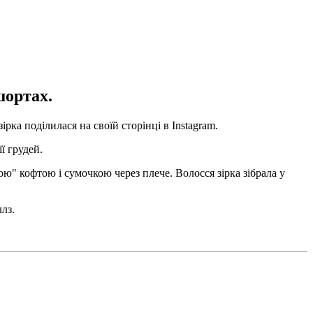
шортах.
ка поділилася на своїй сторінці в Instagram.
ї грудей.
ю" кофтою і сумочкою через плече. Волосся зірка зібрала у
лз.