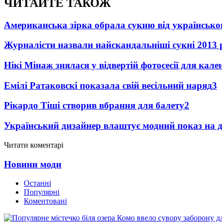
ЧИТАЙТЕ ТАКОЖ
Американська зірка обрала сукню від українсько
Журналісти назвали найскандальніші сукні 2013 
Нікі Мінаж знялася у відвертій фотосесії для кал
Емілі Ратаковскі показала свій весільний наряд
3
Рікардо Тіші створив вбрання для балету
2
Український дизайнер влаштує модний показ на д
Читати коментарі
Новини моди
Останні
Популярні
Коментовані