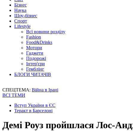
Бізнес
Наука
Шоу-бізнес
Спорт
Lifestyle
Всі новини розділу
Fashion
Food&Drinks
Мотори
Гаджети
Подорожі
Інтер'єри
Гемблінг
БЛОГИ ЧИТАЧІВ
СПЕЦТЕМА:
Війна в Ірані
ВСІ ТЕМИ
Вступ України в ЄС
Теракт в Барселоні
Демі Роуз пройшлася Лос-Анд