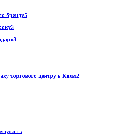
го бренду
5
року
3
ендаря
3
аху торгового центру в Києві
2