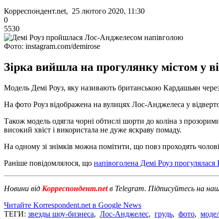
Корреспондент.net, 25 лютого 2020, 11:30
0
5530
Фото: instagram.com/demirose
Зірка вийшла на прогулянку містом у в
Модель Демі Роуз, яку називають британською Кардашьян через 
На фото Роуз відображена на вулицях Лос-Анджелеса у відверто
Також модель одягла чорні обтислі шорти до коліна з прозорим
високий хвіст і використала не дуже яскраву помаду.
На одному зі знімків можна помітити, що повз проходять чолові
Раніше повідомлялося, що
напівоголена Демі Роуз прогулялася 
Новини від
Корреспондент.net
в Telegram. Підписуйтесь на на
Читайте Korrespondent.net в Google News
ТЕГИ:
звезды шоу-бизнеса
,
Лос-Анджелес
,
грудь
,
фото
,
моде