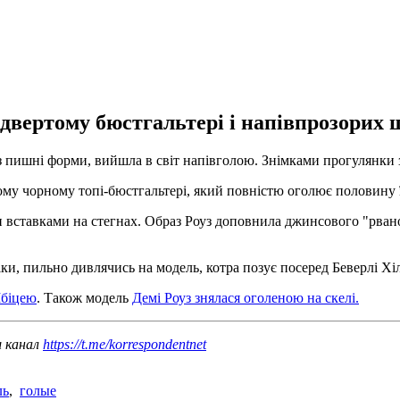
ідвертому бюстгальтері і напівпрозорих 
пишні форми, вийшла в світ напівголою. Знімками прогулянки зір
му чорному топі-бюстгальтері, який повністю оголює половину ї
и вставками на стегнах. Образ Роуз доповнила джинсового "рвано
ки, пильно дивлячись на модель, котра позує посеред Беверлі Хіл
Ібіцею
. Також модель
Демі Роуз знялася оголеною на скелі.
ш канал
https://t.me/korrespondentnet
ль
,
голые