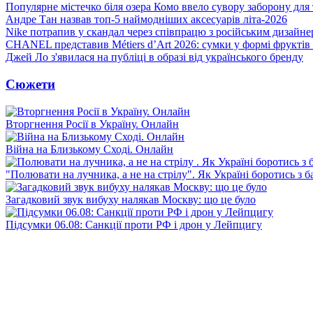
Популярне містечко біля озера Комо ввело сувору заборону для 
Андре Тан назвав топ-5 наймодніших аксесуарів літа-2026
Nike потрапив у скандал через співпрацю з російським дизайн
CHANEL представив Métiers d’Art 2026: сумки у формі фруктів 
Джей Ло з'явилася на публіці в образі від українського бренду
Сюжети
Вторгнення Росії в Україну. Онлайн
Війна на Близькому Сході. Онлайн
"Полювати на лучника, а не на стрілу". Як Україні боротись з 
Загадковий звук вибуху налякав Москву: що це було
Підсумки 06.08: Санкції проти РФ і дрон у Лейпцигу