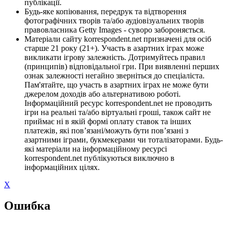
публікації.
Будь-яке копіювання, передрук та відтворення
фотографічних творів та/або аудіовізуальних творів
правовласника Getty Images - суворо забороняється.
Матеріали сайту korrespondent.net призначені для осіб
старше 21 року (21+). Участь в азартних іграх може
викликати ігрову залежність. Дотримуйтесь правил
(принципів) відповідальної гри. При виявленні перших
ознак залежності негайно зверніться до спеціаліста.
Пам'ятайте, що участь в азартних іграх не може бути
джерелом доходів або альтернативою роботі.
Інформаційний ресурс korrespondent.net не проводить
ігри на реальні та/або віртуальні гроші, також сайт не
приймає ні в якій формі оплату ставок та інших
платежів, які пов’язані/можуть бути пов’язані з
азартними іграми, букмекерами чи тоталізаторами. Будь-
які матеріали на інформаційному ресурсі
korrespondent.net публікуються виключно в
інформаційних цілях.
X
Ошибка