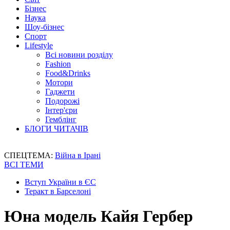
Бізнес
Наука
Шоу-бізнес
Спорт
Lifestyle
Всі новини розділу
Fashion
Food&Drinks
Мотори
Гаджети
Подорожі
Інтер'єри
Гемблінг
БЛОГИ ЧИТАЧІВ
СПЕЦТЕМА:
Війна в Ірані
ВСІ ТЕМИ
Вступ України в ЄС
Теракт в Барселоні
Юна модель Кайя Гербер