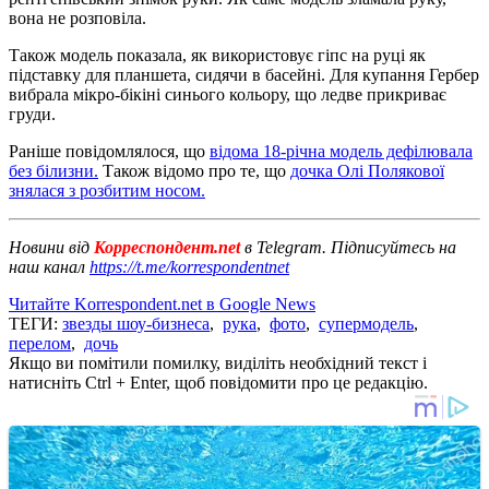
вона не розповіла.
Також модель показала, як використовує гіпс на руці як
підставку для планшета, сидячи в басейні. Для купання Гербер
вибрала мікро-бікіні синього кольору, що ледве прикриває
груди.
Раніше повідомлялося, що
відома 18-річна модель дефілювала
без білизни.
Також відомо про те, що
дочка Олі Полякової
знялася з розбитим носом.
Новини від
Корреспондент.net
в Telegram. Підписуйтесь на
наш канал
https://t.me/korrespondentnet
Читайте Korrespondent.net в Google News
ТЕГИ:
звезды шоу-бизнеса
,
рука
,
фото
,
супермодель
,
перелом
,
дочь
Якщо ви помітили помилку, виділіть необхідний текст і
натисніть Ctrl + Enter, щоб повідомити про це редакцію.