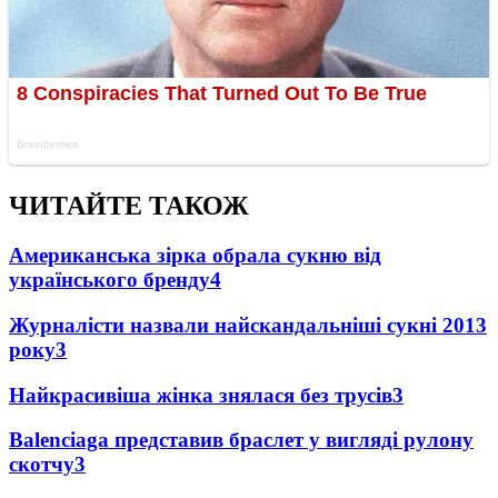
ЧИТАЙТЕ ТАКОЖ
Американська зірка обрала сукню від
українського бренду
4
Журналісти назвали найскандальніші сукні 2013
року
3
Найкрасивіша жінка знялася без трусів
3
Balenciaga представив браслет у вигляді рулону
скотчу
3