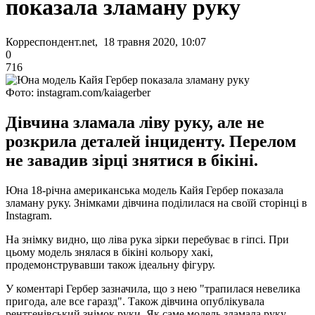
показала зламану руку
Корреспондент.net, 18 травня 2020, 10:07
0
716
Фото: instagram.com/kaiagerber
Дівчина зламала ліву руку, але не
розкрила деталей інциденту. Перелом
не завадив зірці знятися в бікіні.
Юна 18-річна американська модель Кайя Гербер показала
зламану руку. Знімками дівчина поділилася на своїй сторінці в
Instagram.
На знімку видно, що ліва рука зірки перебуває в гіпсі. При
цьому модель знялася в бікіні кольору хакі,
продемонструвавши також ідеальну фігуру.
У коментарі Гербер зазначила, що з нею "трапилася невелика
пригода, але все гаразд". Також дівчина опублікувала
рентгенівський знімок руки. Як саме модель зламала руку,