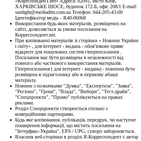
«КореспонденТ.net» Адреса: 02091, місто Київ,
ХАРКІВСЬКЕ ШОСЕ, будинок 172-Б, офіс 208/1 E-mail:
sunlight@mediadim.com.ua
Телефон: 044-205-43-00
Ідентифікатор медіа – R40-06068
Використання будь-яких матеріалів, розміщених на
сайті, дозволяється за умови посилання на
Корреспондент.net.
При копіюванні матеріалів зі сторінки « Новини України
і світу» , для інтернет - видань - обов'язкове пряме
відкрите для пошукових систем гіперпосилання .
Посилання має бути розміщена в незалежності від
повного або часткового використання матеріалів.
Гіперпосилання ( для інтернет - видань) - повинна бути
розміщена в підзаголовку або в першому абзаці
матеріалу.
Новини з позначками "Думка", "Експертиза", "Заява",
"Регіони", "Гроші", "Влада", "Вибори", "Тест-драйв",
"Спецпроекти", "Промо" публікуються на правах
реклами.
Розділ Спецпроекти створюється спільно з
комерційними партнерами.
Будь яке копіювання, публікація, передрук, чи наступне
поширення інформації, що містить посилання на
"Інтерфакс-Україна", EPA / UPG, суворо забороняється.
Власник веб-сторінки в розділі Я-Корреспондент є автор