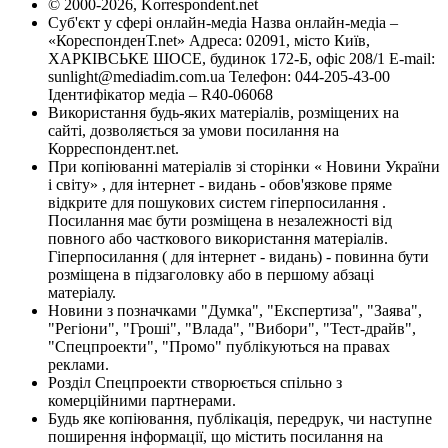
© 2000-2026, Korrespondent.net
Суб'єкт у сфері онлайн-медіа Назва онлайн-медіа –
«КореспонденТ.net» Адреса: 02091, місто Київ,
ХАРКІВСЬКЕ ШОСЕ, будинок 172-Б, офіс 208/1 E-mail:
sunlight@mediadim.com.ua
Телефон: 044-205-43-00
Ідентифікатор медіа – R40-06068
Використання будь-яких матеріалів, розміщених на
сайті, дозволяється за умови посилання на
Корреспондент.net.
При копіюванні матеріалів зі сторінки « Новини України
і світу» , для інтернет - видань - обов'язкове пряме
відкрите для пошукових систем гіперпосилання .
Посилання має бути розміщена в незалежності від
повного або часткового використання матеріалів.
Гіперпосилання ( для інтернет - видань) - повинна бути
розміщена в підзаголовку або в першому абзаці
матеріалу.
Новини з позначками "Думка", "Експертиза", "Заява",
"Регіони", "Гроші", "Влада", "Вибори", "Тест-драйв",
"Спецпроекти", "Промо" публікуються на правах
реклами.
Розділ Спецпроекти створюється спільно з
комерційними партнерами.
Будь яке копіювання, публікація, передрук, чи наступне
поширення інформації, що містить посилання на