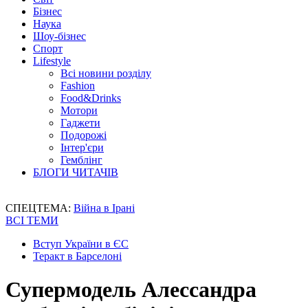
Бізнес
Наука
Шоу-бізнес
Спорт
Lifestyle
Всі новини розділу
Fashion
Food&Drinks
Мотори
Гаджети
Подорожі
Інтер'єри
Гемблінг
БЛОГИ ЧИТАЧІВ
СПЕЦТЕМА:
Війна в Ірані
ВСІ ТЕМИ
Вступ України в ЄС
Теракт в Барселоні
Супермодель Алессандра