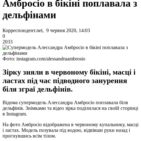
Амбросіо в бікіні поплавала з
дельфінами
Корреспондент.net, 9 червня 2020, 14:03
0
2033
Фото: instagram.com/alessandraambrosio
Зірку зняли в червоному бікіні, масці і
ластах під час підводного занурення
біля зграї дельфінів.
Відома супермодель Алессандра Амбросіо поплавала біля
дельфінів. Знімками та відео зірка поділилася на своїй сторінці
в Instagram.
На фото Амбросіо відображена в червоному купальнику, масці
і ластах. Модель позувала під водою, відвівши руки назад і
прогнувшись всім тілом.