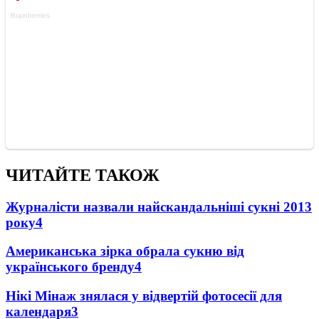
ЧИТАЙТЕ ТАКОЖ
Журналісти назвали найскандальніші сукні 2013
року
4
Американська зірка обрала сукню від
українського бренду
4
Нікі Мінаж знялася у відвертій фотосесії для
календаря
3