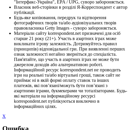
"Інтерфакс-Україна", EPA / UPG, суворо забороняється.
Власник веб-сторінки в розділі Я-Корреспондент є автор
публікації.
Будь-яке копіювання, передрук та відтворення
фотографічних творів та/або аудіовізуальних творів
правовласника Getty Images - суворо забороняється.
Матеріали сайту korrespondent.net призначені для осіб
старше 21 року (21+). Участь в азартних іграх може
викликати ігрову залежність. Дотримуйтесь правил
(принципів) відповідальної гри. При виявленні перших
ознак залежності негайно зверніться до спеціаліста.
Пам'ятайте, що участь в азартних іграх не може бути
джерелом доходів або альтернативою роботі.
Інформаційний ресурс korrespondent.net не проводить
ігри на реальні та/або віртуальні гроші, також сайт не
приймає ні в якій формі оплату ставок та інших
платежів, які пов’язані/можуть бути пов’язані з
азартними іграми, букмекерами чи тоталізаторами. Будь-
які матеріали на інформаційному ресурсі
korrespondent.net публікуються виключно в
інформаційних цілях.
X
Ошибка