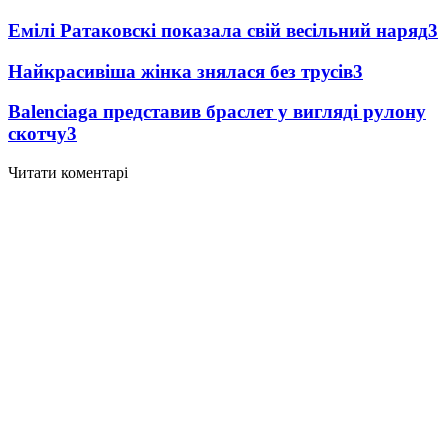
Емілі Ратаковскі показала свій весільний наряд
3
Найкрасивіша жінка знялася без трусів
3
Balenciaga представив браслет у вигляді рулону
скотчу
3
Читати коментарі