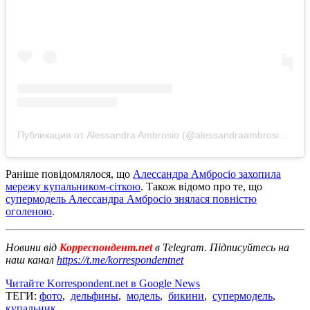
Публикация от Alessandra Ambrosio (@alessandraambrosio)
8 И
Раніше повідомлялося, що
Алессандра Амбросіо захопила
мережу купальником-сіткою
. Також відомо про те, що
супермодель Алессандра Амбросіо знялася повністю
оголеною
.
Новини від
Корреспондент.net
в Telegram. Підписуйтесь на
наш канал
https://t.me/korrespondentnet
Читайте Korrespondent.net в Google News
ТЕГИ:
фото
,
дельфины
,
модель
,
бикини
,
супермодель
,
купальник