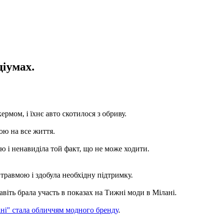
діумах.
ермом, і їхнє авто скотилося з обриву.
ою на все життя.
ою і ненавиділа той факт, що не може ходити.
травмою і здобула необхідну підтримку.
авіть брала участь в показах на Тижні моди в Мілані.
кіні" стала обличчям модного бренду
.