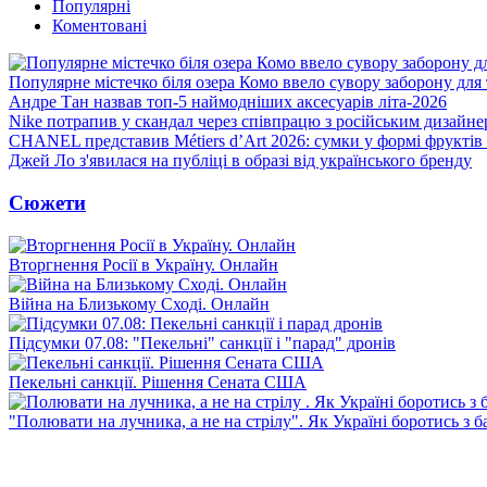
Популярні
Коментовані
Популярне містечко біля озера Комо ввело сувору заборону для 
Андре Тан назвав топ-5 наймодніших аксесуарів літа-2026
Nike потрапив у скандал через співпрацю з російським дизайн
CHANEL представив Métiers d’Art 2026: сумки у формі фруктів 
Джей Ло з'явилася на публіці в образі від українського бренду
Сюжети
Вторгнення Росії в Україну. Онлайн
Війна на Близькому Сході. Онлайн
Підсумки 07.08: "Пекельні" санкції і "парад" дронів
Пекельні санкції. Рішення Сената США
"Полювати на лучника, а не на стрілу". Як Україні боротись з 