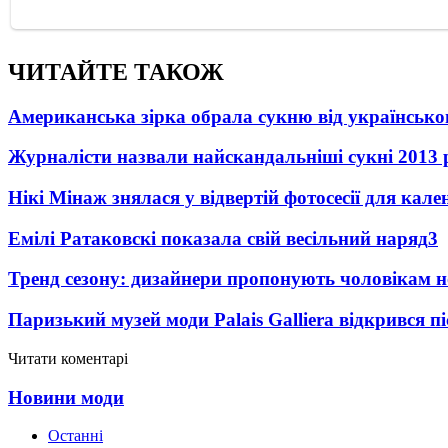
ЧИТАЙТЕ ТАКОЖ
Американська зірка обрала сукню від українсько
Журналісти назвали найскандальніші сукні 2013 
Нікі Мінаж знялася у відвертій фотосесії для кал
Емілі Ратаковскі показала свій весільний наряд
3
Тренд сезону: дизайнери пропонують чоловікам 
Паризький музей моди Palais Galliera відкрився 
Читати коментарі
Новини моди
Останні