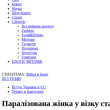
Бізнес
Наука
Шоу-бізнес
Спорт
Lifestyle
Всі новини розділу
Fashion
Food&Drinks
Мотори
Гаджети
Подорожі
Інтер'єри
Гемблінг
БЛОГИ ЧИТАЧІВ
СПЕЦТЕМА:
Війна в Ірані
ВСІ ТЕМИ
Вступ України в ЄС
Теракт в Барселоні
Паралізована жінка у візку с