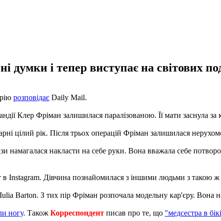
ні думки і тепер виступає на світових по
орію
розповідає
Daily Mail.
андії Клер Фріман залишилася паралізованою. Її мати заснула за к
арні цілий рік. Після трьох операцій Фріман залишилася нерухом
рази намагалася накласти на себе руки. Вона вважала себе потвор
 в Instagram. Дівчина познайомилася з іншими людьми з такою ж 
Iulia Barton. З тих пір Фріман розпочала модельну кар'єру. Вона н
ли ногу
. Також
Корреспондент
писав про те, що
"медсестра в бі