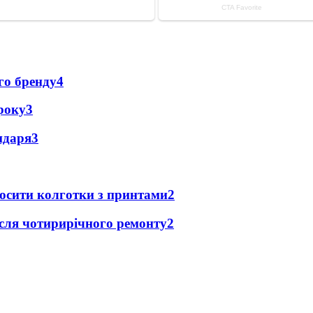
го бренду
4
року
3
ендаря
3
носити колготки з принтами
2
після чотирирічного ремонту
2