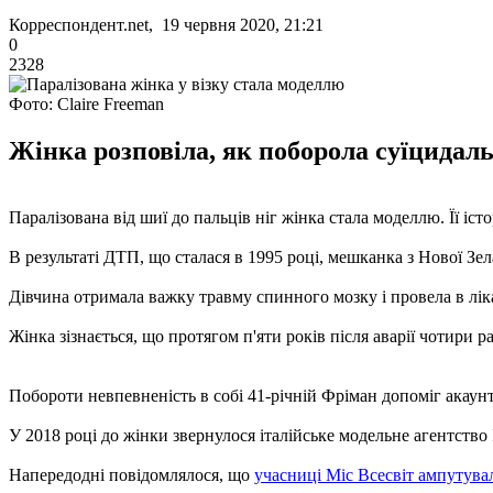
Корреспондент.net, 19 червня 2020, 21:21
0
2328
Фото: Claire Freeman
Жінка розповіла, як поборола суїцидаль
Паралізована від шиї до пальців ніг жінка стала моделлю. Її іст
В результаті ДТП, що сталася в 1995 році, мешканка з Нової Зел
Дівчина отримала важку травму спинного мозку і провела в лік
Жінка зізнається, що протягом п'яти років після аварії чотири 
Побороти невпевненість в собі 41-річній Фріман допоміг акаунт
У 2018 році до жінки звернулося італійське модельне агентство 
Напередодні повідомлялося, що
учасниці Міс Всесвіт ампутува