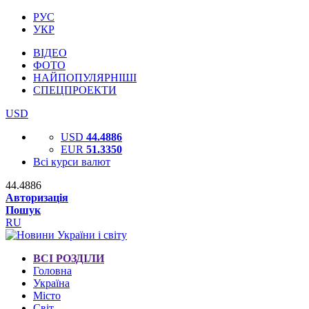
РУС
УКР
ВІДЕО
ФОТО
НАЙПОПУЛЯРНІШІ
СПЕЦПРОЕКТИ
USD
USD
44.4886
EUR
51.3350
Всі курси валют
44.4886
Авторизація
Пошук
RU
ВСІ РОЗДІЛИ
Головна
Україна
Місто
Світ