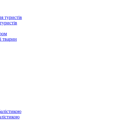
туристів
ером
і тварин
балістикою