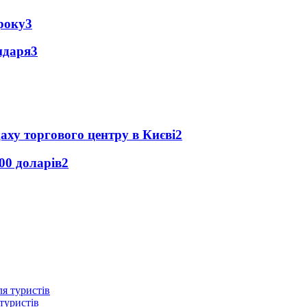
року
3
ендаря
3
аху торгового центру в Києві
2
00 доларів
2
туристів