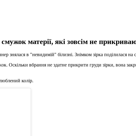
смужок матерії, які зовсім не прикривают
ер знялася в "невидимій" білизні. Знімком зірка поділилася на св
ок. Оскільки вбрання не здатне прикрити груди зірки, вона зак
улюблений колір.