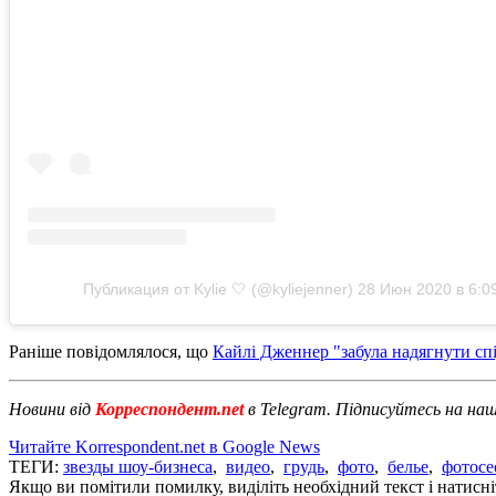
Публикация от Kylie 🤍 (@kyliejenner)
28 Июн 2020 в 6:0
Раніше повідомлялося, що
Кайлі Дженнер "забула надягнути спі
Новини від
Корреспондент.net
в Telegram. Підписуйтесь на на
Читайте Korrespondent.net в Google News
ТЕГИ:
звезды шоу-бизнеса
,
видео
,
грудь
,
фото
,
белье
,
фотосе
Якщо ви помітили помилку, виділіть необхідний текст і натисніт