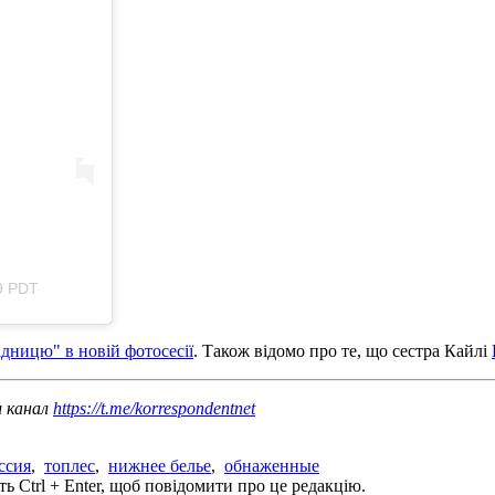
9 PDT
дницю" в новій фотосесії
. Також відомо про те, що сестра Кайлі
ш канал
https://t.me/korrespondentnet
ссия
,
топлес
,
нижнее белье
,
обнаженные
ь Ctrl + Enter, щоб повідомити про це редакцію.