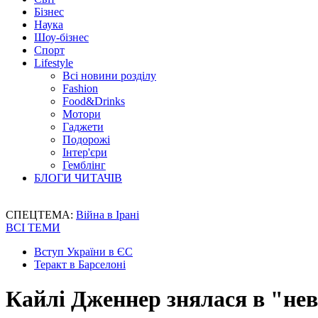
Бізнес
Наука
Шоу-бізнес
Спорт
Lifestyle
Всі новини розділу
Fashion
Food&Drinks
Мотори
Гаджети
Подорожі
Інтер'єри
Гемблінг
БЛОГИ ЧИТАЧІВ
СПЕЦТЕМА:
Війна в Ірані
ВСІ ТЕМИ
Вступ України в ЄС
Теракт в Барселоні
Кайлі Дженнер знялася в "нев