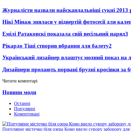
Журналісти назвали найскандальніші сукні 2013 
Нікі Мінаж знялася у відвертій фотосесії для кал
Емілі Ратаковскі показала свій весільний наряд
3
Рікардо Тіші створив вбрання для балету
2
Український дизайнер влаштує модний показ на д
Дизайнери продають порвані брудні кросівки за 6
Читати коментарі
Новини моди
Останні
Популярні
Коментовані
Популярне містечко біля озера Комо ввело сувору заборону для 