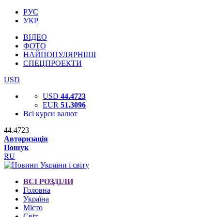
РУС
УКР
ВІДЕО
ФОТО
НАЙПОПУЛЯРНІШІ
СПЕЦПРОЕКТИ
USD
USD
44.4723
EUR
51.3096
Всі курси валют
44.4723
Авторизація
Пошук
RU
ВСІ РОЗДІЛИ
Головна
Україна
Місто
Світ