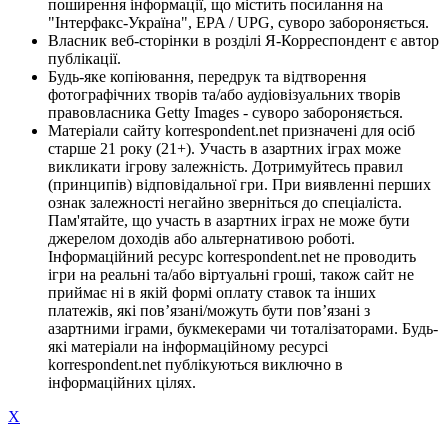
поширення інформації, що містить посилання на
"Інтерфакс-Україна", EPA / UPG, суворо забороняється.
Власник веб-сторінки в розділі Я-Корреспондент є автор
публікації.
Будь-яке копіювання, передрук та відтворення
фотографічних творів та/або аудіовізуальних творів
правовласника Getty Images - суворо забороняється.
Матеріали сайту korrespondent.net призначені для осіб
старше 21 року (21+). Участь в азартних іграх може
викликати ігрову залежність. Дотримуйтесь правил
(принципів) відповідальної гри. При виявленні перших
ознак залежності негайно зверніться до спеціаліста.
Пам'ятайте, що участь в азартних іграх не може бути
джерелом доходів або альтернативою роботі.
Інформаційний ресурс korrespondent.net не проводить
ігри на реальні та/або віртуальні гроші, також сайт не
приймає ні в якій формі оплату ставок та інших
платежів, які пов’язані/можуть бути пов’язані з
азартними іграми, букмекерами чи тоталізаторами. Будь-
які матеріали на інформаційному ресурсі
korrespondent.net публікуються виключно в
інформаційних цілях.
X