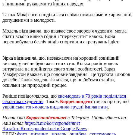
з пишними рукавами та інших нарядах.
Також Макферсон поділилася своїми помилками в харчуванні,
допущеними в молодості.
Модель відзначила, що вважає своє здоров'я чудовим, могла
спати всього кілька годин і "перекусити" кавою. Вона
перепробувала безліч видів спортивних тренувань і дієт.
Зірка відзначила, що, незважаючи на хороший зовнішній
вигляд, у неї не було життєвих сил. Кілька років модель
витратила на прийняття свого тіла і особистості. Зараз
Макферсон вважає, що головне завдання - це турбота і любов
до себе. Також модель зізналася, що не боїться старіти,
оскільки це природний процес.
Раніше повідомлялося, що
екс-модель в 70 років поділилася
секретом схуднення
. Також
Корреспондент
писав про те, що
українська топ-модель видалила грудні імплантати
.
Новини від
Корреспондент.net
в Telegram. Підписуйтесь на
наш канал
https://t.me/korrespondentnet
Читайте Korrespondent.net в Google News
ТЕГИ:
фото
,
питание
,
модель
,
ошибки
,
супермодель
,