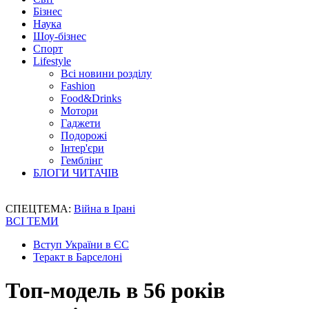
Бізнес
Наука
Шоу-бізнес
Спорт
Lifestyle
Всі новини розділу
Fashion
Food&Drinks
Мотори
Гаджети
Подорожі
Інтер'єри
Гемблінг
БЛОГИ ЧИТАЧІВ
СПЕЦТЕМА:
Війна в Ірані
ВСІ ТЕМИ
Вступ України в ЄС
Теракт в Барселоні
Топ-модель в 56 років