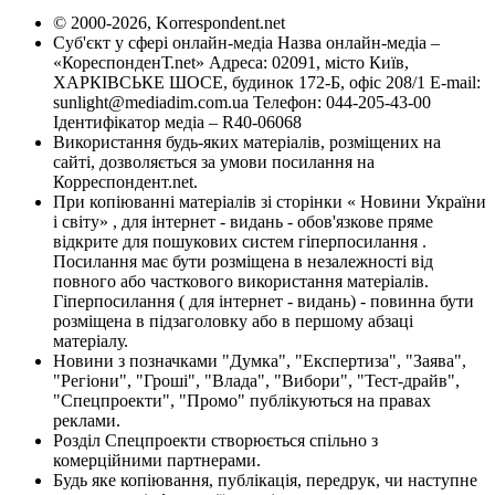
© 2000-2026, Korrespondent.net
Суб'єкт у сфері онлайн-медіа Назва онлайн-медіа –
«КореспонденТ.net» Адреса: 02091, місто Київ,
ХАРКІВСЬКЕ ШОСЕ, будинок 172-Б, офіс 208/1 E-mail:
sunlight@mediadim.com.ua
Телефон: 044-205-43-00
Ідентифікатор медіа – R40-06068
Використання будь-яких матеріалів, розміщених на
сайті, дозволяється за умови посилання на
Корреспондент.net.
При копіюванні матеріалів зі сторінки « Новини України
і світу» , для інтернет - видань - обов'язкове пряме
відкрите для пошукових систем гіперпосилання .
Посилання має бути розміщена в незалежності від
повного або часткового використання матеріалів.
Гіперпосилання ( для інтернет - видань) - повинна бути
розміщена в підзаголовку або в першому абзаці
матеріалу.
Новини з позначками "Думка", "Експертиза", "Заява",
"Регіони", "Гроші", "Влада", "Вибори", "Тест-драйв",
"Спецпроекти", "Промо" публікуються на правах
реклами.
Розділ Спецпроекти створюється спільно з
комерційними партнерами.
Будь яке копіювання, публікація, передрук, чи наступне