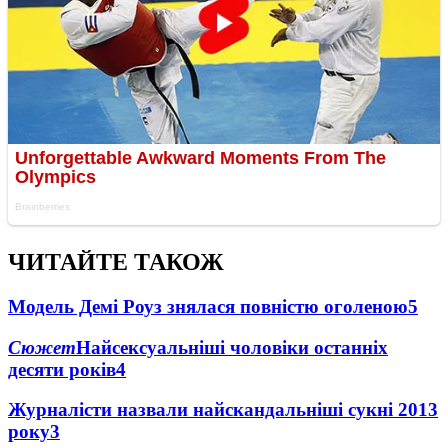
ЧИТАЙТЕ ТАКОЖ
Модель Демі Роуз знялася повністю оголеною
5
Сюжет
Найсексуальніші чоловіки останніх
десяти років
4
Журналісти назвали найскандальніші сукні 2013
року
3