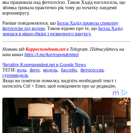
яка працювала над фотосесією. Також Хадід наголосила, що
зйомка тривала практично рік тому до початку пандемії
коронавірусу.
Раніше повідомлялося, що
Белла Хадід провела спекотну
фотосесію під водою
. Також відомо про те, що
Белла Хадід
знялася в мікро-бікіні з незвичного ракурсу.
Новини від
Корреспондент.net
в Telegram. Підписуйтесь на
наш канал
https://t.me/korrespondentnet
Читайте Korrespondent.net в Google News
ТЕГИ:
вода
,
фото
,
модель
,
бассейн
,
фотосессия
,
супермодель
Якщо ви помітили помилку, виділіть необхідний текст і
натисніть Ctrl + Enter, щоб повідомити про це редакцію.