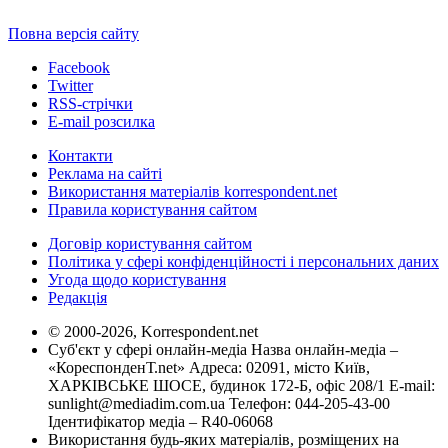
Повна версія сайту
Facebook
Twitter
RSS-стрічки
E-mail розсилка
Контакти
Реклама на сайті
Використання матеріалів korrespondent.net
Правила користування сайтом
Договір користування сайтом
Політика у сфері конфіденційності і персональних даних
Угода щодо користування
Редакція
© 2000-2026, Korrespondent.net
Суб'єкт у сфері онлайн-медіа Назва онлайн-медіа –
«КореспонденТ.net» Адреса: 02091, місто Київ,
ХАРКІВСЬКЕ ШОСЕ, будинок 172-Б, офіс 208/1 E-mail:
sunlight@mediadim.com.ua
Телефон: 044-205-43-00
Ідентифікатор медіа – R40-06068
Використання будь-яких матеріалів, розміщених на