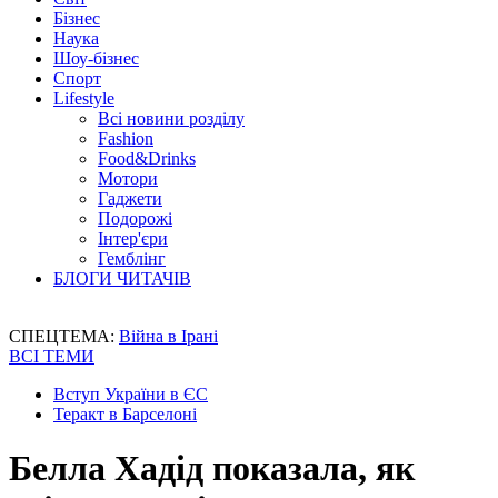
Бізнес
Наука
Шоу-бізнес
Спорт
Lifestyle
Всі новини розділу
Fashion
Food&Drinks
Мотори
Гаджети
Подорожі
Інтер'єри
Гемблінг
БЛОГИ ЧИТАЧІВ
СПЕЦТЕМА:
Війна в Ірані
ВСІ ТЕМИ
Вступ України в ЄС
Теракт в Барселоні
Белла Хадід показала, як