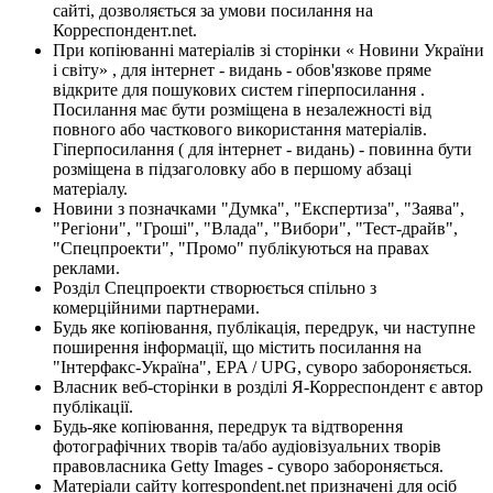
сайті, дозволяється за умови посилання на
Корреспондент.net.
При копіюванні матеріалів зі сторінки « Новини України
і світу» , для інтернет - видань - обов'язкове пряме
відкрите для пошукових систем гіперпосилання .
Посилання має бути розміщена в незалежності від
повного або часткового використання матеріалів.
Гіперпосилання ( для інтернет - видань) - повинна бути
розміщена в підзаголовку або в першому абзаці
матеріалу.
Новини з позначками "Думка", "Експертиза", "Заява",
"Регіони", "Гроші", "Влада", "Вибори", "Тест-драйв",
"Спецпроекти", "Промо" публікуються на правах
реклами.
Розділ Спецпроекти створюється спільно з
комерційними партнерами.
Будь яке копіювання, публікація, передрук, чи наступне
поширення інформації, що містить посилання на
"Інтерфакс-Україна", EPA / UPG, суворо забороняється.
Власник веб-сторінки в розділі Я-Корреспондент є автор
публікації.
Будь-яке копіювання, передрук та відтворення
фотографічних творів та/або аудіовізуальних творів
правовласника Getty Images - суворо забороняється.
Матеріали сайту korrespondent.net призначені для осіб