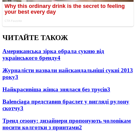
ЧИТАЙТЕ ТАКОЖ
Американська зірка обрала сукню від
українського бренду
4
Журналісти назвали найскандальніші сукні 2013
року
3
Найкрасивіша жінка знялася без трусів
3
Balenciaga представив браслет у вигляді рулону
скотчу
3
Тренд сезону: дизайнери пропонують чоловікам
носити колготки з принтами
2