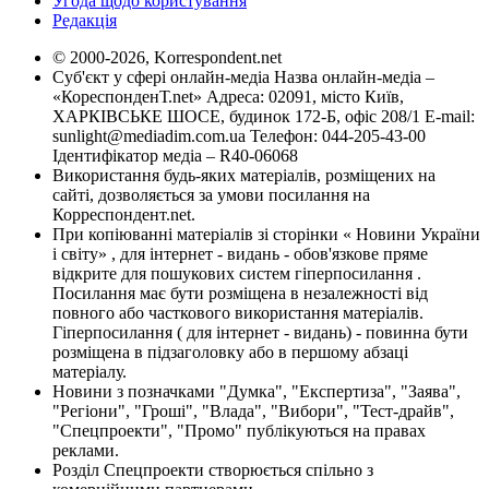
Угода щодо користування
Редакція
© 2000-2026, Korrespondent.net
Суб'єкт у сфері онлайн-медіа Назва онлайн-медіа –
«КореспонденТ.net» Адреса: 02091, місто Київ,
ХАРКІВСЬКЕ ШОСЕ, будинок 172-Б, офіс 208/1 E-mail:
sunlight@mediadim.com.ua
Телефон: 044-205-43-00
Ідентифікатор медіа – R40-06068
Використання будь-яких матеріалів, розміщених на
сайті, дозволяється за умови посилання на
Корреспондент.net.
При копіюванні матеріалів зі сторінки « Новини України
і світу» , для інтернет - видань - обов'язкове пряме
відкрите для пошукових систем гіперпосилання .
Посилання має бути розміщена в незалежності від
повного або часткового використання матеріалів.
Гіперпосилання ( для інтернет - видань) - повинна бути
розміщена в підзаголовку або в першому абзаці
матеріалу.
Новини з позначками "Думка", "Експертиза", "Заява",
"Регіони", "Гроші", "Влада", "Вибори", "Тест-драйв",
"Спецпроекти", "Промо" публікуються на правах
реклами.
Розділ Спецпроекти створюється спільно з