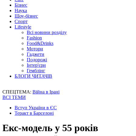
Бізнес
Наука
Шоу-бізнес
Спорт
Lifestyle
Всі новини розділу
Fashion
Food&Drinks
Мотори
Гаджети
Подорожі
Інтер'єри
Гемблінг
БЛОГИ ЧИТАЧІВ
СПЕЦТЕМА:
Війна в Ірані
ВСІ ТЕМИ
Вступ України в ЄС
Теракт в Барселоні
Екс-модель у 55 років