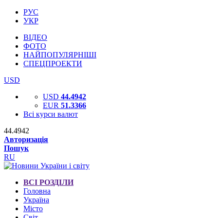
РУС
УКР
ВІДЕО
ФОТО
НАЙПОПУЛЯРНІШІ
СПЕЦПРОЕКТИ
USD
USD
44.4942
EUR
51.3366
Всі курси валют
44.4942
Авторизація
Пошук
RU
ВСІ РОЗДІЛИ
Головна
Україна
Місто
Світ