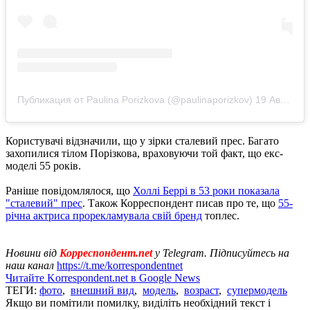
Публикация от Paulina Porizkova (@paulinaporizkov)
19 Авг 2020 в 12:47 PDT
Користувачі відзначили, що у зірки сталевий прес. Багато
захопилися тілом Порізкова, враховуючи той факт, що екс-
моделі 55 років.
Раніше повідомлялося, що
Холлі Беррі в 53 роки показала
"сталевий" прес
. Також Корреспондент писав про те, що
55-
річна актриса прорекламувала свій бренд
топлес.
Новини від
Корреспондент.net
у Telegram. Підписуйтесь на
наш канал
https://t.me/korrespondentnet
Читайте Korrespondent.net в Google News
ТЕГИ:
фото
,
внешний вид
,
модель
,
возраст
,
супермодель
Якщо ви помітили помилку, виділіть необхідний текст і