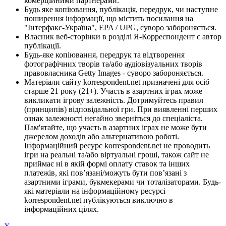
комерційними партнерами.
Будь яке копіювання, публікація, передрук, чи наступне
поширення інформації, що містить посилання на
"Інтерфакс-Україна", EPA / UPG, суворо забороняється.
Власник веб-сторінки в розділі Я-Корреспондент є автор
публікації.
Будь-яке копіювання, передрук та відтворення
фотографічних творів та/або аудіовізуальних творів
правовласника Getty Images - суворо забороняється.
Матеріали сайту korrespondent.net призначені для осіб
старше 21 року (21+). Участь в азартних іграх може
викликати ігрову залежність. Дотримуйтесь правил
(принципів) відповідальної гри. При виявленні перших
ознак залежності негайно зверніться до спеціаліста.
Пам'ятайте, що участь в азартних іграх не може бути
джерелом доходів або альтернативою роботі.
Інформаційний ресурс korrespondent.net не проводить
ігри на реальні та/або віртуальні гроші, також сайт не
приймає ні в якій формі оплату ставок та інших
платежів, які пов’язані/можуть бути пов’язані з
азартними іграми, букмекерами чи тоталізаторами. Будь-
які матеріали на інформаційному ресурсі
korrespondent.net публікуються виключно в
інформаційних цілях.