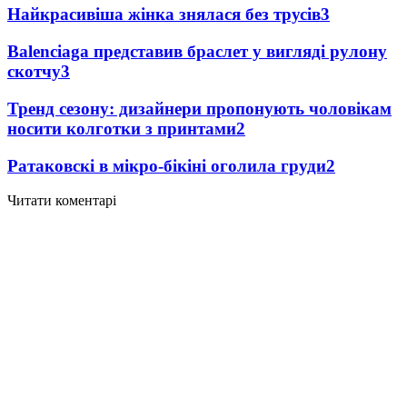
Найкрасивіша жінка знялася без трусів
3
Balenciaga представив браслет у вигляді рулону
скотчу
3
Тренд сезону: дизайнери пропонують чоловікам
носити колготки з принтами
2
Ратаковскі в мікро-бікіні оголила груди
2
Читати коментарі