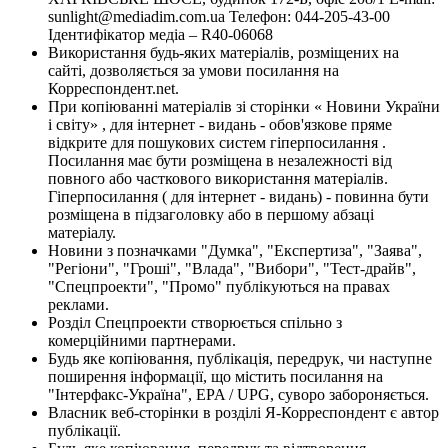
sunlight@mediadim.com.ua
Телефон: 044-205-43-00
Ідентифікатор медіа – R40-06068
Використання будь-яких матеріалів, розміщених на
сайті, дозволяється за умови посилання на
Корреспондент.net.
При копіюванні матеріалів зі сторінки « Новини України
і світу» , для інтернет - видань - обов'язкове пряме
відкрите для пошукових систем гіперпосилання .
Посилання має бути розміщена в незалежності від
повного або часткового використання матеріалів.
Гіперпосилання ( для інтернет - видань) - повинна бути
розміщена в підзаголовку або в першому абзаці
матеріалу.
Новини з позначками "Думка", "Експертиза", "Заява",
"Регіони", "Гроші", "Влада", "Вибори", "Тест-драйв",
"Спецпроекти", "Промо" публікуються на правах
реклами.
Розділ Спецпроекти створюється спільно з
комерційними партнерами.
Будь яке копіювання, публікація, передрук, чи наступне
поширення інформації, що містить посилання на
"Інтерфакс-Україна", EPA / UPG, суворо забороняється.
Власник веб-сторінки в розділі Я-Корреспондент є автор
публікації.