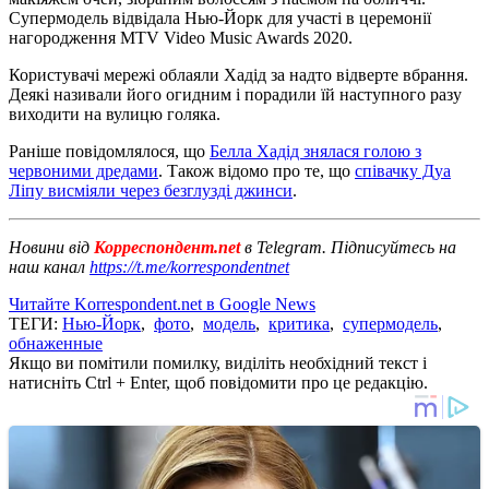
Супермодель відвідала Нью-Йорк для участі в церемонії
нагородження MTV Video Music Awards 2020.
Користувачі мережі облаяли Хадід за надто відверте вбрання.
Деякі називали його огидним і порадили їй наступного разу
виходити на вулицю голяка.
Раніше повідомлялося, що
Белла Хадід знялася голою з
червоними дредами
. Також відомо про те, що
співачку Дуа
Ліпу висміяли через безглузді джинси
.
Новини від
Корреспондент.net
в Telegram. Підписуйтесь на
наш канал
https://t.me/korrespondentnet
Читайте Korrespondent.net в Google News
ТЕГИ:
Нью-Йорк
,
фото
,
модель
,
критика
,
супермодель
,
обнаженные
Якщо ви помітили помилку, виділіть необхідний текст і
натисніть Ctrl + Enter, щоб повідомити про це редакцію.