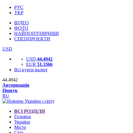
РУС
УКР
ВІДЕО
ФОТО
НАЙПОПУЛЯРНІШІ
СПЕЦПРОЕКТИ
USD
USD
44.4942
EUR
51.3366
Всі курси валют
44.4942
Авторизація
Пошук
RU
ВСІ РОЗДІЛИ
Головна
Україна
Місто
Світ