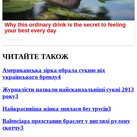
ЧИТАЙТЕ ТАКОЖ
Американська зірка обрала сукню від
українського бренду
4
Журналісти назвали найскандальніші сукні 2013
року
3
Найкрасивіша жінка знялася без трусів
3
Balenciaga представив браслет у вигляді рулону
скотчу
3