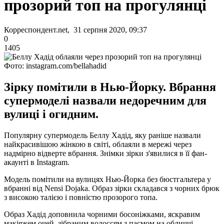
прозорий топ на прогулянці
Корреспондент.net, 31 серпня 2020, 09:37
0
1405
Фото: instagram.com/bellahadid
Зірку помітили в Нью-Йорку. Вбрання
супермоделі назвали недоречним для
вулиці і огидним.
Популярну супермодель Беллу Хадід, яку раніше назвали
найкрасивішою жінкою в світі, облаяли в мережі через
надмірно відверте вбрання. Знімки зірки з'явилися в її фан-
акаунті в Instagram.
Модель помітили на вулицях Нью-Йорка без бюстгальтера у
вбранні від Nensi Dojaka. Образ зірки складався з чорних брюк
з високою талією і повністю прозорого топа.
Образ Хадід доповнила чорними босоніжками, яскравим
макіяжем очей, зібраним волоссям з пасмом на обличчі.