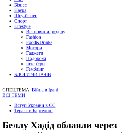
Бізнес
Наука
Шоу-бізнес
Спорт
Lifestyle
Всі новини розділу
Fashion
Food&Drinks
Мотори
Гаджети
Подорожі
Інтер'єри
Гемблінг
БЛОГИ ЧИТАЧІВ
СПЕЦТЕМА:
Війна в Ірані
ВСІ ТЕМИ
Вступ України в ЄС
Теракт в Барселоні
Беллу Хадід облаяли через