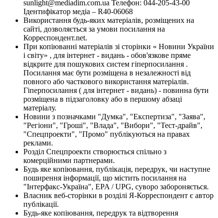
sunlight@mediadim.com.ua
Телефон: 044-205-43-00
Ідентифікатор медіа – R40-06068
Використання будь-яких матеріалів, розміщених на
сайті, дозволяється за умови посилання на
Корреспондент.net.
При копіюванні матеріалів зі сторінки « Новини України
і світу» , для інтернет - видань - обов'язкове пряме
відкрите для пошукових систем гіперпосилання .
Посилання має бути розміщена в незалежності від
повного або часткового використання матеріалів.
Гіперпосилання ( для інтернет - видань) - повинна бути
розміщена в підзаголовку або в першому абзаці
матеріалу.
Новини з позначками "Думка", "Експертиза", "Заява",
"Регіони", "Гроші", "Влада", "Вибори", "Тест-драйв",
"Спецпроекти", "Промо" публікуються на правах
реклами.
Розділ Спецпроекти створюється спільно з
комерційними партнерами.
Будь яке копіювання, публікація, передрук, чи наступне
поширення інформації, що містить посилання на
"Інтерфакс-Україна", EPA / UPG, суворо забороняється.
Власник веб-сторінки в розділі Я-Корреспондент є автор
публікації.
Будь-яке копіювання, передрук та відтворення