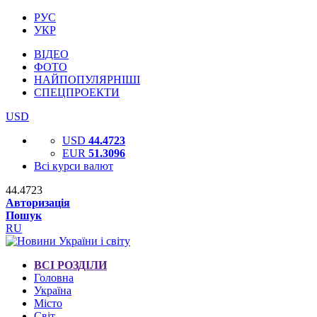
РУС
УКР
ВІДЕО
ФОТО
НАЙПОПУЛЯРНІШІ
СПЕЦПРОЕКТИ
USD
USD
44.4723
EUR
51.3096
Всі курси валют
44.4723
Авторизація
Пошук
RU
ВСІ РОЗДІЛИ
Головна
Україна
Місто
Світ