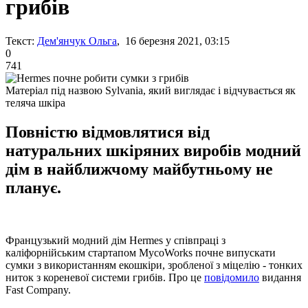
грибів
Текст:
Дем'янчук Ольга
, 16 березня 2021, 03:15
0
741
Матеріал під назвою Sylvania, який виглядає і відчувається як
теляча шкіра
Повністю відмовлятися від
натуральних шкіряних виробів модний
дім в найближчому майбутньому не
планує.
Французький модний дім Hermes у співпраці з
каліфорнійським стартапом MycoWorks почне випускати
сумки з використанням екошкіри, зробленої з міцелію - тонких
ниток з кореневої системи грибів. Про це
повідомило
видання
Fast Company.