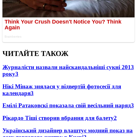
ЧИТАЙТЕ ТАКОЖ
Журналісти назвали найскандальніші сукні 2013
року
3
Нікі Мінаж знялася у відвертій фотосесії для
календаря
3
Емілі Ратаковскі показала свій весільний наряд
3
Рікардо Тіші створив вбрання для балету
2
Український дизайнер влаштує модний показ на