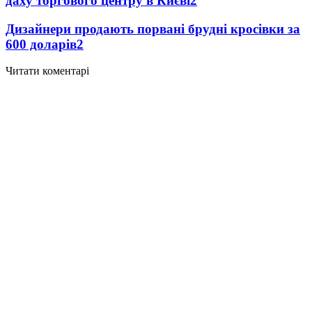
даху торгового центру в Києві
2
Дизайнери продають порвані брудні кросівки за
600 доларів
2
Читати коментарі