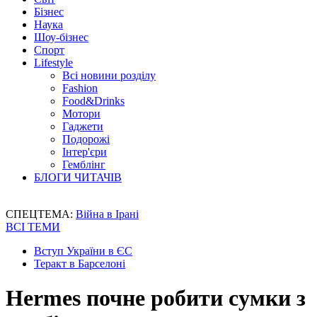
Бізнес
Наука
Шоу-бізнес
Спорт
Lifestyle
Всі новини розділу
Fashion
Food&Drinks
Мотори
Гаджети
Подорожі
Інтер'єри
Гемблінг
БЛОГИ ЧИТАЧІВ
СПЕЦТЕМА:
Війна в Ірані
ВСІ ТЕМИ
Вступ України в ЄС
Теракт в Барселоні
Hermеs почне робити сумки з