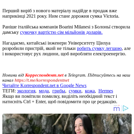
Перший виріб з нового матеріалу надійде в продаж вже
наприкінці 2021 року. Ним стане дорожня сумка Victoria.
Раніше італійська компанія Boarini Milanesi з Болоньї створила
дамську
сумочку вартістю сім мільйонів доларів.
Нагадаємо, китайські інженери Університету Цінхуа
розробили пристрій, який не тільки
робить сумку легшою
, але
і використовує рух людини, щоб виробляти електроенергію.
Новини від
Корреспондент.net
в Telegram. Підписуйтесь на наш
канал
https://t.me/korrespondentnet
Читайте Korrespondent.net в Google News
ТЕГИ:
экология
,
мода
,
грибы
,
сумки
,
кожа
,
Hermes
Якщо ви помітили помилку, виділіть необхідний текст і
натисніть Ctrl + Enter, щоб повідомити про це редакцію.