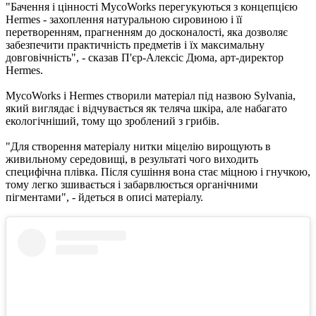
"Бачення і цінності MycoWorks перегукуються з концепцією
Hermеs - захоплення натуральною сировиною і її
перетворенням, прагненням до досконалості, яка дозволяє
забезпечити практичність предметів і їх максимальну
довговічність", - сказав П'єр-Алексіс Дюма, арт-директор
Hermes.
MycoWorks і Hermеs створили матеріал під назвою Sylvania,
який виглядає і відчувається як теляча шкіра, але набагато
екологічніший, тому що зроблений з грибів.
"Для створення матеріалу нитки міцелію вирощують в
живильному середовищі, в результаті чого виходить
специфічна плівка. Після сушіння вона стає міцною і гнучкою,
тому легко зшивається і забарвлюється органічними
пігментами", - йдеться в описі матеріалу.