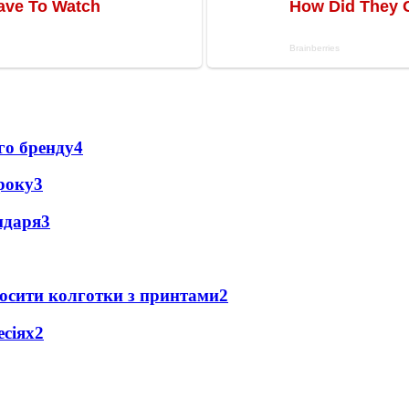
го бренду
4
року
3
ендаря
3
носити колготки з принтами
2
есіях
2