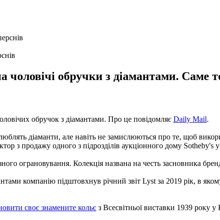
рснів
на чоловічі обручки з діамантами. Саме 
чоловічих обручок з діамантами. Про це повідомляє
Daily Mail
.
 люблять діаманти, але навіть не замислюються про те, щоб викори
ектор з продажу одного з підрозділів аукціонного дому Sotheby's
зного ограновування. Колекція названа на честь засновника бренду
нтами компанію підштовхнув річний звіт Lyst за 2019 рік, в яко
новити своє знамените кольє
з Всесвітньої виставки 1939 року у 