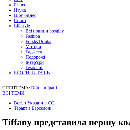
Бізнес
Наука
Шоу-бізнес
Спорт
Lifestyle
Всі новини розділу
Fashion
Food&Drinks
Мотори
Гаджети
Подорожі
Інтер'єри
Гемблінг
БЛОГИ ЧИТАЧІВ
СПЕЦТЕМА:
Війна в Ірані
ВСІ ТЕМИ
Вступ України в ЄС
Теракт в Барселоні
Tiffany представила першу ко