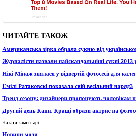
ЧИТАЙТЕ ТАКОЖ
Американська зірка обрала сукню від українсько
Журналісти назвали найскандальніші сукні 2013 
Нікі Мінаж знялася у відвертій фотосесії для кал
Емілі Ратаковскі показала свій весільний наряд
3
Тренд сезону: дизайнери пропонують чоловікам 
Другий день Канн. Кращі образи актрис на фотос
Читати коментарі
Новини моди