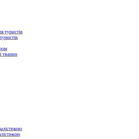
туристів
ером
і тварин
балістикою