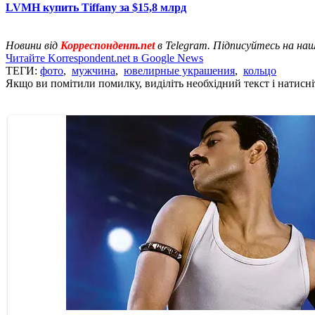
LVMH купить Tiffany за $15,8 млрд
Новини від
Корреспондент.net
в Telegram. Підписуйтесь на на
Читайте Korrespondent.net в Google News
ТЕГИ:
фото
,
мужчина
,
ювелирные украшения
,
кольцо
Якщо ви помітили помилку, виділіть необхідний текст і натисніт