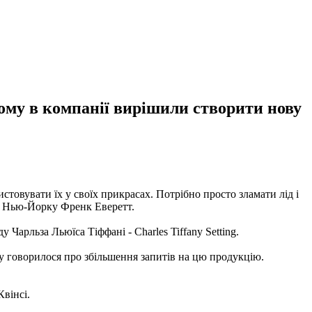
тому в компанії вирішили створити нову
стовувати їх у своїх прикрасах. Потрібно просто зламати лід і
 у Нью-Йорку Френк Еверетт.
 Чарльза Льюїса Тіффані - Charles Tiffany Setting.
му говорилося про збільшення запитів на цю продукцію.
Квінсі.