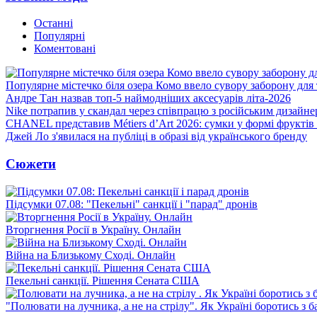
Останні
Популярні
Коментовані
Популярне містечко біля озера Комо ввело сувору заборону для 
Андре Тан назвав топ-5 наймодніших аксесуарів літа-2026
Nike потрапив у скандал через співпрацю з російським дизайн
CHANEL представив Métiers d’Art 2026: сумки у формі фруктів 
Джей Ло з'явилася на публіці в образі від українського бренду
Сюжети
Підсумки 07.08: "Пекельні" санкції і "парад" дронів
Вторгнення Росії в Україну. Онлайн
Війна на Близькому Сході. Онлайн
Пекельні санкції. Рішення Сената США
"Полювати на лучника, а не на стрілу". Як Україні боротись з 