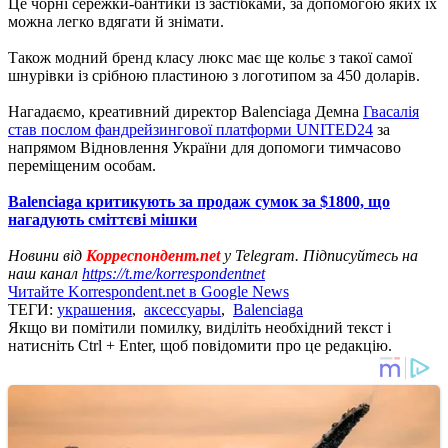
Це чорні сережки-бантики із застібками, за допомогою яких їх
можна легко вдягати й знімати.
Також модний бренд класу люкс має ще кольє з такої самої
шнурівки із срібною пластиною з логотипом за 450 доларів.
Нагадаємо, креативний директор Balenciaga Демна
Гвасалія
став послом фандрейзингової платформи UNITED24
за
напрямом Відновлення України для допомоги тимчасово
переміщеним особам.
Balenciaga критикують за продаж сумок за $1800, що
нагадують сміттєві мішки
Новини від
Корреспондент.net
у Telegram. Підписуйтесь на
наш канал
https://t.me/korrespondentnet
Читайте Korrespondent.net в Google News
ТЕГИ:
украшения
,
аксессуары
,
Balenciaga
Якщо ви помітили помилку, виділіть необхідний текст і
натисніть Ctrl + Enter, щоб повідомити про це редакцію.