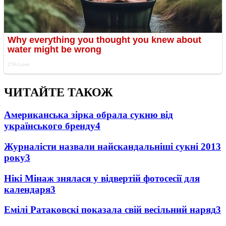
ЧИТАЙТЕ ТАКОЖ
Американська зірка обрала сукню від
українського бренду
4
Журналісти назвали найскандальніші сукні 2013
року
3
Нікі Мінаж знялася у відвертій фотосесії для
календаря
3
Емілі Ратаковскі показала свій весільний наряд
3