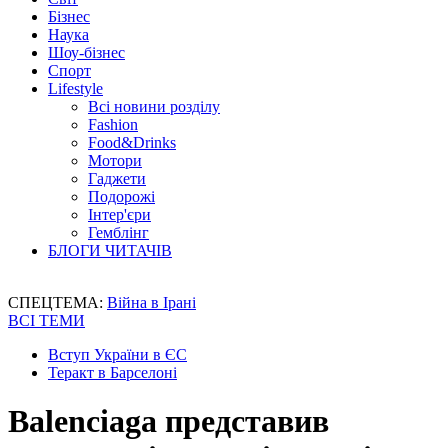
Бізнес
Наука
Шоу-бізнес
Спорт
Lifestyle
Всі новини розділу
Fashion
Food&Drinks
Мотори
Гаджети
Подорожі
Інтер'єри
Гемблінг
БЛОГИ ЧИТАЧІВ
СПЕЦТЕМА:
Війна в Ірані
ВСІ ТЕМИ
Вступ України в ЄС
Теракт в Барселоні
Balenciaga представив