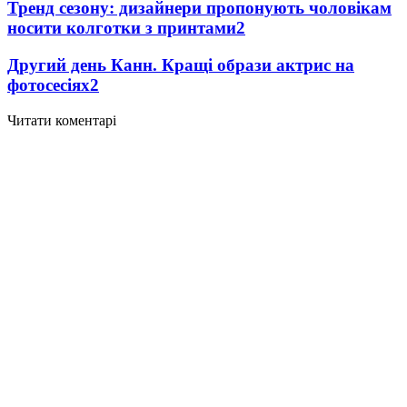
Тренд сезону: дизайнери пропонують чоловікам
носити колготки з принтами
2
Другий день Канн. Кращі образи актрис на
фотосесіях
2
Читати коментарі