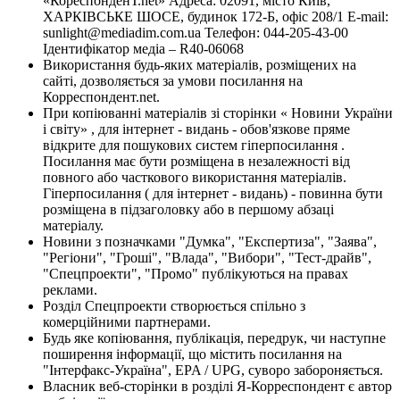
«КореспонденТ.net» Адреса: 02091, місто Київ,
ХАРКІВСЬКЕ ШОСЕ, будинок 172-Б, офіс 208/1 E-mail:
sunlight@mediadim.com.ua
Телефон: 044-205-43-00
Ідентифікатор медіа – R40-06068
Використання будь-яких матеріалів, розміщених на
сайті, дозволяється за умови посилання на
Корреспондент.net.
При копіюванні матеріалів зі сторінки « Новини України
і світу» , для інтернет - видань - обов'язкове пряме
відкрите для пошукових систем гіперпосилання .
Посилання має бути розміщена в незалежності від
повного або часткового використання матеріалів.
Гіперпосилання ( для інтернет - видань) - повинна бути
розміщена в підзаголовку або в першому абзаці
матеріалу.
Новини з позначками "Думка", "Експертиза", "Заява",
"Регіони", "Гроші", "Влада", "Вибори", "Тест-драйв",
"Спецпроекти", "Промо" публікуються на правах
реклами.
Розділ Спецпроекти створюється спільно з
комерційними партнерами.
Будь яке копіювання, публікація, передрук, чи наступне
поширення інформації, що містить посилання на
"Інтерфакс-Україна", EPA / UPG, суворо забороняється.
Власник веб-сторінки в розділі Я-Корреспондент є автор