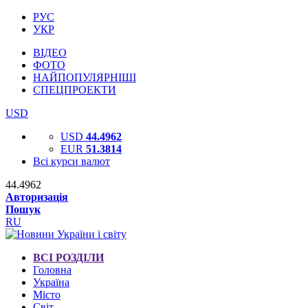
РУС
УКР
ВІДЕО
ФОТО
НАЙПОПУЛЯРНІШІ
СПЕЦПРОЕКТИ
USD
USD
44.4962
EUR
51.3814
Всі курси валют
44.4962
Авторизація
Пошук
RU
ВСІ РОЗДІЛИ
Головна
Україна
Місто
Світ