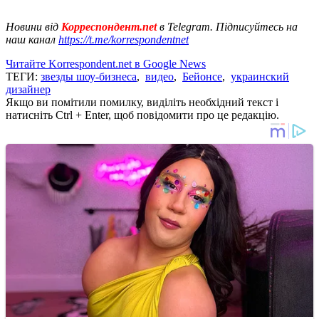
Новини від
Корреспондент.net
в Telegram. Підписуйтесь на
наш канал
https://t.me/korrespondentnet
Читайте Korrespondent.net в Google News
ТЕГИ:
звезды шоу-бизнеса
,
видео
,
Бейонсе
,
украинский
дизайнер
Якщо ви помітили помилку, виділіть необхідний текст і
натисніть Ctrl + Enter, щоб повідомити про це редакцію.