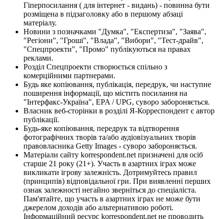
Гіперпосилання ( для інтернет - видань) - повинна бути
розміщена в підзаголовку або в першому абзаці
матеріалу.
Новини з позначками "Думка", "Експертиза", "Заява",
"Регіони", "Гроші", "Влада", "Вибори", "Тест-драйв",
"Спецпроекти", "Промо" публікуються на правах
реклами.
Розділ Спецпроекти створюється спільно з
комерційними партнерами.
Будь яке копіювання, публікація, передрук, чи наступне
поширення інформації, що містить посилання на
"Інтерфакс-Україна", EPA / UPG, суворо забороняється.
Власник веб-сторінки в розділі Я-Корреспондент є автор
публікації.
Будь-яке копіювання, передрук та відтворення
фотографічних творів та/або аудіовізуальних творів
правовласника Getty Images - суворо забороняється.
Матеріали сайту korrespondent.net призначені для осіб
старше 21 року (21+). Участь в азартних іграх може
викликати ігрову залежність. Дотримуйтесь правил
(принципів) відповідальної гри. При виявленні перших
ознак залежності негайно зверніться до спеціаліста.
Пам'ятайте, що участь в азартних іграх не може бути
джерелом доходів або альтернативою роботі.
Інформаційний ресурс korrespondent.net не проводить