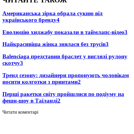
ЧИТАЙТЕ ТАКОЖ
Американська зірка обрала сукню від
українського бренду
4
Еволюцію хиджабу показали в таймлапс-відео
3
Найкрасивіша жінка знялася без трусів
3
Balenciaga представив браслет у вигляді рулону
скотчу
3
Тренд сезону: дизайнери пропонують чоловікам
носити колготки з принтами
2
Перші ракетки світу пройшлися по подіуму на
фешн-шоу в Таїланді
2
Читати коментарі