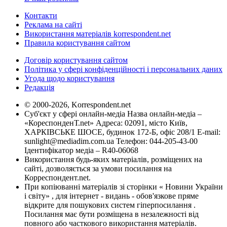
Контакти
Реклама на сайті
Використання матеріалів korrespondent.net
Правила користування сайтом
Договір користування сайтом
Політика у сфері конфіденційності і персональних даних
Угода щодо користування
Редакція
© 2000-2026, Korrespondent.net
Суб'єкт у сфері онлайн-медіа Назва онлайн-медіа –
«КореспонденТ.net» Адреса: 02091, місто Київ,
ХАРКІВСЬКЕ ШОСЕ, будинок 172-Б, офіс 208/1 E-mail:
sunlight@mediadim.com.ua
Телефон: 044-205-43-00
Ідентифікатор медіа – R40-06068
Використання будь-яких матеріалів, розміщених на
сайті, дозволяється за умови посилання на
Корреспондент.net.
При копіюванні матеріалів зі сторінки « Новини України
і світу» , для інтернет - видань - обов'язкове пряме
відкрите для пошукових систем гіперпосилання .
Посилання має бути розміщена в незалежності від
повного або часткового використання матеріалів.