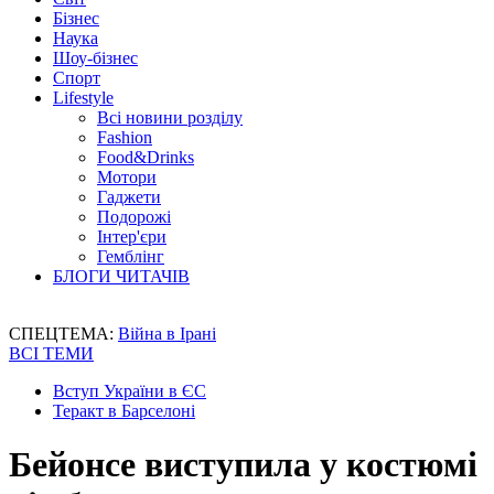
Бізнес
Наука
Шоу-бізнес
Спорт
Lifestyle
Всі новини розділу
Fashion
Food&Drinks
Мотори
Гаджети
Подорожі
Інтер'єри
Гемблінг
БЛОГИ ЧИТАЧІВ
СПЕЦТЕМА:
Війна в Ірані
ВСІ ТЕМИ
Вступ України в ЄС
Теракт в Барселоні
Бейонсе виступила у костюмі