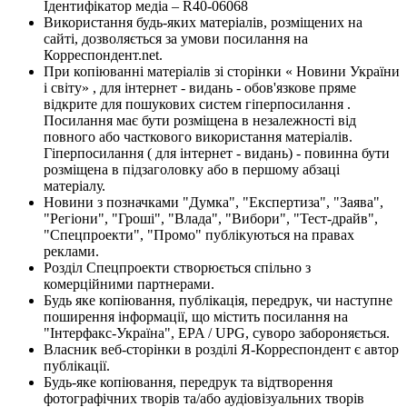
Ідентифікатор медіа – R40-06068
Використання будь-яких матеріалів, розміщених на
сайті, дозволяється за умови посилання на
Корреспондент.net.
При копіюванні матеріалів зі сторінки « Новини України
і світу» , для інтернет - видань - обов'язкове пряме
відкрите для пошукових систем гіперпосилання .
Посилання має бути розміщена в незалежності від
повного або часткового використання матеріалів.
Гіперпосилання ( для інтернет - видань) - повинна бути
розміщена в підзаголовку або в першому абзаці
матеріалу.
Новини з позначками "Думка", "Експертиза", "Заява",
"Регіони", "Гроші", "Влада", "Вибори", "Тест-драйв",
"Спецпроекти", "Промо" публікуються на правах
реклами.
Розділ Спецпроекти створюється спільно з
комерційними партнерами.
Будь яке копіювання, публікація, передрук, чи наступне
поширення інформації, що містить посилання на
"Інтерфакс-Україна", EPA / UPG, суворо забороняється.
Власник веб-сторінки в розділі Я-Корреспондент є автор
публікації.
Будь-яке копіювання, передрук та відтворення
фотографічних творів та/або аудіовізуальних творів