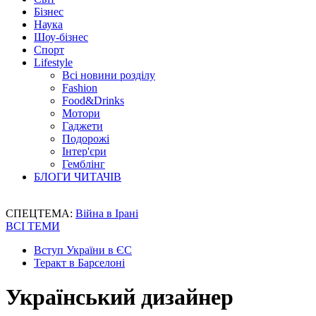
Бізнес
Наука
Шоу-бізнес
Спорт
Lifestyle
Всі новини розділу
Fashion
Food&Drinks
Мотори
Гаджети
Подорожі
Інтер'єри
Гемблінг
БЛОГИ ЧИТАЧІВ
СПЕЦТЕМА:
Війна в Ірані
ВСІ ТЕМИ
Вступ України в ЄС
Теракт в Барселоні
Український дизайнер