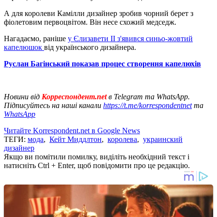
А для королеви Камілли дизайнер зробив чорний берет з
фіолетовим первоцвітом. Він несе схожий медседж.
Нагадаємо, раніше
у Єлизавети II з'явився синьо-жовтий
капелюшок
від українського дизайнера.
Руслан Багінський показав процес створення капелюхів
Новини від
Корреспондент.net
в Telegram та WhatsApp.
Підписуйтесь на наші канали
https://t.me/korrespondentnet
та
WhatsApp
Читайте Korrespondent.net в Google News
ТЕГИ:
мода
,
Кейт Миддлтон
,
королева
,
украинский
дизайнер
Якщо ви помітили помилку, виділіть необхідний текст і
натисніть Ctrl + Enter, щоб повідомити про це редакцію.