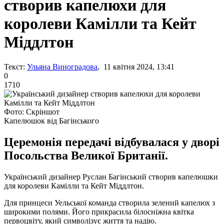
створив капелюхи для
королеви Камілли та Кейт
Міддлтон
Текст:
Ульяна Виноградова
, 11 квітня 2024, 13:41
0
1710
Фото: Скріншот
Капелюшок від Багінського
Церемонія передачі відбувалася у дворі
Посольства Великої Британії.
Український дизайнер Руслан Багінський створив капелюшки
для королеви Камілли та Кейт Міддлтон.
Для принцеси Уельської команда створила зелений капелюх з
широкими полями. Його прикрасила білосніжна квітка
первоцвіту, який символізує життя та надію.