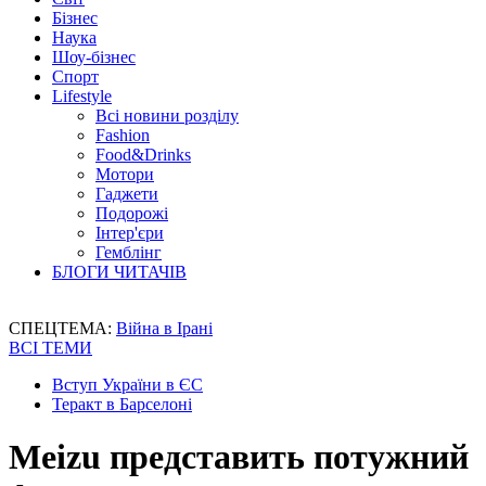
Бізнес
Наука
Шоу-бізнес
Спорт
Lifestyle
Всі новини розділу
Fashion
Food&Drinks
Мотори
Гаджети
Подорожі
Інтер'єри
Гемблінг
БЛОГИ ЧИТАЧІВ
СПЕЦТЕМА:
Війна в Ірані
ВСІ ТЕМИ
Вступ України в ЄС
Теракт в Барселоні
Meizu представить потужний