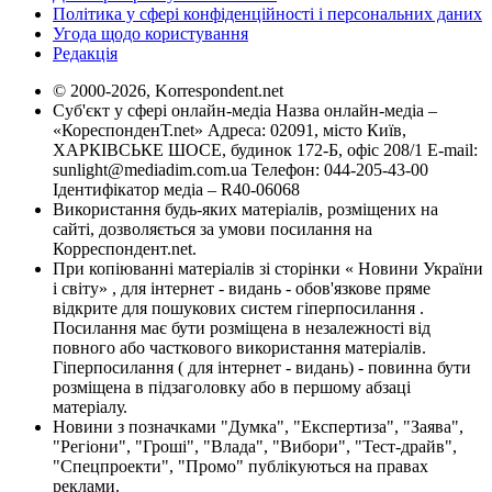
Політика у сфері конфіденційності і персональних даних
Угода щодо користування
Редакція
© 2000-2026, Korrespondent.net
Суб'єкт у сфері онлайн-медіа Назва онлайн-медіа –
«КореспонденТ.net» Адреса: 02091, місто Київ,
ХАРКІВСЬКЕ ШОСЕ, будинок 172-Б, офіс 208/1 E-mail:
sunlight@mediadim.com.ua
Телефон: 044-205-43-00
Ідентифікатор медіа – R40-06068
Використання будь-яких матеріалів, розміщених на
сайті, дозволяється за умови посилання на
Корреспондент.net.
При копіюванні матеріалів зі сторінки « Новини України
і світу» , для інтернет - видань - обов'язкове пряме
відкрите для пошукових систем гіперпосилання .
Посилання має бути розміщена в незалежності від
повного або часткового використання матеріалів.
Гіперпосилання ( для інтернет - видань) - повинна бути
розміщена в підзаголовку або в першому абзаці
матеріалу.
Новини з позначками "Думка", "Експертиза", "Заява",
"Регіони", "Гроші", "Влада", "Вибори", "Тест-драйв",
"Спецпроекти", "Промо" публікуються на правах
реклами.