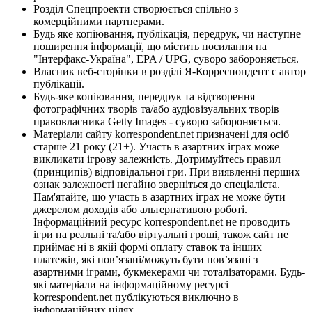
Розділ Спецпроекти створюється спільно з
комерційними партнерами.
Будь яке копіювання, публікація, передрук, чи наступне
поширення інформації, що містить посилання на
"Інтерфакс-Україна", EPA / UPG, суворо забороняється.
Власник веб-сторінки в розділі Я-Корреспондент є автор
публікації.
Будь-яке копіювання, передрук та відтворення
фотографічних творів та/або аудіовізуальних творів
правовласника Getty Images - суворо забороняється.
Матеріали сайту korrespondent.net призначені для осіб
старше 21 року (21+). Участь в азартних іграх може
викликати ігрову залежність. Дотримуйтесь правил
(принципів) відповідальної гри. При виявленні перших
ознак залежності негайно зверніться до спеціаліста.
Пам'ятайте, що участь в азартних іграх не може бути
джерелом доходів або альтернативою роботі.
Інформаційний ресурс korrespondent.net не проводить
ігри на реальні та/або віртуальні гроші, також сайт не
приймає ні в якій формі оплату ставок та інших
платежів, які пов’язані/можуть бути пов’язані з
азартними іграми, букмекерами чи тоталізаторами. Будь-
які матеріали на інформаційному ресурсі
korrespondent.net публікуються виключно в
інформаційних цілях.