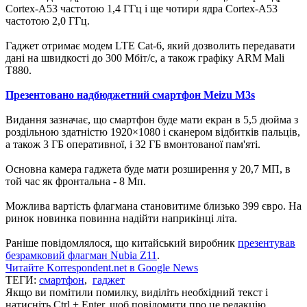
Cortex-A53 частотою 1,4 ГГц і ще чотири ядра Cortex-A53
частотою 2,0 ГГц.
Гаджет отримає модем LTE Cat-6, який дозволить передавати
дані на швидкості до 300 Мбіт/с, а також графіку ARM Mali
T880.
Презентовано надбюджетний смартфон Meizu M3s
Видання зазначає, що смартфон буде мати екран в 5,5 дюйма з
роздільною здатністю 1920×1080 і сканером відбитків пальців,
а також 3 ГБ оперативної, і 32 ГБ вмонтованої пам'яті.
Основна камера гаджета буде мати розширення у 20,7 МП, в
той час як фронтальна - 8 Мп.
Можлива вартість флагмана становитиме близько 399 євро. На
ринок новинка повинна надійти наприкінці літа.
Раніше повідомлялося, що китайський виробник
презентував
безрамковий флагман Nubia Z11
.
Читайте Korrespondent.net в Google News
ТЕГИ:
смартфон
,
гаджет
Якщо ви помітили помилку, виділіть необхідний текст і
натисніть Ctrl + Enter, щоб повідомити про це редакцію.