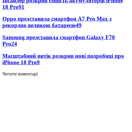
Інсайдер розкрив ємність акумуляторів iPhone
18 Pro
91
Oppo представила смартфон A7 Pro Max з
рекордно великою батареєю
49
Samsung представила смартфон Galaxy F70
Pro
24
Масштабний витік розкрив нові подробиці про
iPhone 18 Pro
9
Читати коментарі