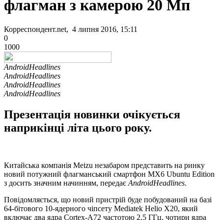
флагман з камерою 20 Мп
Корреспондент.net, 4 липня 2016, 15:11
0
1000
AndroidHeadlines
AndroidHeadlines
AndroidHeadlines
AndroidHeadlines
Презентація новинки очікується
наприкінці літа цього року.
Китайська компанія Meizu незабаром представить на ринку
новий потужний флагманський смартфон MX6 Ubuntu Edition
з досить значним начинням, передає
AndroidHeadlines
.
Повідомляється, що новий пристрій буде побудований на базі
64-бітового 10-ядерного чіпсету Mediatek Helio X20, який
включає два ядра Cortex-A72 частотою 2,5 ГГц, чотири ядра