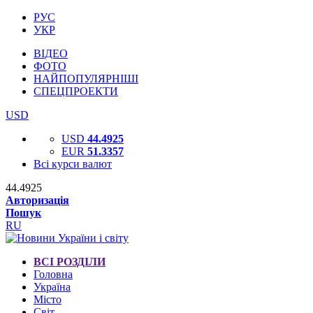
РУС
УКР
ВІДЕО
ФОТО
НАЙПОПУЛЯРНІШІ
СПЕЦПРОЕКТИ
USD
USD
44.4925
EUR
51.3357
Всі курси валют
44.4925
Авторизація
Пошук
RU
ВСІ РОЗДІЛИ
Головна
Україна
Місто
Світ