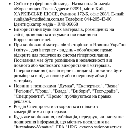
Суб'єкт у сфері онлайн-медіа Назва онлайн-медіа –
«КореспонденТ.net» Адреса: 02091, місто Київ,
ХАРКІВСЬКЕ ШОСЕ, будинок 172-Б, офіс 208/1 E-mail:
sunlight@mediadim.com.ua
Телефон: 044-205-43-00
Ідентифікатор медіа – R40-06068
Використання будь-яких матеріалів, розміщених на
сайті, дозволяється за умови посилання на
Корреспондент.net.
При копіюванні матеріалів зі сторінки « Новини України
і світу» , для інтернет - видань - обов'язкове пряме
відкрите для пошукових систем гіперпосилання .
Посилання має бути розміщена в незалежності від
повного або часткового використання матеріалів.
Гіперпосилання ( для інтернет - видань) - повинна бути
розміщена в підзаголовку або в першому абзаці
матеріалу.
Новини з позначками "Думка", "Експертиза", "Заява",
"Регіони", "Гроші", "Влада", "Вибори", "Тест-драйв",
"Спецпроекти", "Промо" публікуються на правах
реклами.
Розділ Спецпроекти створюється спільно з
комерційними партнерами.
Будь яке копіювання, публікація, передрук, чи наступне
поширення інформації, що містить посилання на
"Інтерфакс-Україна", EPA / UPG, суворо забороняється.