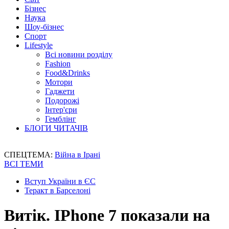
Бізнес
Наука
Шоу-бізнес
Спорт
Lifestyle
Всі новини розділу
Fashion
Food&Drinks
Мотори
Гаджети
Подорожі
Інтер'єри
Гемблінг
БЛОГИ ЧИТАЧІВ
СПЕЦТЕМА:
Війна в Ірані
ВСІ ТЕМИ
Вступ України в ЄС
Теракт в Барселоні
Витік. IPhone 7 показали на