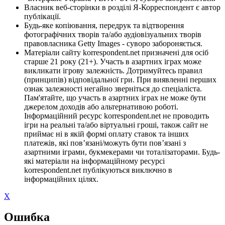
Власник веб-сторінки в розділі Я-Корреспондент є автор
публікації.
Будь-яке копіювання, передрук та відтворення
фотографічних творів та/або аудіовізуальних творів
правовласника Getty Images - суворо забороняється.
Матеріали сайту korrespondent.net призначені для осіб
старше 21 року (21+). Участь в азартних іграх може
викликати ігрову залежність. Дотримуйтесь правил
(принципів) відповідальної гри. При виявленні перших
ознак залежності негайно зверніться до спеціаліста.
Пам'ятайте, що участь в азартних іграх не може бути
джерелом доходів або альтернативою роботі.
Інформаційний ресурс korrespondent.net не проводить
ігри на реальні та/або віртуальні гроші, також сайт не
приймає ні в якій формі оплату ставок та інших
платежів, які пов’язані/можуть бути пов’язані з
азартними іграми, букмекерами чи тоталізаторами. Будь-
які матеріали на інформаційному ресурсі
korrespondent.net публікуються виключно в
інформаційних цілях.
X
Ошибка