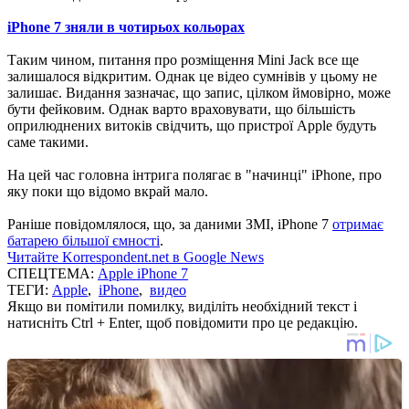
iPhone 7 зняли в чотирьох кольорах
Таким чином, питання про розміщення Mini Jack все ще
залишалося відкритим. Однак це відео сумнівів у цьому не
залишає. Видання зазначає, що запис, цілком ймовірно, може
бути фейковим. Однак варто враховувати, що більшість
оприлюднених витоків свідчить, що пристрої Apple будуть
саме такими.
На цей час головна інтрига полягає в "начинці" iPhone, про
яку поки що відомо вкрай мало.
Раніше повідомлялося, що, за даними ЗМІ, iPhone 7
отримає
батарею більшої ємності
.
Читайте Korrespondent.net в Google News
СПЕЦТЕМА:
Apple iPhone 7
ТЕГИ:
Apple
,
iPhone
,
видео
Якщо ви помітили помилку, виділіть необхідний текст і
натисніть Ctrl + Enter, щоб повідомити про це редакцію.