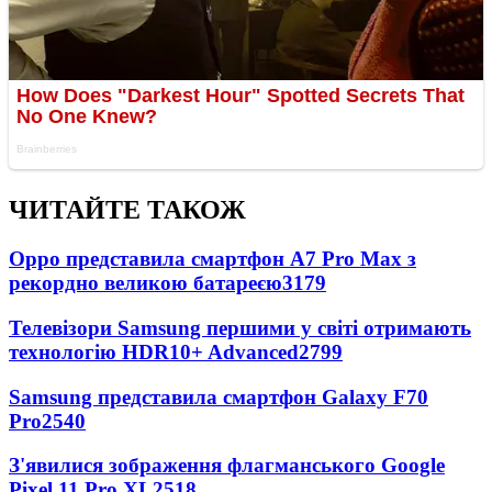
ЧИТАЙТЕ ТАКОЖ
Oppo представила смартфон A7 Pro Max з
рекордно великою батареєю
3179
Телевізори Samsung першими у світі отримають
технологію HDR10+ Advanced
2799
Samsung представила смартфон Galaxy F70
Pro
2540
З'явилися зображення флагманського Google
Pixel 11 Pro XL
2518