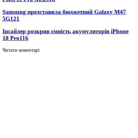
Samsung представила бюджетний Galaxy M47
5G
121
Інсайдер розкрив ємність акумуляторів iPhone
18 Pro
116
Читати коментарі