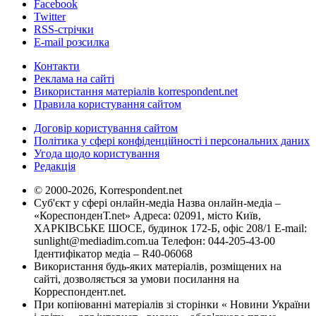
Facebook
Twitter
RSS-стрічки
E-mail розсилка
Контакти
Реклама на сайті
Використання матеріалів korrespondent.net
Правила користування сайтом
Договір користування сайтом
Політика у сфері конфіденційності і персональних даних
Угода щодо користування
Редакція
© 2000-2026, Korrespondent.net
Суб'єкт у сфері онлайн-медіа Назва онлайн-медіа –
«КореспонденТ.net» Адреса: 02091, місто Київ,
ХАРКІВСЬКЕ ШОСЕ, будинок 172-Б, офіс 208/1 E-mail:
sunlight@mediadim.com.ua
Телефон: 044-205-43-00
Ідентифікатор медіа – R40-06068
Використання будь-яких матеріалів, розміщених на
сайті, дозволяється за умови посилання на
Корреспондент.net.
При копіюванні матеріалів зі сторінки « Новини України