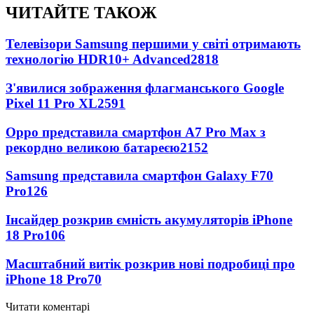
ЧИТАЙТЕ ТАКОЖ
Телевізори Samsung першими у світі отримають
технологію HDR10+ Advanced
2818
З'явилися зображення флагманського Google
Pixel 11 Pro XL
2591
Oppo представила смартфон A7 Pro Max з
рекордно великою батареєю
2152
Samsung представила смартфон Galaxy F70
Pro
126
Інсайдер розкрив ємність акумуляторів iPhone
18 Pro
106
Масштабний витік розкрив нові подробиці про
iPhone 18 Pro
70
Читати коментарі