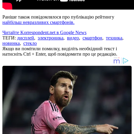
Раніше також повідомлялося про публікацію рейтингу
найбільш невразливих смартфонів.
Читайте Korrespondent.net в Google News
ТЕГИ:
дисплей
,
электроника
,
видео
,
смартфон
,
техника
,
новинка
,
стекло
Якщо ви помітили помилку, виділіть необхідний текст і
натисніть Ctrl + Enter, щоб повідомити про це редакцію.