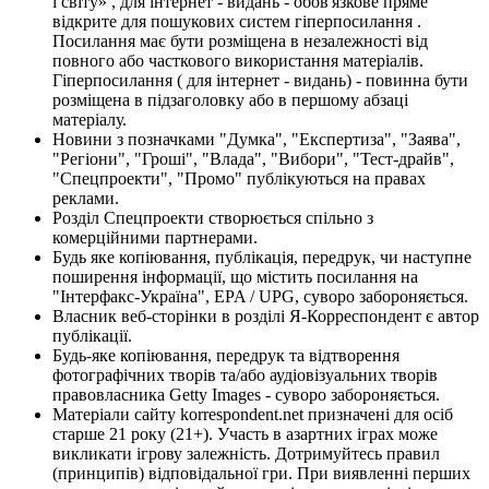
і світу» , для інтернет - видань - обов'язкове пряме
відкрите для пошукових систем гіперпосилання .
Посилання має бути розміщена в незалежності від
повного або часткового використання матеріалів.
Гіперпосилання ( для інтернет - видань) - повинна бути
розміщена в підзаголовку або в першому абзаці
матеріалу.
Новини з позначками "Думка", "Експертиза", "Заява",
"Регіони", "Гроші", "Влада", "Вибори", "Тест-драйв",
"Спецпроекти", "Промо" публікуються на правах
реклами.
Розділ Спецпроекти створюється спільно з
комерційними партнерами.
Будь яке копіювання, публікація, передрук, чи наступне
поширення інформації, що містить посилання на
"Інтерфакс-Україна", EPA / UPG, суворо забороняється.
Власник веб-сторінки в розділі Я-Корреспондент є автор
публікації.
Будь-яке копіювання, передрук та відтворення
фотографічних творів та/або аудіовізуальних творів
правовласника Getty Images - суворо забороняється.
Матеріали сайту korrespondent.net призначені для осіб
старше 21 року (21+). Участь в азартних іграх може
викликати ігрову залежність. Дотримуйтесь правил
(принципів) відповідальної гри. При виявленні перших