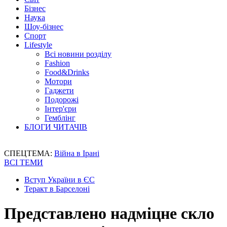
Бізнес
Наука
Шоу-бізнес
Спорт
Lifestyle
Всі новини розділу
Fashion
Food&Drinks
Мотори
Гаджети
Подорожі
Інтер'єри
Гемблінг
БЛОГИ ЧИТАЧІВ
СПЕЦТЕМА:
Війна в Ірані
ВСІ ТЕМИ
Вступ України в ЄС
Теракт в Барселоні
Представлено надміцне скло