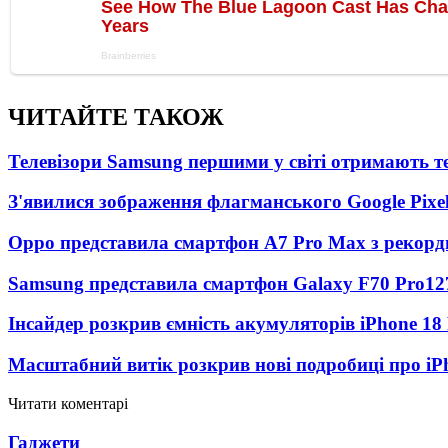
ЧИТАЙТЕ ТАКОЖ
Телевізори Samsung першими у світі отримають 
З'явилися зображення флагманського Google Pixel
Oppo представила смартфон A7 Pro Max з рекорд
Samsung представила смартфон Galaxy F70 Pro
12
Інсайдер розкрив ємність акумуляторів iPhone 18
Масштабний витік розкрив нові подробиці про iP
Читати коментарі
Гаджети