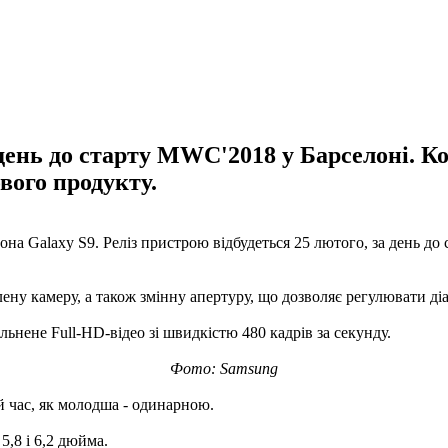
а день до старту MWC'2018 у Барселоні. 
вого продукту.
она Galaxy S9. Реліз пристрою відбудеться 25 лютого, за день д
ну камеру, а також змінну апертуру, що дозволяє регулювати ді
льнене Full-HD-відео зі швидкістю 480 кадрів за секунду.
Фото: Samsung
 час, як молодша - одинарною.
,8 і 6,2 дюйма.