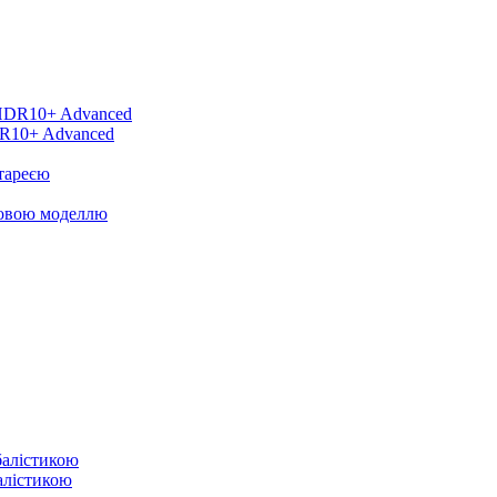
DR10+ Advanced
тареєю
новою моделлю
балістикою