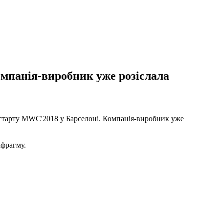
Компанія-виробник уже розіслала
о старту MWC'2018 у Барселоні. Компанія-виробник уже
афрагму.