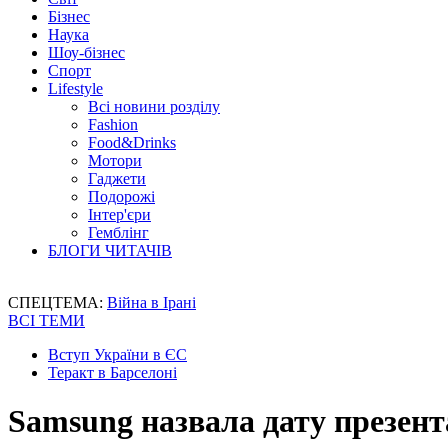
Бізнес
Наука
Шоу-бізнес
Спорт
Lifestyle
Всі новини розділу
Fashion
Food&Drinks
Мотори
Гаджети
Подорожі
Інтер'єри
Гемблінг
БЛОГИ ЧИТАЧІВ
СПЕЦТЕМА:
Війна в Ірані
ВСІ ТЕМИ
Вступ України в ЄС
Теракт в Барселоні
Samsung назвала дату презент