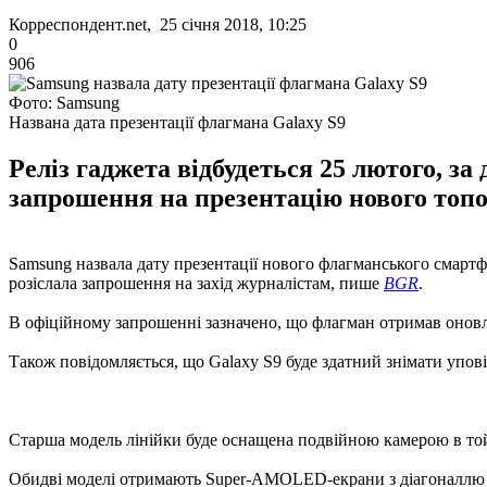
Корреспондент.net, 25 січня 2018, 10:25
0
906
Фото: Samsung
Названа дата презентації флагмана Galaxy S9
Реліз гаджета відбудеться 25 лютого, з
запрошення на презентацію нового топо
Samsung назвала дату презентації нового флагманського смартф
розіслала запрошення на захід журналістам, пише
BGR
.
В офіційному запрошенні зазначено, що флагман отримав оновле
Також повідомляється, що Galaxy S9 буде здатний знімати упові
Старша модель лінійки буде оснащена подвійною камерою в той
Обидві моделі отримають Super-AMOLED-екрани з діагоналлю 5