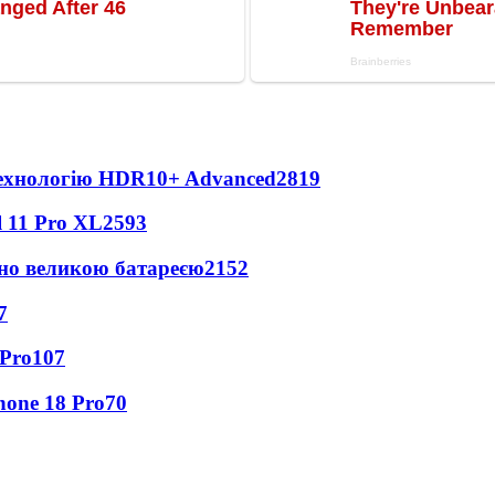
технологію HDR10+ Advanced
2819
 11 Pro XL
2593
но великою батареєю
2152
7
 Pro
107
hone 18 Pro
70