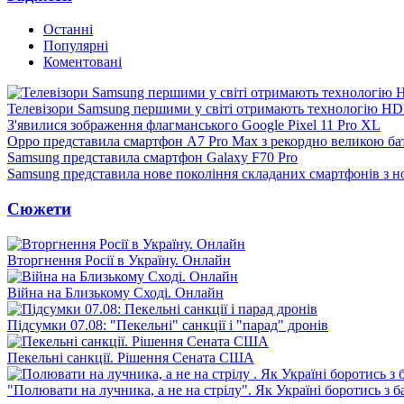
Останні
Популярні
Коментовані
Телевізори Samsung першими у світі отримають технологію H
З'явилися зображення флагманського Google Pixel 11 Pro XL
Oppo представила смартфон A7 Pro Max з рекордно великою ба
Samsung представила смартфон Galaxy F70 Pro
Samsung представила нове покоління складаних смартфонів з 
Сюжети
Вторгнення Росії в Україну. Онлайн
Війна на Близькому Сході. Онлайн
Підсумки 07.08: "Пекельні" санкції і "парад" дронів
Пекельні санкції. Рішення Сената США
"Полювати на лучника, а не на стрілу". Як Україні боротись з 