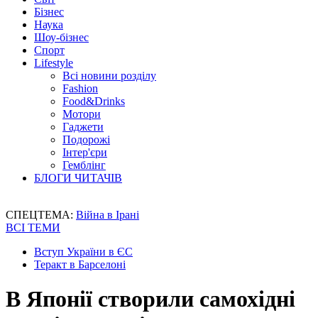
Бізнес
Наука
Шоу-бізнес
Спорт
Lifestyle
Всі новини розділу
Fashion
Food&Drinks
Мотори
Гаджети
Подорожі
Інтер'єри
Гемблінг
БЛОГИ ЧИТАЧІВ
СПЕЦТЕМА:
Війна в Ірані
ВСІ ТЕМИ
Вступ України в ЄС
Теракт в Барселоні
В Японії створили самохідні