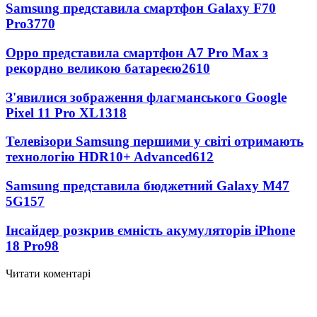
Samsung представила смартфон Galaxy F70
Pro
3770
Oppo представила смартфон A7 Pro Max з
рекордно великою батареєю
2610
З'явилися зображення флагманського Google
Pixel 11 Pro XL
1318
Телевізори Samsung першими у світі отримають
технологію HDR10+ Advanced
612
Samsung представила бюджетний Galaxy M47
5G
157
Інсайдер розкрив ємність акумуляторів iPhone
18 Pro
98
Читати коментарі