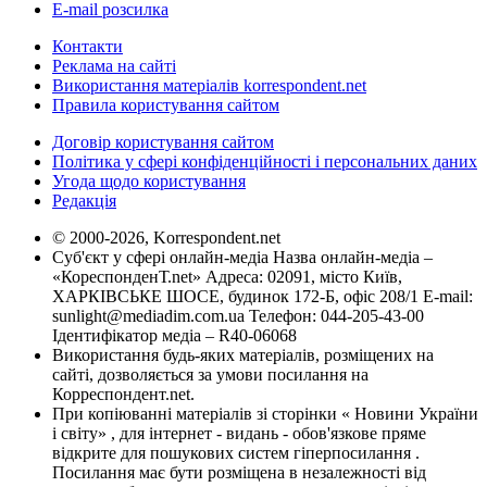
E-mail розсилка
Контакти
Реклама на сайті
Використання матеріалів korrespondent.net
Правила користування сайтом
Договір користування сайтом
Політика у сфері конфіденційності і персональних даних
Угода щодо користування
Редакція
© 2000-2026, Korrespondent.net
Суб'єкт у сфері онлайн-медіа Назва онлайн-медіа –
«КореспонденТ.net» Адреса: 02091, місто Київ,
ХАРКІВСЬКЕ ШОСЕ, будинок 172-Б, офіс 208/1 E-mail:
sunlight@mediadim.com.ua
Телефон: 044-205-43-00
Ідентифікатор медіа – R40-06068
Використання будь-яких матеріалів, розміщених на
сайті, дозволяється за умови посилання на
Корреспондент.net.
При копіюванні матеріалів зі сторінки « Новини України
і світу» , для інтернет - видань - обов'язкове пряме
відкрите для пошукових систем гіперпосилання .
Посилання має бути розміщена в незалежності від