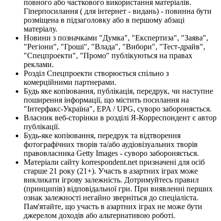
повного або часткового використання матеріалів.
Гіперпосилання ( для інтернет - видань) - повинна бути
розміщена в підзаголовку або в першому абзаці
матеріалу.
Новини з позначками "Думка", "Експертиза", "Заява",
"Регіони", "Гроші", "Влада", "Вибори", "Тест-драйв",
"Спецпроекти", "Промо" публікуються на правах
реклами.
Розділ Спецпроекти створюється спільно з
комерційними партнерами.
Будь яке копіювання, публікація, передрук, чи наступне
поширення інформації, що містить посилання на
"Інтерфакс-Україна", EPA / UPG, суворо забороняється.
Власник веб-сторінки в розділі Я-Корреспондент є автор
публікації.
Будь-яке копіювання, передрук та відтворення
фотографічних творів та/або аудіовізуальних творів
правовласника Getty Images - суворо забороняється.
Матеріали сайту korrespondent.net призначені для осіб
старше 21 року (21+). Участь в азартних іграх може
викликати ігрову залежність. Дотримуйтесь правил
(принципів) відповідальної гри. При виявленні перших
ознак залежності негайно зверніться до спеціаліста.
Пам'ятайте, що участь в азартних іграх не може бути
джерелом доходів або альтернативою роботі.