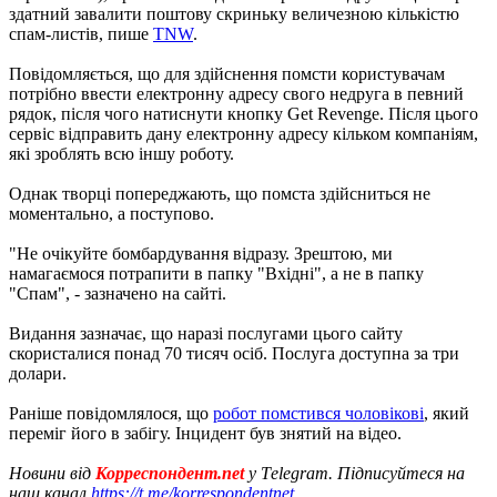
здатний завалити поштову скриньку величезною кількістю
спам-листів, пише
TNW
.
Повідомляється, що для здійснення помсти користувачам
потрібно ввести електронну адресу свого недруга в певний
рядок, після чого натиснути кнопку Get Revenge. Після цього
сервіс відправить дану електронну адресу кільком компаніям,
які зроблять всю іншу роботу.
Однак творці попереджають, що помста здійсниться не
моментально, а поступово.
"Не очікуйте бомбардування відразу. Зрештою, ми
намагаємося потрапити в папку "Вхідні", а не в папку
"Спам", - зазначено на сайті.
Видання зазначає, що наразі послугами цього сайту
скористалися понад 70 тисяч осіб. Послуга доступна за три
долари.
Раніше повідомлялося, що
робот помстився чоловікові
, який
переміг його в забігу. Інцидент був знятий на відео.
Новини від
Корреспондент.net
у Тelegram. Підписуйтеся на
наш канал
https://t.me/korrespondentnet