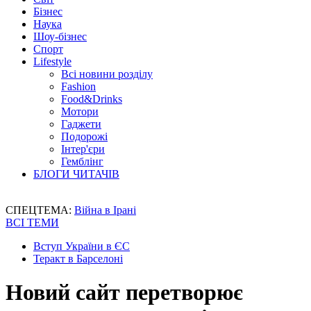
Бізнес
Наука
Шоу-бізнес
Спорт
Lifestyle
Всі новини розділу
Fashion
Food&Drinks
Мотори
Гаджети
Подорожі
Інтер'єри
Гемблінг
БЛОГИ ЧИТАЧІВ
СПЕЦТЕМА:
Війна в Ірані
ВСІ ТЕМИ
Вступ України в ЄС
Теракт в Барселоні
Новий сайт перетворює