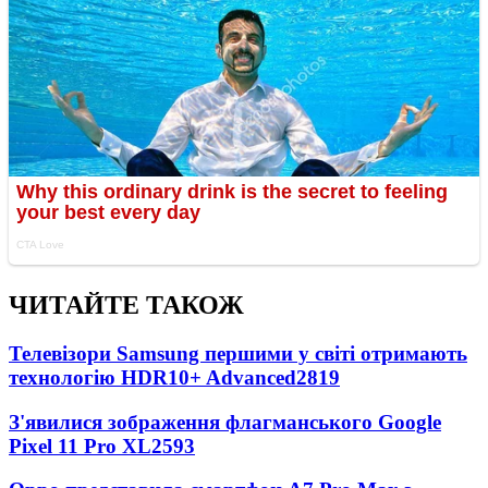
ЧИТАЙТЕ ТАКОЖ
Телевізори Samsung першими у світі отримають
технологію HDR10+ Advanced
2819
З'явилися зображення флагманського Google
Pixel 11 Pro XL
2593