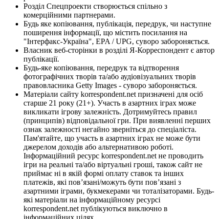
Розділ Спецпроекти створюється спільно з
комерційними партнерами.
Будь яке копіювання, публікація, передрук, чи наступне
поширення інформації, що містить посилання на
"Інтерфакс-Україна", EPA / UPG, суворо забороняється.
Власник веб-сторінки в розділі Я-Корреспондент є автор
публікації.
Будь-яке копіювання, передрук та відтворення
фотографічних творів та/або аудіовізуальних творів
правовласника Getty Images - суворо забороняється.
Матеріали сайту korrespondent.net призначені для осіб
старше 21 року (21+). Участь в азартних іграх може
викликати ігрову залежність. Дотримуйтесь правил
(принципів) відповідальної гри. При виявленні перших
ознак залежності негайно зверніться до спеціаліста.
Пам'ятайте, що участь в азартних іграх не може бути
джерелом доходів або альтернативою роботі.
Інформаційний ресурс korrespondent.net не проводить
ігри на реальні та/або віртуальні гроші, також сайт не
приймає ні в якій формі оплату ставок та інших
платежів, які пов’язані/можуть бути пов’язані з
азартними іграми, букмекерами чи тоталізаторами. Будь-
які матеріали на інформаційному ресурсі
korrespondent.net публікуються виключно в
інформаційних цілях.