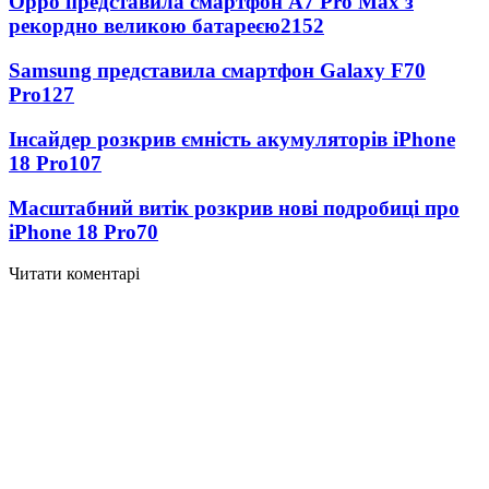
Oppo представила смартфон A7 Pro Max з
рекордно великою батареєю
2152
Samsung представила смартфон Galaxy F70
Pro
127
Інсайдер розкрив ємність акумуляторів iPhone
18 Pro
107
Масштабний витік розкрив нові подробиці про
iPhone 18 Pro
70
Читати коментарі