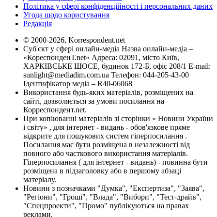
Політика у сфері конфіденційності і персональних даних
Угода щодо користування
Редакція
© 2000-2026, Korrespondent.net
Суб'єкт у сфері онлайн-медіа Назва онлайн-медіа –
«КореспонденТ.net» Адреса: 02091, місто Київ,
ХАРКІВСЬКЕ ШОСЕ, будинок 172-Б, офіс 208/1 E-mail:
sunlight@mediadim.com.ua
Телефон: 044-205-43-00
Ідентифікатор медіа – R40-06068
Використання будь-яких матеріалів, розміщених на
сайті, дозволяється за умови посилання на
Корреспондент.net.
При копіюванні матеріалів зі сторінки « Новини України
і світу» , для інтернет - видань - обов'язкове пряме
відкрите для пошукових систем гіперпосилання .
Посилання має бути розміщена в незалежності від
повного або часткового використання матеріалів.
Гіперпосилання ( для інтернет - видань) - повинна бути
розміщена в підзаголовку або в першому абзаці
матеріалу.
Новини з позначками "Думка", "Експертиза", "Заява",
"Регіони", "Гроші", "Влада", "Вибори", "Тест-драйв",
"Спецпроекти", "Промо" публікуються на правах
реклами.