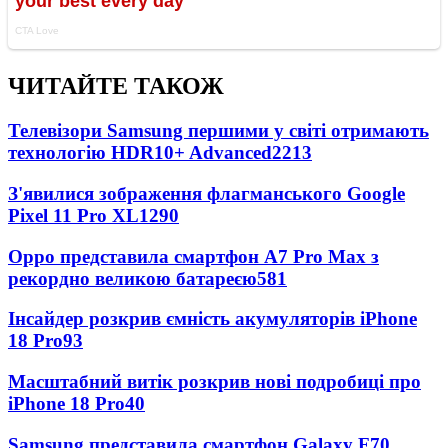
ЧИТАЙТЕ ТАКОЖ
Телевізори Samsung першими у світі отримають
технологію HDR10+ Advanced
2213
З'явилися зображення флагманського Google
Pixel 11 Pro XL
1290
Oppo представила смартфон A7 Pro Max з
рекордно великою батареєю
581
Інсайдер розкрив ємність акумуляторів iPhone
18 Pro
93
Масштабний витік розкрив нові подробиці про
iPhone 18 Pro
40
Samsung представила смартфон Galaxy F70