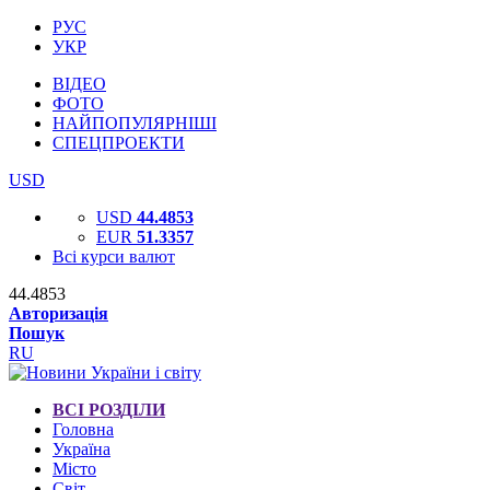
РУС
УКР
ВІДЕО
ФОТО
НАЙПОПУЛЯРНІШІ
СПЕЦПРОЕКТИ
USD
USD
44.4853
EUR
51.3357
Всі курси валют
44.4853
Авторизація
Пошук
RU
ВСІ РОЗДІЛИ
Головна
Україна
Місто
Світ