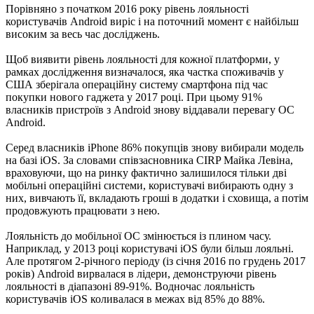
Порівняно з початком 2016 року рівень лояльності
користувачів Android виріс і на поточний момент є найбільш
високим за весь час досліджень.
Щоб виявити рівень лояльності для кожної платформи, у
рамках дослідження визначалося, яка частка споживачів у
США зберігала операційну систему смартфона під час
покупки нового гаджета у 2017 році. При цьому 91%
власників пристроїв з Android знову віддавали перевагу ОС
Android.
Серед власників iPhone 86% покупців знову вибирали модель
на базі iOS. За словами співзасновника CIRP Майка Левіна,
враховуючи, що на ринку фактично залишилося тільки дві
мобільні операційні системи, користувачі вибирають одну з
них, вивчають її, вкладають гроші в додатки і сховища, а потім
продовжують працювати з нею.
Лояльність до мобільної ОС змінюється із плином часу.
Наприклад, у 2013 році користувачі iOS були більш лояльні.
Але протягом 2-річного періоду (із січня 2016 по грудень 2017
років) Android вирвалася в лідери, демонструючи рівень
лояльності в діапазоні 89-91%. Водночас лояльність
користувачів iOS коливалася в межах від 85% до 88%.