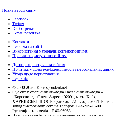
Повна версія сайту
Facebook
Twitter
RSS-стрічки
E-mail розсилка
Контакти
Реклама на сайті
Використання матеріалів korrespondent.net
Правила користування сайтом
Договір користування сайтом
Політика у сфері конфіденційності і персональних даних
Угода щодо користування
Редакція
© 2000-2026, Korrespondent.net
Суб'єкт у сфері онлайн-медіа Назва онлайн-медіа –
«КореспонденТ.net» Адреса: 02091, місто Київ,
ХАРКІВСЬКЕ ШОСЕ, будинок 172-Б, офіс 208/1 E-mail:
sunlight@mediadim.com.ua
Телефон: 044-205-43-00
Ідентифікатор медіа – R40-06068
Використання будь-яких матеріалів, розміщених на