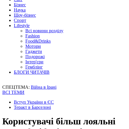
Бізнес
Наука
Шоу-бізнес
Спорт
Lifestyle
Всі новини розділу
Fashion
Food&Drinks
Мотори
Гаджети
Подорожі
Інтер'єри
Гемблінг
БЛОГИ ЧИТАЧІВ
СПЕЦТЕМА:
Війна в Ірані
ВСІ ТЕМИ
Вступ України в ЄС
Теракт в Барселоні
Користувачі більш лояльні