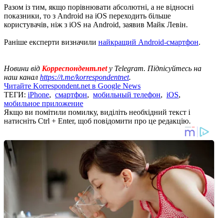
Разом із тим, якщо порівнювати абсолютні, а не відносні
показники, то з Android на iOS переходить більше
користувачів, ніж з iOS на Android, заявив Майк Левін.
Раніше експерти визначили
найкращий Android-смартфон
.
Новини від
Корреспондент.net
у Telegram. Підпісуйтесь на
наш канал
https://t.me/korrespondentnet
.
Читайте Korrespondent.net в Google News
ТЕГИ:
iPhone
,
смартфон
,
мобильный телефон
,
iOS
,
мобильное приложение
Якщо ви помітили помилку, виділіть необхідний текст і
натисніть Ctrl + Enter, щоб повідомити про це редакцію.