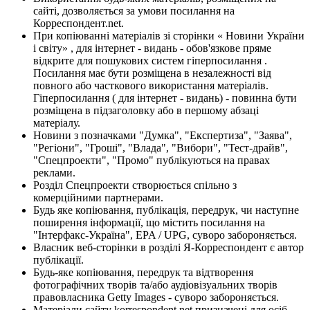
сайті, дозволяється за умови посилання на
Корреспондент.net.
При копіюванні матеріалів зі сторінки « Новини України
і світу» , для інтернет - видань - обов'язкове пряме
відкрите для пошукових систем гіперпосилання .
Посилання має бути розміщена в незалежності від
повного або часткового використання матеріалів.
Гіперпосилання ( для інтернет - видань) - повинна бути
розміщена в підзаголовку або в першому абзаці
матеріалу.
Новини з позначками "Думка", "Експертиза", "Заява",
"Регіони", "Гроші", "Влада", "Вибори", "Тест-драйв",
"Спецпроекти", "Промо" публікуються на правах
реклами.
Розділ Спецпроекти створюється спільно з
комерційними партнерами.
Будь яке копіювання, публікація, передрук, чи наступне
поширення інформації, що містить посилання на
"Інтерфакс-Україна", EPA / UPG, суворо забороняється.
Власник веб-сторінки в розділі Я-Корреспондент є автор
публікації.
Будь-яке копіювання, передрук та відтворення
фотографічних творів та/або аудіовізуальних творів
правовласника Getty Images - суворо забороняється.
Матеріали сайту korrespondent.net призначені для осіб