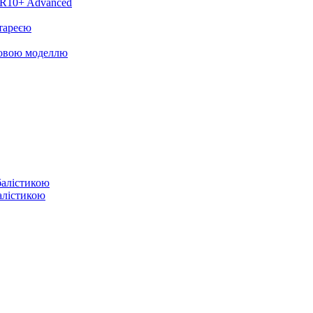
DR10+ Advanced
тареєю
новою моделлю
балістикою