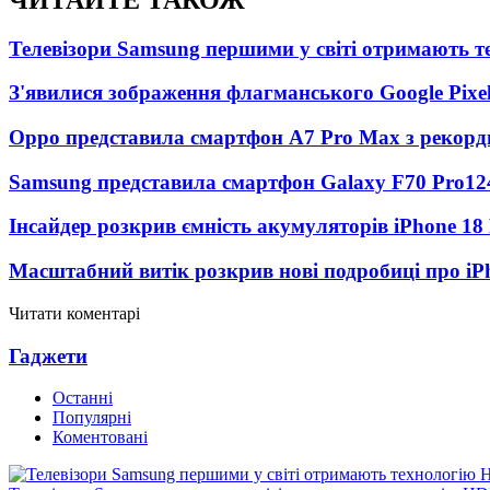
Телевізори Samsung першими у світі отримають 
З'явилися зображення флагманського Google Pixel
Oppo представила смартфон A7 Pro Max з рекорд
Samsung представила смартфон Galaxy F70 Pro
12
Інсайдер розкрив ємність акумуляторів iPhone 18
Масштабний витік розкрив нові подробиці про iP
Читати коментарі
Гаджети
Останні
Популярні
Коментовані