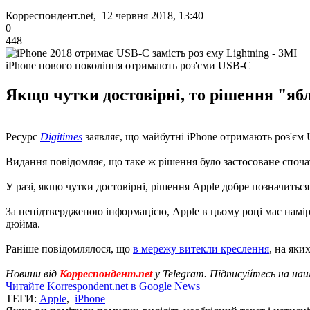
Корреспондент.net, 12 червня 2018, 13:40
0
448
iPhone нового покоління отримають роз'єми USB-C
Якщо чутки достовірні, то рішення "ябл
Ресурс
Digitimes
заявляє, що майбутні iPhone отримають роз'єм 
Видання повідомляє, що таке ж рішення було застосоване споча
У разі, якщо чутки достовірні, рішення Apple добре позначиться
За непідтвердженою інформацією, Apple в цьому році має намір
дюйма.
Раніше повідомлялося, що
в мережу витекли креслення
, на яки
Новини від
Корреспондент.net
у Telegram. Підписуйтесь на на
Читайте Korrespondent.net в Google News
ТЕГИ:
Apple
,
iPhone