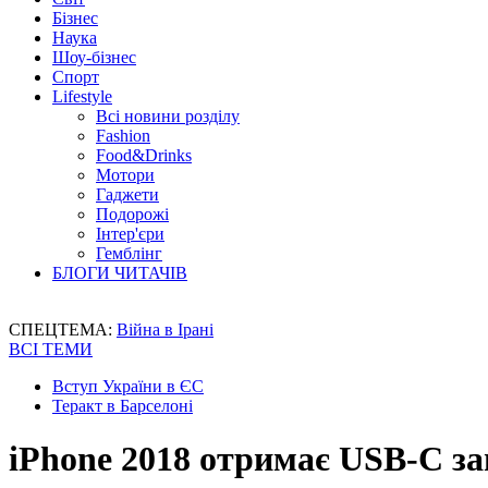
Бізнес
Наука
Шоу-бізнес
Спорт
Lifestyle
Всі новини розділу
Fashion
Food&Drinks
Мотори
Гаджети
Подорожі
Інтер'єри
Гемблінг
БЛОГИ ЧИТАЧІВ
СПЕЦТЕМА:
Війна в Ірані
ВСІ ТЕМИ
Вступ України в ЄС
Теракт в Барселоні
iPhone 2018 отримає USB-C зам