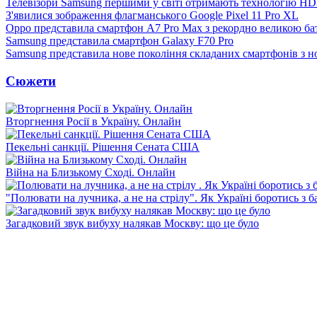
Телевізори Samsung першими у світі отримають технологію H
З'явилися зображення флагманського Google Pixel 11 Pro XL
Oppo представила смартфон A7 Pro Max з рекордно великою ба
Samsung представила смартфон Galaxy F70 Pro
Samsung представила нове покоління складаних смартфонів з 
Сюжети
Вторгнення Росії в Україну. Онлайн
Пекельні санкції. Рішення Сената США
Війна на Близькому Сході. Онлайн
"Полювати на лучника, а не на стрілу". Як Україні боротись з 
Загадковий звук вибуху налякав Москву: що це було