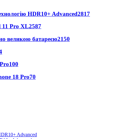
технологію HDR10+ Advanced
2817
 11 Pro XL
2587
но великою батареєю
2150
4
 Pro
100
hone 18 Pro
70