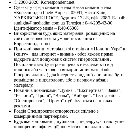
© 2000-2026, Korrespondent.net
Суб'єкт у сфері онлайн-медіа Назва онлайн-медіа –
«КореспонденТ.net» Адреса: 02091, місто Київ,
ХАРКІВСЬКЕ ШОСЕ, будинок 172-Б, офіс 208/1 E-mail:
sunlight@mediadim.com.ua
Телефон: 044-205-43-00
Ідентифікатор медіа – R40-06068
Використання будь-яких матеріалів, розміщених на
сайті, дозволяється за умови посилання на
Корреспондент.net.
При копіюванні матеріалів зі сторінки « Новини України
і світу» , для інтернет - видань - обов'язкове пряме
відкрите для пошукових систем гіперпосилання .
Посилання має бути розміщена в незалежності від
повного або часткового використання матеріалів.
Гіперпосилання ( для інтернет - видань) - повинна бути
розміщена в підзаголовку або в першому абзаці
матеріалу.
Новини з позначками "Думка", "Експертиза", "Заява",
"Регіони", "Гроші", "Влада", "Вибори", "Тест-драйв",
"Спецпроекти", "Промо" публікуються на правах
реклами.
Розділ Спецпроекти створюється спільно з
комерційними партнерами.
Будь яке копіювання, публікація, передрук, чи наступне
поширення інформації, що містить посилання на