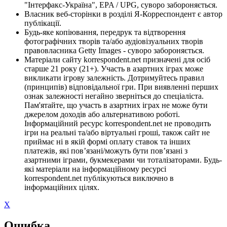
"Інтерфакс-Україна", EPA / UPG, суворо забороняється.
Власник веб-сторінки в розділі Я-Корреспондент є автор
публікації.
Будь-яке копіювання, передрук та відтворення
фотографічних творів та/або аудіовізуальних творів
правовласника Getty Images - суворо забороняється.
Матеріали сайту korrespondent.net призначені для осіб
старше 21 року (21+). Участь в азартних іграх може
викликати ігрову залежність. Дотримуйтесь правил
(принципів) відповідальної гри. При виявленні перших
ознак залежності негайно зверніться до спеціаліста.
Пам'ятайте, що участь в азартних іграх не може бути
джерелом доходів або альтернативою роботі.
Інформаційний ресурс korrespondent.net не проводить
ігри на реальні та/або віртуальні гроші, також сайт не
приймає ні в якій формі оплату ставок та інших
платежів, які пов’язані/можуть бути пов’язані з
азартними іграми, букмекерами чи тоталізаторами. Будь-
які матеріали на інформаційному ресурсі
korrespondent.net публікуються виключно в
інформаційних цілях.
X
Ошибка