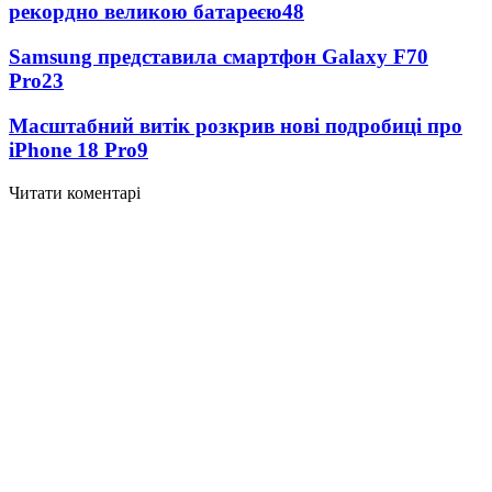
рекордно великою батареєю
48
Samsung представила смартфон Galaxy F70
Pro
23
Масштабний витік розкрив нові подробиці про
iPhone 18 Pro
9
Читати коментарі