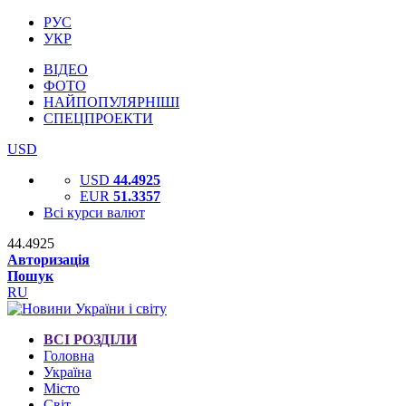
РУС
УКР
ВІДЕО
ФОТО
НАЙПОПУЛЯРНІШІ
СПЕЦПРОЕКТИ
USD
USD
44.4925
EUR
51.3357
Всі курси валют
44.4925
Авторизація
Пошук
RU
ВСІ РОЗДІЛИ
Головна
Україна
Місто
Світ