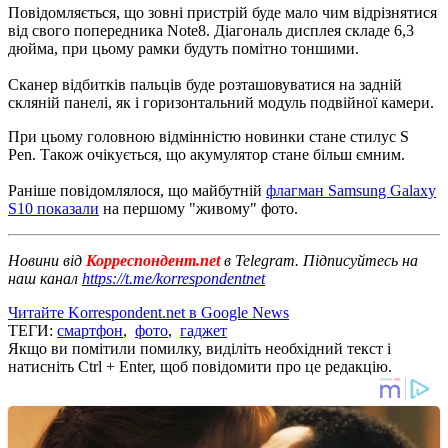
Повідомляється, що зовні пристрій буде мало чим відрізнятися
від свого попередника Note8.
Діагональ дисплея складе 6,3
дюйма, при цьому рамки будуть помітно тоншими.
Сканер відбитків пальців буде розташовуватися на задній
скляній панелі, як і горизонтальний модуль подвійної камери.
При цьому головною відмінністю новинки стане стилус S
Pen.
Також очікується, що акумулятор стане більш ємним.
Раніше повідомлялося, що майбутній
флагман Samsung Galaxy
S10 показали
на першому "живому" фото.
Новини від
Корреспондент.net
в Telegram. Підписуйтесь на
наш канал
https://t.me/korrespondentnet
Читайте Korrespondent.net в Google News
ТЕГИ:
смартфон
,
фото
,
гаджет
Якщо ви помітили помилку, виділіть необхідний текст і
натисніть Ctrl + Enter, щоб повідомити про це редакцію.