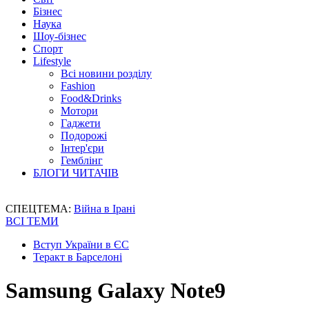
Бізнес
Наука
Шоу-бізнес
Спорт
Lifestyle
Всі новини розділу
Fashion
Food&Drinks
Мотори
Гаджети
Подорожі
Інтер'єри
Гемблінг
БЛОГИ ЧИТАЧІВ
СПЕЦТЕМА:
Війна в Ірані
ВСІ ТЕМИ
Вступ України в ЄС
Теракт в Барселоні
Samsung Galaxy Note9