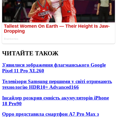
ЧИТАЙТЕ ТАКОЖ
З'явилися зображення флагманського Google
Pixel 11 Pro XL
260
Телевізори Samsung першими у світі отримають
технологію HDR10+ Advanced
166
Інсайдер розкрив ємність акумуляторів iPhone
18 Pro
90
Oppo представила смартфон A7 Pro Max з