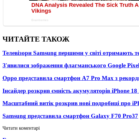
ЧИТАЙТЕ ТАКОЖ
Телевізори Samsung першими у світі отримають 
З'явилися зображення флагманського Google Pixel
Oppo представила смартфон A7 Pro Max з рекорд
Інсайдер розкрив ємність акумуляторів iPhone 18
Масштабний витік розкрив нові подробиці про iP
Samsung представила смартфон Galaxy F70 Pro
37
Читати коментарі