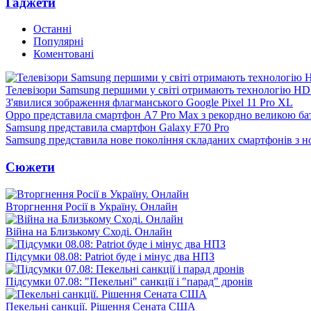
Гаджети
Останні
Популярні
Коментовані
Телевізори Samsung першими у світі отримають технологію H
З'явилися зображення флагманського Google Pixel 11 Pro XL
Oppo представила смартфон A7 Pro Max з рекордно великою ба
Samsung представила смартфон Galaxy F70 Pro
Samsung представила нове покоління складаних смартфонів з 
Сюжети
Вторгнення Росії в Україну. Онлайн
Війна на Близькому Сході. Онлайн
Підсумки 08.08: Patriot буде і мінус два НПЗ
Підсумки 07.08: "Пекельні" санкції і "парад" дронів
Пекельні санкції. Рішення Сената США