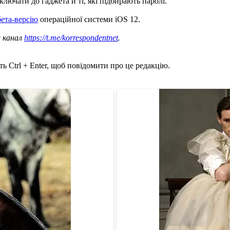
лючати до гаджета й ті, які підбирають паролі.
бета-версію
операційної системи iOS 12.
ш канал
https://t.me/korrespondentnet
.
ь Ctrl + Enter, щоб повідомити про це редакцію.