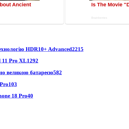
технологію HDR10+ Advanced
2215
 11 Pro XL
1292
но великою батареєю
582
 Pro
103
hone 18 Pro
40