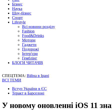
Бізнес
Наука
Шоу-бізнес
Спорт
Lifestyle
Всі новини розділу
Fashion
Food&Drinks
Мотори
Гаджети
Подорожі
Інтер'єри
Гемблінг
БЛОГИ ЧИТАЧІВ
СПЕЦТЕМА:
Війна в Ірані
ВСІ ТЕМИ
Вступ України в ЄС
Теракт в Барселоні
У новому оновленні iOS 11 зн