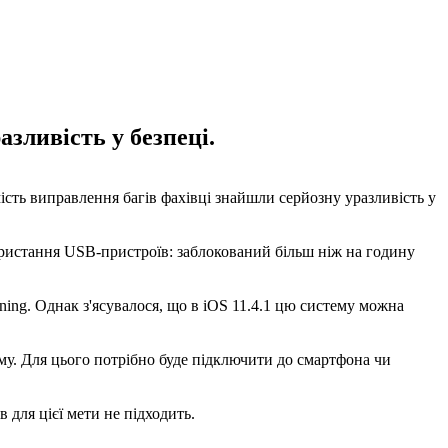
зливість у безпеці.
сть виправлення багів фахівці знайшли серйозну уразливість у
користання USB-пристроїв: заблокований більш ніж на годину
ing. Однак з'ясувалося, що в iOS 11.4.1 цю систему можна
му. Для цього потрібно буде підключити до смартфона чи
 для цієї мети не підходить.