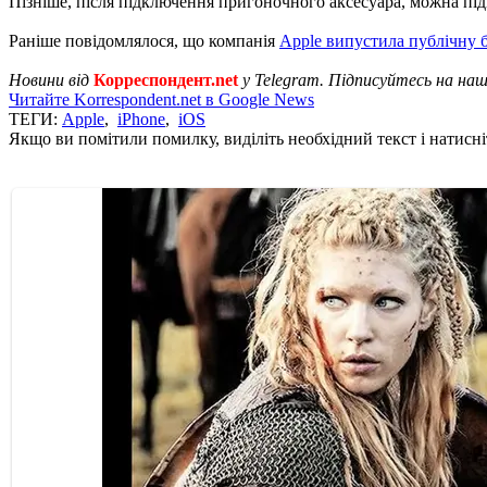
Пізніше, після підключення пригоночного аксесуара, можна підк
Раніше повідомлялося, що компанія
Apple випустила публічну 
Новини від
Корреспондент.net
у Telegram. Підписуйтесь на на
Читайте Korrespondent.net в Google News
ТЕГИ:
Apple
,
iPhone
,
iOS
Якщо ви помітили помилку, виділіть необхідний текст і натисніт