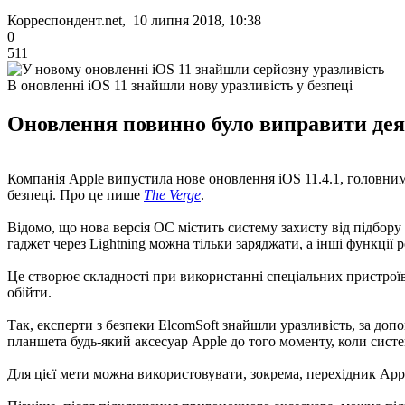
Корреспондент.net, 10 липня 2018, 10:38
0
511
В оновленні iOS 11 знайшли нову уразливість у безпеці
Оновлення повинно було виправити деякі
Компанія Apple випустила нове оновлення iOS 11.4.1, головним
безпеці. Про це пише
The Verge
.
Відомо, що нова версія ОС містить систему захисту від підбор
гаджет через Lightning можна тільки заряджати, а інші функції
Це створює складності при використанні спеціальних пристроїв
обійти.
Так, експерти з безпеки ElcomSoft знайшли уразливість, за до
планшета будь-який аксесуар Apple до того моменту, коли сист
Для цієї мети можна використовувати, зокрема, перехідник Appl