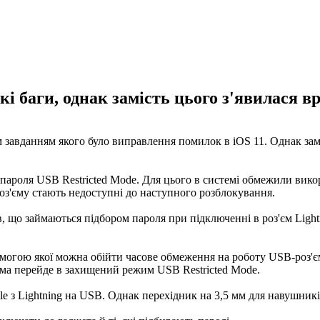
 баги, однак замість цього з'явилася вра
 завданням якого було виправлення помилок в iOS 11. Однак замі
у пароля USB Restricted Mode. Для цього в системі обмежили ви
 роз'єму стають недоступні до наступного розблокування.
, що займаються підбором пароля при підключенні в роз'єм Lightn
помогою якої можна обійти часове обмеження на роботу USB-роз'є
ема перейде в захищений режим USB Restricted Mode.
e з Lightning на USB. Однак перехідник на 3,5 мм для навушників