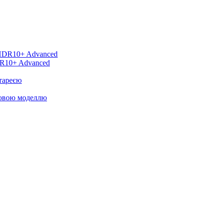
DR10+ Advanced
тареєю
новою моделлю