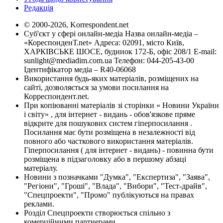
Редакція
© 2000-2026, Korrespondent.net
Суб'єкт у сфері онлайн-медіа Назва онлайн-медіа –
«КореспонденТ.net» Адреса: 02091, місто Київ,
ХАРКІВСЬКЕ ШОСЕ, будинок 172-Б, офіс 208/1 E-mail:
sunlight@mediadim.com.ua
Телефон: 044-205-43-00
Ідентифікатор медіа – R40-06068
Використання будь-яких матеріалів, розміщених на
сайті, дозволяється за умови посилання на
Корреспондент.net.
При копіюванні матеріалів зі сторінки « Новини України
і світу» , для інтернет - видань - обов'язкове пряме
відкрите для пошукових систем гіперпосилання .
Посилання має бути розміщена в незалежності від
повного або часткового використання матеріалів.
Гіперпосилання ( для інтернет - видань) - повинна бути
розміщена в підзаголовку або в першому абзаці
матеріалу.
Новини з позначками "Думка", "Експертиза", "Заява",
"Регіони", "Гроші", "Влада", "Вибори", "Тест-драйв",
"Спецпроекти", "Промо" публікуються на правах
реклами.
Розділ Спецпроекти створюється спільно з
комерційними партнерами.