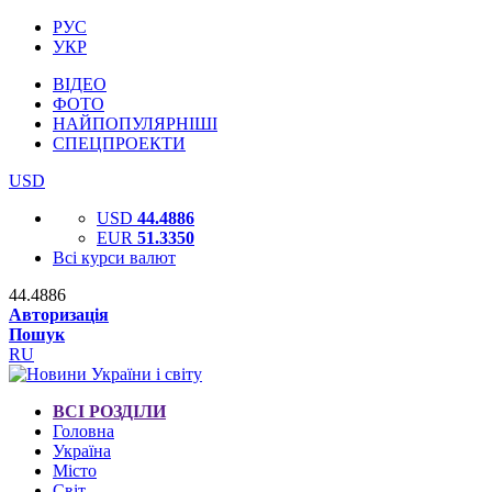
РУС
УКР
ВІДЕО
ФОТО
НАЙПОПУЛЯРНІШІ
СПЕЦПРОЕКТИ
USD
USD
44.4886
EUR
51.3350
Всі курси валют
44.4886
Авторизація
Пошук
RU
ВСІ РОЗДІЛИ
Головна
Україна
Місто
Світ