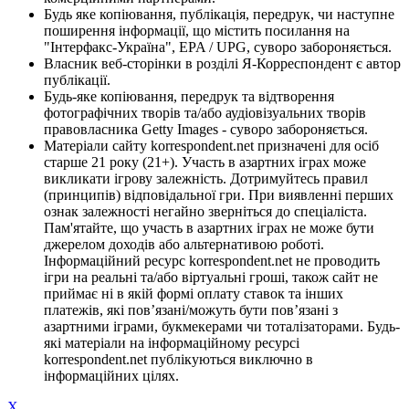
Будь яке копіювання, публікація, передрук, чи наступне
поширення інформації, що містить посилання на
"Інтерфакс-Україна", EPA / UPG, суворо забороняється.
Власник веб-сторінки в розділі Я-Корреспондент є автор
публікації.
Будь-яке копіювання, передрук та відтворення
фотографічних творів та/або аудіовізуальних творів
правовласника Getty Images - суворо забороняється.
Матеріали сайту korrespondent.net призначені для осіб
старше 21 року (21+). Участь в азартних іграх може
викликати ігрову залежність. Дотримуйтесь правил
(принципів) відповідальної гри. При виявленні перших
ознак залежності негайно зверніться до спеціаліста.
Пам'ятайте, що участь в азартних іграх не може бути
джерелом доходів або альтернативою роботі.
Інформаційний ресурс korrespondent.net не проводить
ігри на реальні та/або віртуальні гроші, також сайт не
приймає ні в якій формі оплату ставок та інших
платежів, які пов’язані/можуть бути пов’язані з
азартними іграми, букмекерами чи тоталізаторами. Будь-
які матеріали на інформаційному ресурсі
korrespondent.net публікуються виключно в
інформаційних цілях.
X