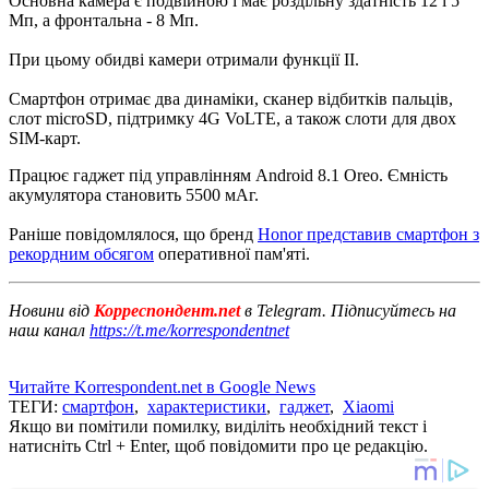
Основна камера є подвійною і має роздільну здатність 12 і 5
Мп, а фронтальна - 8 Мп.
При цьому обидві камери отримали функції ІІ.
Смартфон отримає два динаміки, сканер відбитків пальців,
слот microSD, підтримку 4G VoLTE, а також слоти для двох
SIM-карт.
Працює гаджет під управлінням Android 8.1 Oreo.
Ємність
акумулятора становить 5500 мАг.
Раніше повідомлялося, що бренд
Honor представив смартфон з
рекордним обсягом
оперативної пам'яті.
Новини від
Корреспондент.net
в Telegram. Підписуйтесь на
наш канал
https://t.me/korrespondentnet
Читайте Korrespondent.net в Google News
ТЕГИ:
смартфон
,
характеристики
,
гаджет
,
Xiaomi
Якщо ви помітили помилку, виділіть необхідний текст і
натисніть Ctrl + Enter, щоб повідомити про це редакцію.