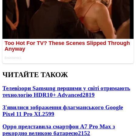
ЧИТАЙТЕ ТАКОЖ
Телевізори Samsung першими у світі отримають
технологію HDR10+ Advanced
2819
З'явилися зображення флагманського Google
Pixel 11 Pro XL
2599
Oppo представила смартфон A7 Pro Max з
рекордно великою батареєю
2152