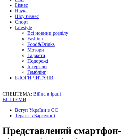
Бізнес
Наука
Шоу-бізнес
Спорт
Lifestyle
Всі новини розділу
Fashion
Food&Drinks
Мотори
Гаджети
Подорожі
Інтер'єри
Гемблінг
БЛОГИ ЧИТАЧІВ
СПЕЦТЕМА:
Війна в Ірані
ВСІ ТЕМИ
Вступ України в ЄС
Теракт в Барселоні
Представлений смартфон-