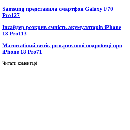
Samsung представила смартфон Galaxy F70
Pro
127
Інсайдер розкрив ємність акумуляторів iPhone
18 Pro
113
Масштабний витік розкрив нові подробиці про
iPhone 18 Pro
71
Читати коментарі