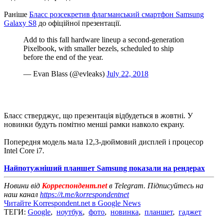
Раніше
Бласс розсекретив флагманський смартфон Samsung
Galaxy S8
до офіційної презентації.
Add to this fall hardware lineup a second-generation
Pixelbook, with smaller bezels, scheduled to ship
before the end of the year.
— Evan Blass (@evleaks)
July 22, 2018
Бласс стверджує, що презентація відбудеться в жовтні. У
новинки будуть помітно менші рамки навколо екрану.
Попередня модель мала 12,3-дюймовий дисплей і процесор
Intel Core i7.
Найпотужніший планшет Samsung показали на рендерах
Новини від
Корреспондент.net
в Telegram. Підписуйтесь на
наш канал
https://t.me/korrespondentnet
Читайте Korrespondent.net в Google News
ТЕГИ:
Google
,
ноутбук
,
фото
,
новинка
,
планшет
,
гаджет