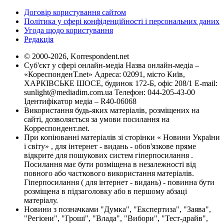
Договір користування сайтом
Політика у сфері конфіденційності і персональних даних
Угода щодо користування
Редакція
© 2000-2026, Korrespondent.net
Суб'єкт у сфері онлайн-медіа Назва онлайн-медіа –
«КореспонденТ.net» Адреса: 02091, місто Київ,
ХАРКІВСЬКЕ ШОСЕ, будинок 172-Б, офіс 208/1 E-mail:
sunlight@mediadim.com.ua
Телефон: 044-205-43-00
Ідентифікатор медіа – R40-06068
Використання будь-яких матеріалів, розміщених на
сайті, дозволяється за умови посилання на
Корреспондент.net.
При копіюванні матеріалів зі сторінки « Новини України
і світу» , для інтернет - видань - обов'язкове пряме
відкрите для пошукових систем гіперпосилання .
Посилання має бути розміщена в незалежності від
повного або часткового використання матеріалів.
Гіперпосилання ( для інтернет - видань) - повинна бути
розміщена в підзаголовку або в першому абзаці
матеріалу.
Новини з позначками "Думка", "Експертиза", "Заява",
"Регіони", "Гроші", "Влада", "Вибори", "Тест-драйв",