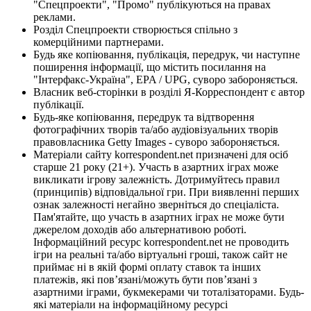
"Спецпроекти", "Промо" публікуються на правах
реклами.
Розділ Спецпроекти створюється спільно з
комерційними партнерами.
Будь яке копіювання, публікація, передрук, чи наступне
поширення інформації, що містить посилання на
"Інтерфакс-Україна", EPA / UPG, суворо забороняється.
Власник веб-сторінки в розділі Я-Корреспондент є автор
публікації.
Будь-яке копіювання, передрук та відтворення
фотографічних творів та/або аудіовізуальних творів
правовласника Getty Images - суворо забороняється.
Матеріали сайту korrespondent.net призначені для осіб
старше 21 року (21+). Участь в азартних іграх може
викликати ігрову залежність. Дотримуйтесь правил
(принципів) відповідальної гри. При виявленні перших
ознак залежності негайно зверніться до спеціаліста.
Пам'ятайте, що участь в азартних іграх не може бути
джерелом доходів або альтернативою роботі.
Інформаційний ресурс korrespondent.net не проводить
ігри на реальні та/або віртуальні гроші, також сайт не
приймає ні в якій формі оплату ставок та інших
платежів, які пов’язані/можуть бути пов’язані з
азартними іграми, букмекерами чи тоталізаторами. Будь-
які матеріали на інформаційному ресурсі