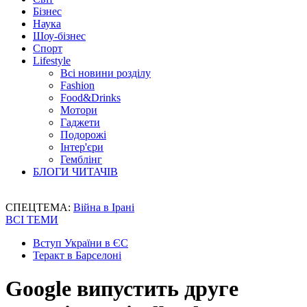
Бізнес
Наука
Шоу-бізнес
Спорт
Lifestyle
Всі новини розділу
Fashion
Food&Drinks
Мотори
Гаджети
Подорожі
Інтер'єри
Гемблінг
БЛОГИ ЧИТАЧІВ
СПЕЦТЕМА:
Війна в Ірані
ВСІ ТЕМИ
Вступ України в ЄС
Теракт в Барселоні
Google випустить друге