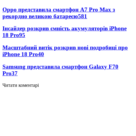
Oppo представила смартфон A7 Pro Max з
рекордно великою батареєю
581
Інсайдер розкрив ємність акумуляторів iPhone
18 Pro
95
Масштабний витік розкрив нові подробиці про
iPhone 18 Pro
40
Samsung представила смартфон Galaxy F70
Pro
37
Читати коментарі