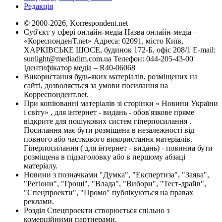
Редакція
© 2000-2026, Korrespondent.net
Суб'єкт у сфері онлайн-медіа Назва онлайн-медіа –
«КореспонденТ.net» Адреса: 02091, місто Київ,
ХАРКІВСЬКЕ ШОСЕ, будинок 172-Б, офіс 208/1 E-mail:
sunlight@mediadim.com.ua
Телефон: 044-205-43-00
Ідентифікатор медіа – R40-06068
Використання будь-яких матеріалів, розміщених на
сайті, дозволяється за умови посилання на
Корреспондент.net.
При копіюванні матеріалів зі сторінки « Новини України
і світу» , для інтернет - видань - обов'язкове пряме
відкрите для пошукових систем гіперпосилання .
Посилання має бути розміщена в незалежності від
повного або часткового використання матеріалів.
Гіперпосилання ( для інтернет - видань) - повинна бути
розміщена в підзаголовку або в першому абзаці
матеріалу.
Новини з позначками "Думка", "Експертиза", "Заява",
"Регіони", "Гроші", "Влада", "Вибори", "Тест-драйв",
"Спецпроекти", "Промо" публікуються на правах
реклами.
Розділ Спецпроекти створюється спільно з
комерційними партнерами.