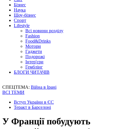
Бізнес
Наука
Шоу-бізнес
Спорт
Lifestyle
Всі новини розділу
Fashion
Food&Drinks
Мотори
Гаджети
Подорожі
Інтер'єри
Гемблінг
БЛОГИ ЧИТАЧІВ
СПЕЦТЕМА:
Війна в Ірані
ВСІ ТЕМИ
Вступ України в ЄС
Теракт в Барселоні
У Франції побудують