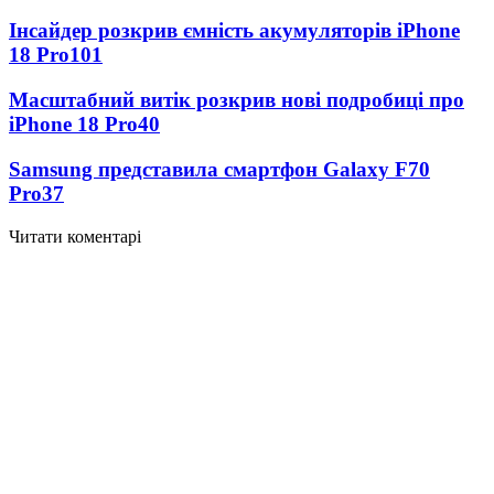
Інсайдер розкрив ємність акумуляторів iPhone
18 Pro
101
Масштабний витік розкрив нові подробиці про
iPhone 18 Pro
40
Samsung представила смартфон Galaxy F70
Pro
37
Читати коментарі