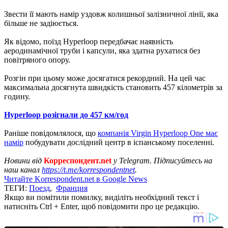
Звести її мають намір уздовж колишньої залізничної лінії, яка
більше не задіюється.
Як відомо, поїзд Hyperloop передбачає наявність
аеродинамічної труби і капсули, яка здатна рухатися без
повітряного опору.
Розгін при цьому може досягатися рекордний. На цей час
максимальна досягнута швидкість становить 457 кілометрів за
годину.
Hyperloop розігнали до 457 км/год
Раніше повідомлялося, що
компанія Virgin Hyperloop One має
намір
побудувати дослідний центр в іспанському поселенні.
Новини від
Корреспондент.net
у Telegram. Підписуйтесь на
наш канал
https://t.me/korrespondentnet
.
Читайте Korrespondent.net в Google News
ТЕГИ:
Поезд
,
Франция
Якщо ви помітили помилку, виділіть необхідний текст і
натисніть Ctrl + Enter, щоб повідомити про це редакцію.