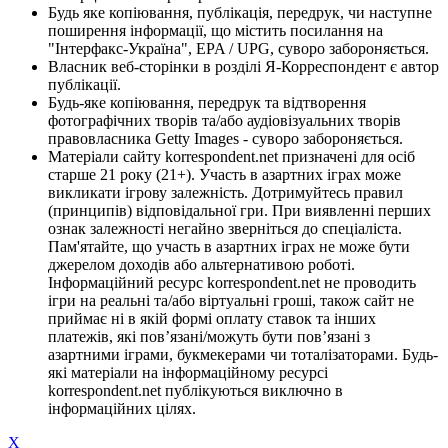
Будь яке копіювання, публікація, передрук, чи наступне
поширення інформації, що містить посилання на
"Інтерфакс-Україна", EPA / UPG, суворо забороняється.
Власник веб-сторінки в розділі Я-Корреспондент є автор
публікації.
Будь-яке копіювання, передрук та відтворення
фотографічних творів та/або аудіовізуальних творів
правовласника Getty Images - суворо забороняється.
Матеріали сайту korrespondent.net призначені для осіб
старше 21 року (21+). Участь в азартних іграх може
викликати ігрову залежність. Дотримуйтесь правил
(принципів) відповідальної гри. При виявленні перших
ознак залежності негайно зверніться до спеціаліста.
Пам'ятайте, що участь в азартних іграх не може бути
джерелом доходів або альтернативою роботі.
Інформаційний ресурс korrespondent.net не проводить
ігри на реальні та/або віртуальні гроші, також сайт не
приймає ні в якій формі оплату ставок та інших
платежів, які пов’язані/можуть бути пов’язані з
азартними іграми, букмекерами чи тоталізаторами. Будь-
які матеріали на інформаційному ресурсі
korrespondent.net публікуються виключно в
інформаційних цілях.
X