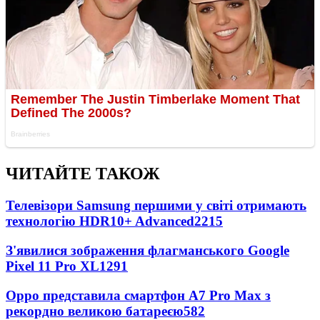
ЧИТАЙТЕ ТАКОЖ
Телевізори Samsung першими у світі отримають
технологію HDR10+ Advanced
2215
З'явилися зображення флагманського Google
Pixel 11 Pro XL
1291
Oppo представила смартфон A7 Pro Max з
рекордно великою батареєю
582