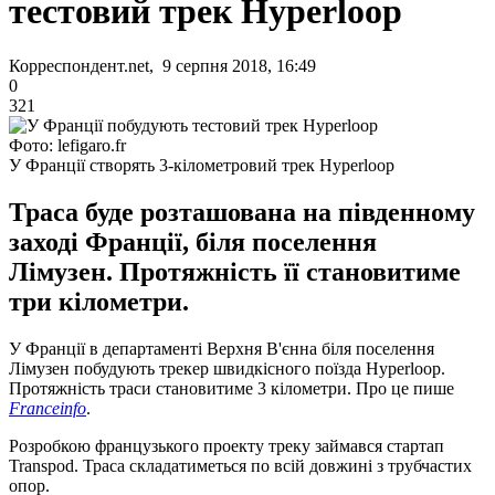
тестовий трек Hyperloop
Корреспондент.net, 9 серпня 2018, 16:49
0
321
Фото: lefigaro.fr
У Франції створять 3-кілометровий трек Hyperloop
Траса буде розташована на південному
заході Франції, біля поселення
Лімузен. Протяжність її становитиме
три кілометри.
У Франції в департаменті Верхня В'єнна біля поселення
Лімузен побудують трекер швидкісного поїзда Hyperloop.
Протяжність траси становитиме 3 кілометри. Про це пише
Franceinfo
.
Розробкою французького проекту треку займався стартап
Transpod. Траса складатиметься по всій довжині з трубчастих
опор.