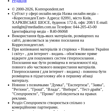
Редакція
© 2000-2026, Korrespondent.net
Суб'єкт у сфері онлайн-медіа Назва онлайн-медіа –
«КореспонденТ.net» Адреса: 02091, місто Київ,
ХАРКІВСЬКЕ ШОСЕ, будинок 172-Б, офіс 208/1 E-mail:
sunlight@mediadim.com.ua
Телефон: 044-205-43-00
Ідентифікатор медіа – R40-06068
Використання будь-яких матеріалів, розміщених на
сайті, дозволяється за умови посилання на
Корреспондент.net.
При копіюванні матеріалів зі сторінки « Новини України
і світу» , для інтернет - видань - обов'язкове пряме
відкрите для пошукових систем гіперпосилання .
Посилання має бути розміщена в незалежності від
повного або часткового використання матеріалів.
Гіперпосилання ( для інтернет - видань) - повинна бути
розміщена в підзаголовку або в першому абзаці
матеріалу.
Новини з позначками "Думка", "Експертиза", "Заява",
"Регіони", "Гроші", "Влада", "Вибори", "Тест-драйв",
"Спецпроекти", "Промо" публікуються на правах
реклами.
Розділ Спецпроекти створюється спільно з
комерційними партнерами.