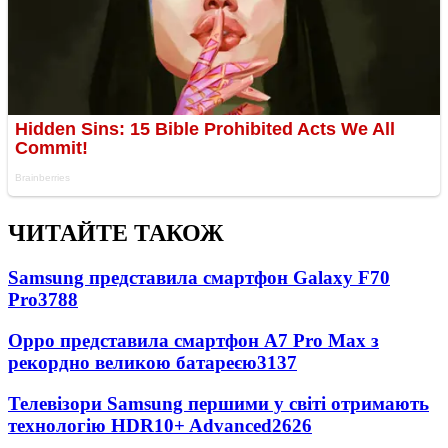
ЧИТАЙТЕ ТАКОЖ
Samsung представила смартфон Galaxy F70
Pro
3788
Oppo представила смартфон A7 Pro Max з
рекордно великою батареєю
3137
Телевізори Samsung першими у світі отримають
технологію HDR10+ Advanced
2626