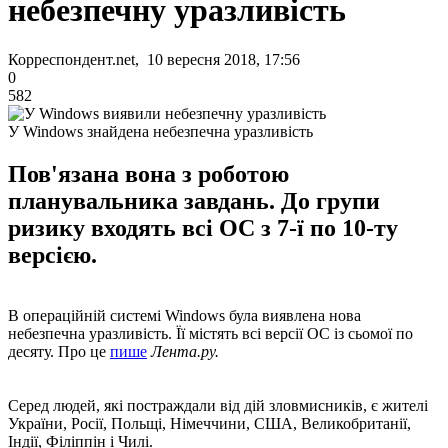
небезпечну уразливість
Корреспондент.net, 10 вересня 2018, 17:56
0
582
У Windows знайдена небезпечна уразливість
Пов'язана вона з роботою
планувальника завдань. До групи
ризику входять всі ОС з 7-ї по 10-ту
версією.
В операційній системі Windows була виявлена ​​нова
небезпечна уразливість. Її містять всі версії ОС із сьомої по
десяту. Про це
пише
Лента.ру.
Серед людей, які постраждали від дій зловмисників, є жителі
України, Росії, Польщі, Німеччини, США, Великобританії,
Індії, Філіппін і Чилі.