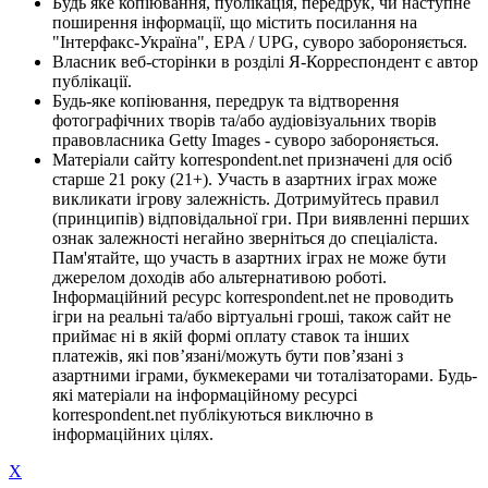
Будь яке копіювання, публікація, передрук, чи наступне
поширення інформації, що містить посилання на
"Інтерфакс-Україна", EPA / UPG, суворо забороняється.
Власник веб-сторінки в розділі Я-Корреспондент є автор
публікації.
Будь-яке копіювання, передрук та відтворення
фотографічних творів та/або аудіовізуальних творів
правовласника Getty Images - суворо забороняється.
Матеріали сайту korrespondent.net призначені для осіб
старше 21 року (21+). Участь в азартних іграх може
викликати ігрову залежність. Дотримуйтесь правил
(принципів) відповідальної гри. При виявленні перших
ознак залежності негайно зверніться до спеціаліста.
Пам'ятайте, що участь в азартних іграх не може бути
джерелом доходів або альтернативою роботі.
Інформаційний ресурс korrespondent.net не проводить
ігри на реальні та/або віртуальні гроші, також сайт не
приймає ні в якій формі оплату ставок та інших
платежів, які пов’язані/можуть бути пов’язані з
азартними іграми, букмекерами чи тоталізаторами. Будь-
які матеріали на інформаційному ресурсі
korrespondent.net публікуються виключно в
інформаційних цілях.
X