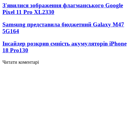
З'явилися зображення флагманського Google
Pixel 11 Pro XL
2330
Samsung представила бюджетний Galaxy M47
5G
164
Інсайдер розкрив ємність акумуляторів iPhone
18 Pro
130
Читати коментарі