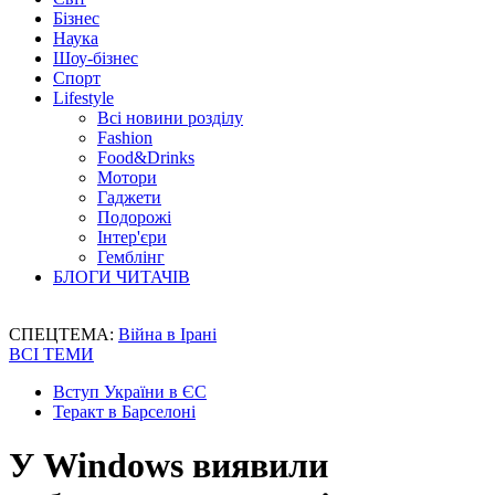
Бізнес
Наука
Шоу-бізнес
Спорт
Lifestyle
Всі новини розділу
Fashion
Food&Drinks
Мотори
Гаджети
Подорожі
Інтер'єри
Гемблінг
БЛОГИ ЧИТАЧІВ
СПЕЦТЕМА:
Війна в Ірані
ВСІ ТЕМИ
Вступ України в ЄС
Теракт в Барселоні
У Windows виявили