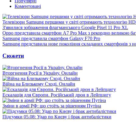
Популярні
Коментовані
Телевізори Samsung першими у світі отримають технологію H
З'явилися зображення флагманського Google Pixel 11 Pro XL
Oppo представила смартфон A7 Pro Max з рекордно великою ба
Samsung представила смартфон Galaxy F70 Pro
Samsung представила нове покоління складаних смартфонів з 
Сюжети
Вторгнення Росії в Україну. Онлайн
Війна на Близькому Сході. Онлайн
Ескалація для Європи. Російський дрон в Лейпцигу
Зміни в армії РФ: що стоїть за рішенням Путіна
Підсумки 05.08: Удар по Києву і брак антибалістики