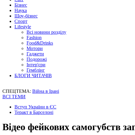
Бізнес
Наука
Шоу-бізнес
Спорт
Lifestyle
Всі новини розділу
Fashion
Food&Drinks
Мотори
Гаджети
Подорожі
Інтер'єри
Гемблінг
БЛОГИ ЧИТАЧІВ
СПЕЦТЕМА:
Війна в Ірані
ВСІ ТЕМИ
Вступ України в ЄС
Теракт в Барселоні
Відео фейкових самогубств з