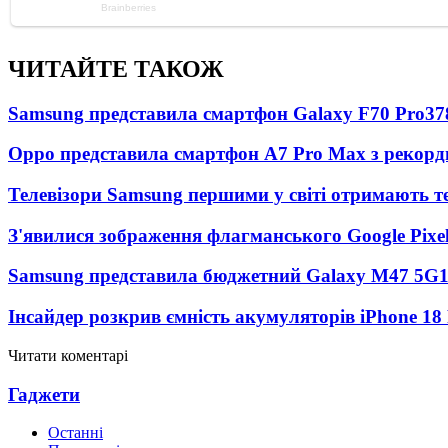
ЧИТАЙТЕ ТАКОЖ
Samsung представила смартфон Galaxy F70 Pro
37
Oppo представила смартфон A7 Pro Max з рекорд
Телевізори Samsung першими у світі отримають 
З'явилися зображення флагманського Google Pixel
Samsung представила бюджетний Galaxy M47 5G
Інсайдер розкрив ємність акумуляторів iPhone 18
Читати коментарі
Гаджети
Останні