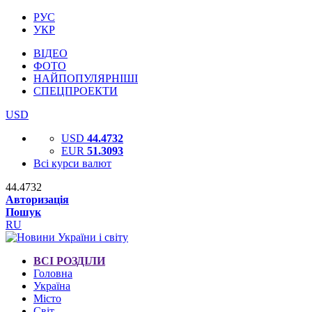
РУС
УКР
ВІДЕО
ФОТО
НАЙПОПУЛЯРНІШІ
СПЕЦПРОЕКТИ
USD
USD
44.4732
EUR
51.3093
Всі курси валют
44.4732
Авторизація
Пошук
RU
ВСІ РОЗДІЛИ
Головна
Україна
Місто
Світ