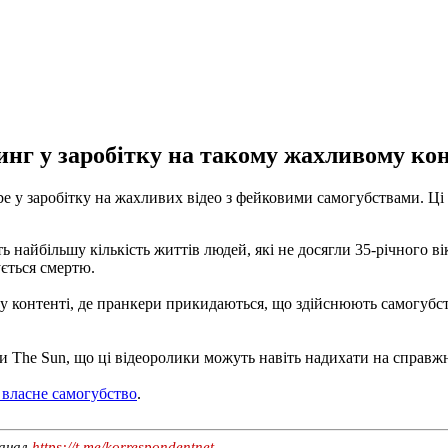
нг у заробітку на такому жахливому конт
у заробітку на жахливих відео з фейковими самогубствами. Ці ві
ь найбільшу кількість життів людей, які не досягли 35-річного в
ується смертю.
 контенті, де пранкери прикидаються, що здійснюють самогубств
ли The Sun, що ці відеоролики можуть навіть надихати на справжн
о власне самогубство
.
канал
https://t.me/korrespondentnet