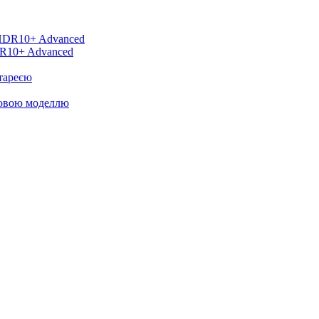
DR10+ Advanced
тареєю
новою моделлю