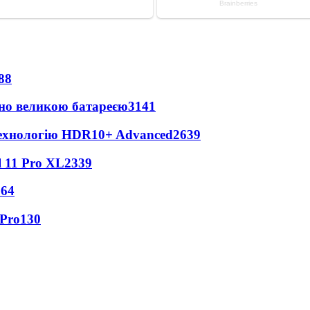
88
но великою батареєю
3141
технологію HDR10+ Advanced
2639
 11 Pro XL
2339
164
 Pro
130