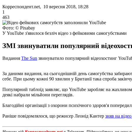
Корреспондент.net, 10 вересня 2018, 18:28
1
463
Фото: © Pixabay
У YouTube з'явилося безліч відео з фейковими самогубствами
ЗМІ звинуватили популярний відеохости
Видання
The Sun
звинуватило популярний відеохостинг YouTube 
За даними видання, на сьогоднішній день самогубства забирают
себе. При цьому кожні 90 хвилин у Британії така спроба закінч
Популярний таблоїд заявляє, що YouTube заробляє на жахливому
деякі набрали мільйони переглядів.
Благодійні організації з охорони психічного здоров'я попереди
Раніше повідомлялося, що режисер Леонід Кантер
зняв на віде
Новини від
Корреспондент.net
в Telegram. Підписуйтесь на наш 