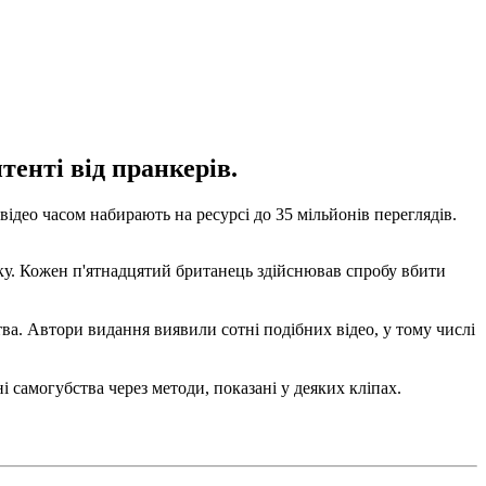
енті від пранкерів.
део часом набирають на ресурсі до 35 мільйонів переглядів.
іку. Кожен п'ятнадцятий британець здійснював спробу вбити
а. Автори видання виявили сотні подібних відео, у тому числі
і самогубства через методи, показані у деяких кліпах.