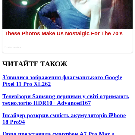
ЧИТАЙТЕ ТАКОЖ
З'явилися зображення флагманського Google
Pixel 11 Pro XL
262
Телевізори Samsung першими у світі отримають
технологію HDR10+ Advanced
167
Інсайдер розкрив ємність акумуляторів iPhone
18 Pro
94
Oppo представила смартфон A7 Pro Max з