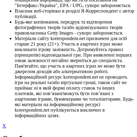
"Інтерфакс-Україна", EPA / UPG, суворо забороняється.
Власник веб-сторінки в розділі Я-Корреспондент є автор
публікації.
Будь-яке копіювання, передрук та відтворення
фотографічних творів та/або аудіовізуальних творів
правовласника Getty Images - суворо забороняється.
Матеріали сайту korrespondent.net призначені для осіб
старше 21 року (21+). Участь в азартних іграх може
викликати ігрову залежність. Дотримуйтесь правил
(принципів) відповідальної гри. При виявленні перших
ознак залежності негайно зверніться до спеціаліста.
Пам'ятайте, що участь в азартних іграх не може бути
джерелом доходів або альтернативою роботі.
Інформаційний ресурс korrespondent.net не проводить
ігри на реальні та/або віртуальні гроші, також сайт не
приймає ні в якій формі оплату ставок та інших
платежів, які пов’язані/можуть бути пов’язані з
азартними іграми, букмекерами чи тоталізаторами. Будь-
які матеріали на інформаційному ресурсі
korrespondent.net публікуються виключно в
інформаційних цілях.
X