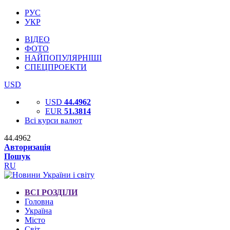
РУС
УКР
ВІДЕО
ФОТО
НАЙПОПУЛЯРНІШІ
СПЕЦПРОЕКТИ
USD
USD
44.4962
EUR
51.3814
Всі курси валют
44.4962
Авторизація
Пошук
RU
ВСІ РОЗДІЛИ
Головна
Україна
Місто
Світ