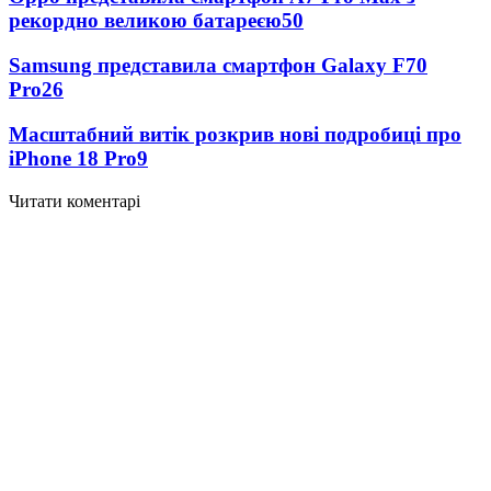
рекордно великою батареєю
50
Samsung представила смартфон Galaxy F70
Pro
26
Масштабний витік розкрив нові подробиці про
iPhone 18 Pro
9
Читати коментарі