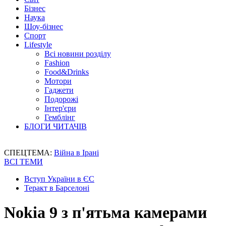
Бізнес
Наука
Шоу-бізнес
Спорт
Lifestyle
Всі новини розділу
Fashion
Food&Drinks
Мотори
Гаджети
Подорожі
Інтер'єри
Гемблінг
БЛОГИ ЧИТАЧІВ
СПЕЦТЕМА:
Війна в Ірані
ВСІ ТЕМИ
Вступ України в ЄС
Теракт в Барселоні
Nokia 9 з п'ятьма камерами