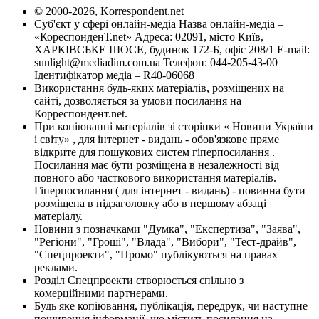
© 2000-2026, Korrespondent.net
Суб'єкт у сфері онлайн-медіа Назва онлайн-медіа –
«КореспонденТ.net» Адреса: 02091, місто Київ,
ХАРКІВСЬКЕ ШОСЕ, будинок 172-Б, офіс 208/1 E-mail:
sunlight@mediadim.com.ua
Телефон: 044-205-43-00
Ідентифікатор медіа – R40-06068
Використання будь-яких матеріалів, розміщених на
сайті, дозволяється за умови посилання на
Корреспондент.net.
При копіюванні матеріалів зі сторінки « Новини України
і світу» , для інтернет - видань - обов'язкове пряме
відкрите для пошукових систем гіперпосилання .
Посилання має бути розміщена в незалежності від
повного або часткового використання матеріалів.
Гіперпосилання ( для інтернет - видань) - повинна бути
розміщена в підзаголовку або в першому абзаці
матеріалу.
Новини з позначками "Думка", "Експертиза", "Заява",
"Регіони", "Гроші", "Влада", "Вибори", "Тест-драйв",
"Спецпроекти", "Промо" публікуються на правах
реклами.
Розділ Спецпроекти створюється спільно з
комерційними партнерами.
Будь яке копіювання, публікація, передрук, чи наступне
поширення інформації, що містить посилання на