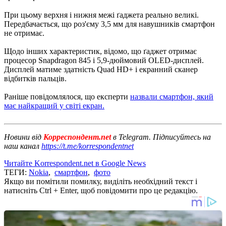
При цьому верхня і нижня межі ґаджета реально великі.
Передбачається, що роз'єму 3,5 мм для навушників смартфон
не отримає.
Щодо інших характеристик, відомо, що ґаджет отримає
процесор Snapdragon 845 і 5,9-дюймовий OLED-дисплей.
Дисплей матиме здатність Quad HD+ і екранний сканер
відбитків пальців.
Раніше повідомлялося, що експерти
назвали смартфон, який
має найкращий у світі екран.
Новини від
Корреспондент.net
в Telegram. Підписуйтесь на
наш канал
https://t.me/korrespondentnet
Читайте Korrespondent.net в Google News
ТЕГИ:
Nokia
,
смартфон
,
фото
Якщо ви помітили помилку, виділіть необхідний текст і
натисніть Ctrl + Enter, щоб повідомити про це редакцію.