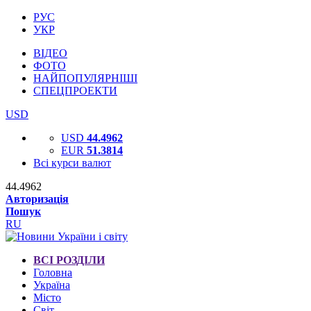
РУС
УКР
ВІДЕО
ФОТО
НАЙПОПУЛЯРНІШІ
СПЕЦПРОЕКТИ
USD
USD
44.4962
EUR
51.3814
Всі курси валют
44.4962
Авторизація
Пошук
RU
ВСІ РОЗДІЛИ
Головна
Україна
Місто
Світ