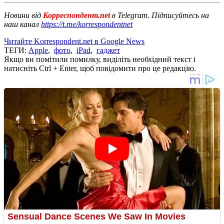
Новини від
Корреспондент.net
в Telegram. Підписуйтесь на
наш канал
https://t.me/korrespondentnet
Читайте Korrespondent.net в Google News
ТЕГИ:
Apple
,
фото
,
iPad
,
гаджет
Якщо ви помітили помилку, виділіть необхідний текст і
натисніть Ctrl + Enter, щоб повідомити про це редакцію.