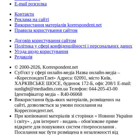
E-mail розсилка
Контакти
Реклама на сайті
Використання матеріалів korrespondent.net
Правила користування сайтом
Договір користування сайтом
Політика у сфері конфіденційності і персональних даних
Угода щодо користування
Редакція
© 2000-2026, Korrespondent.net
Суб'єкт у сфері онлайн-медіа Назва онлайн-медіа –
«КореспонденТ.net» Адреса: 02091, місто Київ,
ХАРКІВСЬКЕ ШОСЕ, будинок 172-Б, офіс 208/1 E-mail:
sunlight@mediadim.com.ua
Телефон: 044-205-43-00
Ідентифікатор медіа – R40-06068
Використання будь-яких матеріалів, розміщених на
сайті, дозволяється за умови посилання на
Корреспондент.net.
При копіюванні матеріалів зі сторінки « Новини України
і світу» , для інтернет - видань - обов'язкове пряме
відкрите для пошукових систем гіперпосилання .
Посилання має бути розміщена в незалежності від