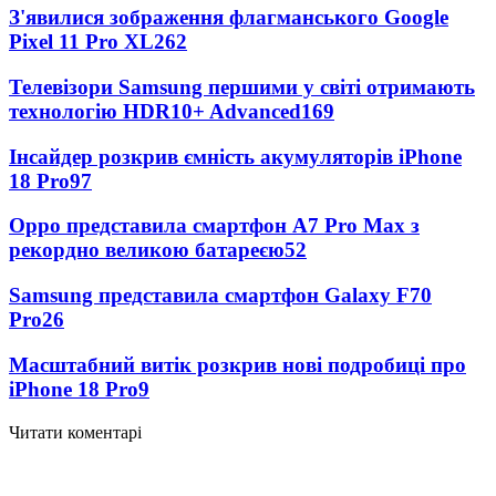
З'явилися зображення флагманського Google
Pixel 11 Pro XL
262
Телевізори Samsung першими у світі отримають
технологію HDR10+ Advanced
169
Інсайдер розкрив ємність акумуляторів iPhone
18 Pro
97
Oppo представила смартфон A7 Pro Max з
рекордно великою батареєю
52
Samsung представила смартфон Galaxy F70
Pro
26
Масштабний витік розкрив нові подробиці про
iPhone 18 Pro
9
Читати коментарі