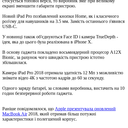
стосується топової версії, то виробник зміг при великому
екрані зменшити габарити пристрою.
Новий iPad Pro позбавлений кнопки Home, як і класичного
роз'єму для навушників на 3.5 мм. Замість останнього з'явився
USB-C.
У новинці також об'єднуються Face ID і камера TrueDepth -
ідея, яка до цього була реалізована в iPhone X.
В основу ґаджета покладено восьмиядерний процесор A12X
Bionic, за рахунок чого швидкість пристрою істотно
збільшилася.
Камера iPad Pro 2018 отримала здатність 12 Мп з можливістю
знімати відео 4К з частотою кадрів до 60 за секунду.
Одного заряду батареї, за словами виробника, вистачить на 10
годин безперервної роботи ґаджета.
Раніше повідомлялося, що
Apple презентувала оновлений
MacBook Air
2018, який отримав більш потужні
характеристики і полегшений корпус.