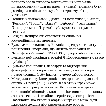
повного або часткового використання матеріалів.
Гіперпосилання ( для інтернет - видань) - повинна бути
розміщена в підзаголовку або в першому абзаці
матеріалу.
Новини з позначками "Думка", "Експертиза", "Заява",
"Регіони", "Гроші", "Влада", "Вибори", "Тест-драйв",
"Спецпроекти", "Промо" публікуються на правах
реклами.
Розділ Спецпроекти створюється спільно з
комерційними партнерами.
Будь яке копіювання, публікація, передрук, чи наступне
поширення інформації, що містить посилання на
"Інтерфакс-Україна", EPA / UPG, суворо забороняється.
Власник веб-сторінки в розділі Я-Корреспондент є автор
публікації.
Будь-яке копіювання, передрук та відтворення
фотографічних творів та/або аудіовізуальних творів
правовласника Getty Images - суворо забороняється.
Матеріали сайту korrespondent.net призначені для осіб
старше 21 року (21+). Участь в азартних іграх може
викликати ігрову залежність. Дотримуйтесь правил
(принципів) відповідальної гри. При виявленні перших
ознак залежності негайно зверніться до спеціаліста.
Пам'ятайте, що участь в азартних іграх не може бути
джерелом доходів або альтернативою роботі.