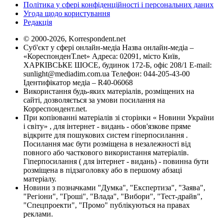
Політика у сфері конфіденційності і персональних даних
Угода щодо користування
Редакція
© 2000-2026, Korrespondent.net
Суб'єкт у сфері онлайн-медіа Назва онлайн-медіа –
«КореспонденТ.net» Адреса: 02091, місто Київ,
ХАРКІВСЬКЕ ШОСЕ, будинок 172-Б, офіс 208/1 E-mail:
sunlight@mediadim.com.ua
Телефон: 044-205-43-00
Ідентифікатор медіа – R40-06068
Використання будь-яких матеріалів, розміщених на
сайті, дозволяється за умови посилання на
Корреспондент.net.
При копіюванні матеріалів зі сторінки « Новини України
і світу» , для інтернет - видань - обов'язкове пряме
відкрите для пошукових систем гіперпосилання .
Посилання має бути розміщена в незалежності від
повного або часткового використання матеріалів.
Гіперпосилання ( для інтернет - видань) - повинна бути
розміщена в підзаголовку або в першому абзаці
матеріалу.
Новини з позначками "Думка", "Експертиза", "Заява",
"Регіони", "Гроші", "Влада", "Вибори", "Тест-драйв",
"Спецпроекти", "Промо" публікуються на правах
реклами.