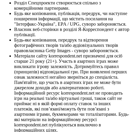
Розділ Спецпроекти створюється спільно з
комерційними партнерами.
Будь яке копіювання, публікація, передрук, чи наступне
поширення інформації, що містить посилання на
"Інтерфакс-Україна", EPA / UPG, суворо забороняється.
Власник веб-сторінки в розділі Я-Корреспондент є автор
публікації.
Будь-яке копіювання, передрук та відтворення
фотографічних творів та/або аудіовізуальних творів
правовласника Getty Images - суворо забороняється.
Матеріали сайту korrespondent.net призначені для осіб
старше 21 року (21+). Участь в азартних іграх може
викликати ігрову залежність. Дотримуйтесь правил
(принципів) відповідальної гри. При виявленні перших
ознак залежності негайно зверніться до спеціаліста.
Пам'ятайте, що участь в азартних іграх не може бути
джерелом доходів або альтернативою роботі.
Інформаційний ресурс korrespondent.net не проводить
ігри на реальні та/або віртуальні гроші, також сайт не
приймає ні в якій формі оплату ставок та інших
платежів, які пов’язані/можуть бути пов’язані з
азартними іграми, букмекерами чи тоталізаторами. Будь-
які матеріали на інформаційному ресурсі
korrespondent.net публікуються виключно в
інформаційних цілях.