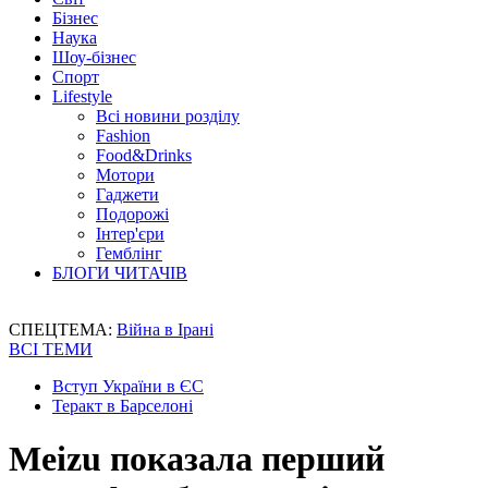
Бізнес
Наука
Шоу-бізнес
Спорт
Lifestyle
Всі новини розділу
Fashion
Food&Drinks
Мотори
Гаджети
Подорожі
Інтер'єри
Гемблінг
БЛОГИ ЧИТАЧІВ
СПЕЦТЕМА:
Війна в Ірані
ВСІ ТЕМИ
Вступ України в ЄС
Теракт в Барселоні
Meizu показала перший