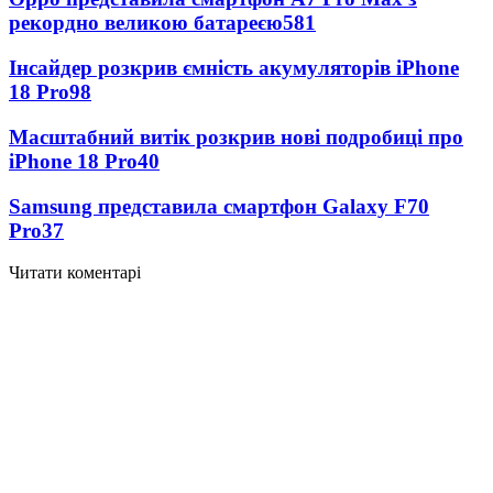
рекордно великою батареєю
581
Інсайдер розкрив ємність акумуляторів iPhone
18 Pro
98
Масштабний витік розкрив нові подробиці про
iPhone 18 Pro
40
Samsung представила смартфон Galaxy F70
Pro
37
Читати коментарі