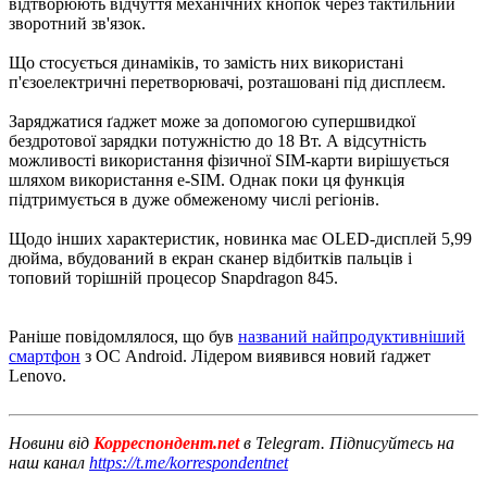
відтворюють відчуття механічних кнопок через тактильний
зворотний зв'язок.
Що стосується динаміків, то замість них використані
п'єзоелектричні перетворювачі, розташовані під дисплеєм.
Заряджатися ґаджет може за допомогою супершвидкої
бездротової зарядки потужністю до 18 Вт. А відсутність
можливості використання фізичної SIM-карти вирішується
шляхом використання e-SIM. Однак поки ця функція
підтримується в дуже обмеженому числі регіонів.
Щодо інших характеристик, новинка має OLED-дисплей 5,99
дюйма, вбудований в екран сканер відбитків пальців і
топовий торішній процесор Snapdragon 845.
Раніше повідомлялося, що був
названий найпродуктивніший
смартфон
з ОС Android. Лідером виявився новий ґаджет
Lenovo.
Новини від
Корреспондент.net
в Telegram. Підписуйтесь на
наш канал
https://t.me/korrespondentnet