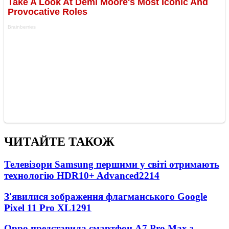
ЧИТАЙТЕ ТАКОЖ
Телевізори Samsung першими у світі отримають
технологію HDR10+ Advanced
2214
З'явилися зображення флагманського Google
Pixel 11 Pro XL
1291
Oppo представила смартфон A7 Pro Max з