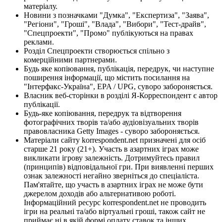
матеріалу.
Новини з позначками "Думка", "Експертиза", "Заява",
"Регіони", "Гроші", "Влада", "Вибори", "Тест-драйв",
"Спецпроекти", "Промо" публікуються на правах
реклами.
Розділ Спецпроекти створюється спільно з
комерційними партнерами.
Будь яке копіювання, публікація, передрук, чи наступне
поширення інформації, що містить посилання на
"Інтерфакс-Україна", EPA / UPG, суворо забороняється.
Власник веб-сторінки в розділі Я-Корреспондент є автор
публікації.
Будь-яке копіювання, передрук та відтворення
фотографічних творів та/або аудіовізуальних творів
правовласника Getty Images - суворо забороняється.
Матеріали сайту korrespondent.net призначені для осіб
старше 21 року (21+). Участь в азартних іграх може
викликати ігрову залежність. Дотримуйтесь правил
(принципів) відповідальної гри. При виявленні перших
ознак залежності негайно зверніться до спеціаліста.
Пам'ятайте, що участь в азартних іграх не може бути
джерелом доходів або альтернативою роботі.
Інформаційний ресурс korrespondent.net не проводить
ігри на реальні та/або віртуальні гроші, також сайт не
приймає ні в якій формі оплату ставок та інших