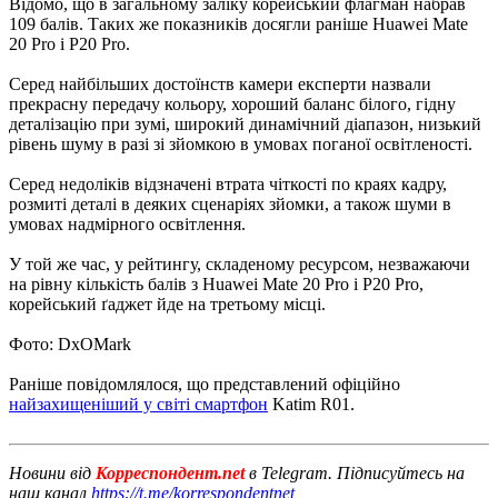
Відомо, що в загальному заліку корейський флагман набрав
109 балів. Таких же показників досягли раніше Huawei Mate
20 Pro і P20 Pro.
Серед найбільших достоїнств камери експерти назвали
прекрасну передачу кольору, хороший баланс білого, гідну
деталізацію при зумі, широкий динамічний діапазон, низький
рівень шуму в разі зі зйомкою в умовах поганої освітленості.
Серед недоліків відзначені втрата чіткості по краях кадру,
розмиті деталі в деяких сценаріях зйомки, а також шуми в
умовах надмірного освітлення.
У той же час, у рейтингу, складеному ресурсом, незважаючи
на рівну кількість балів з Huawei Mate 20 Pro і P20 Pro,
корейський ґаджет йде на третьому місці.
Фото: DxOMark
Раніше повідомлялося, що представлений офіційно
найзахищеніший у світі смартфон
Katim R01.
Новини від
Корреспондент.net
в Telegram. Підписуйтесь на
наш канал
https://t.me/korrespondentnet