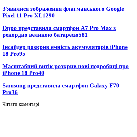
З'явилися зображення флагманського Google
Pixel 11 Pro XL
1290
Oppo представила смартфон A7 Pro Max з
рекордно великою батареєю
581
Інсайдер розкрив ємність акумуляторів iPhone
18 Pro
95
Масштабний витік розкрив нові подробиці про
iPhone 18 Pro
40
Samsung представила смартфон Galaxy F70
Pro
36
Читати коментарі