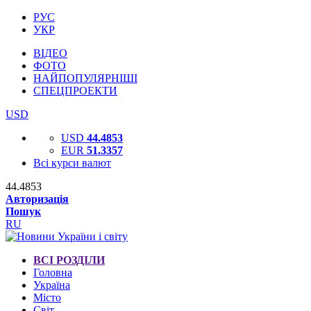
РУС
УКР
ВІДЕО
ФОТО
НАЙПОПУЛЯРНІШІ
СПЕЦПРОЕКТИ
USD
USD
44.4853
EUR
51.3357
Всі курси валют
44.4853
Авторизація
Пошук
RU
ВСІ РОЗДІЛИ
Головна
Україна
Місто
Світ