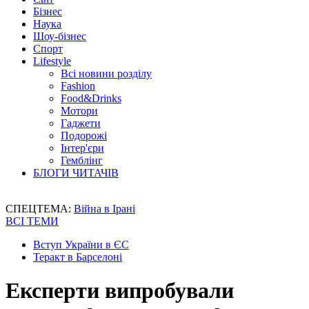
Бізнес
Наука
Шоу-бізнес
Спорт
Lifestyle
Всі новини розділу
Fashion
Food&Drinks
Мотори
Гаджети
Подорожі
Інтер'єри
Гемблінг
БЛОГИ ЧИТАЧІВ
СПЕЦТЕМА:
Війна в Ірані
ВСІ ТЕМИ
Вступ України в ЄС
Теракт в Барселоні
Експерти випробували