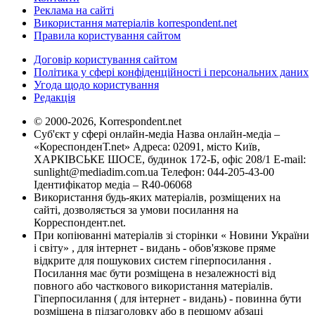
Реклама на сайті
Використання матеріалів korrespondent.net
Правила користування сайтом
Договір користування сайтом
Політика у сфері конфіденційності і персональних даних
Угода щодо користування
Редакція
© 2000-2026, Korrespondent.net
Суб'єкт у сфері онлайн-медіа Назва онлайн-медіа –
«КореспонденТ.net» Адреса: 02091, місто Київ,
ХАРКІВСЬКЕ ШОСЕ, будинок 172-Б, офіс 208/1 E-mail:
sunlight@mediadim.com.ua
Телефон: 044-205-43-00
Ідентифікатор медіа – R40-06068
Використання будь-яких матеріалів, розміщених на
сайті, дозволяється за умови посилання на
Корреспондент.net.
При копіюванні матеріалів зі сторінки « Новини України
і світу» , для інтернет - видань - обов'язкове пряме
відкрите для пошукових систем гіперпосилання .
Посилання має бути розміщена в незалежності від
повного або часткового використання матеріалів.
Гіперпосилання ( для інтернет - видань) - повинна бути
розміщена в підзаголовку або в першому абзаці