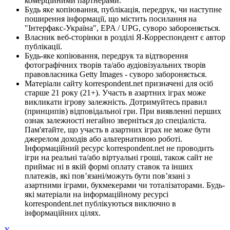
комерційними партнерами.
Будь яке копіювання, публікація, передрук, чи наступне
поширення інформації, що містить посилання на
"Інтерфакс-Україна", EPA / UPG, суворо забороняється.
Власник веб-сторінки в розділі Я-Корреспондент є автор
публікації.
Будь-яке копіювання, передрук та відтворення
фотографічних творів та/або аудіовізуальних творів
правовласника Getty Images - суворо забороняється.
Матеріали сайту korrespondent.net призначені для осіб
старше 21 року (21+). Участь в азартних іграх може
викликати ігрову залежність. Дотримуйтесь правил
(принципів) відповідальної гри. При виявленні перших
ознак залежності негайно зверніться до спеціаліста.
Пам'ятайте, що участь в азартних іграх не може бути
джерелом доходів або альтернативою роботі.
Інформаційний ресурс korrespondent.net не проводить
ігри на реальні та/або віртуальні гроші, також сайт не
приймає ні в якій формі оплату ставок та інших
платежів, які пов’язані/можуть бути пов’язані з
азартними іграми, букмекерами чи тоталізаторами. Будь-
які матеріали на інформаційному ресурсі
korrespondent.net публікуються виключно в
інформаційних цілях.