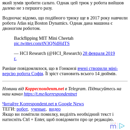
який зумів зробити сальто. Однак цей трюк у робота вийшов
далеко не з першого разу.
Водночас відомо, що подібного трюку ще в 2017 року навчили
робота Atlas від Boston Dynamics. Однак дана машина є
двоногим роботом.
Backflipping MIT Mini Cheetah
pic.twitter.com/tN3QNdHdTS
— HCI Research (@HCI_Research)
28 февраля 2019
г.
Раніше повідомлялося, що в Гонконзі
вчені створили міні-
версію робота Софія
. Її зріст становить всього 14 дюймів.
Новини від
Корреспондент.net
в Telegram. Підписуйтесь на
наш канал
https://t.me/korrespondentnet
Читайте Korrespondent.net в Google News
ТЕГИ:
робот
,
ученые
,
видео
Якщо ви помітили помилку, виділіть необхідний текст і
натисніть Ctrl + Enter, щоб повідомити про це редакцію.