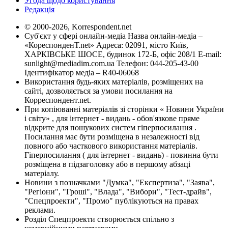
Угода щодо користування
Редакція
© 2000-2026, Korrespondent.net
Суб'єкт у сфері онлайн-медіа Назва онлайн-медіа –
«КореспонденТ.net» Адреса: 02091, місто Київ,
ХАРКІВСЬКЕ ШОСЕ, будинок 172-Б, офіс 208/1 E-mail:
sunlight@mediadim.com.ua
Телефон: 044-205-43-00
Ідентифікатор медіа – R40-06068
Використання будь-яких матеріалів, розміщених на
сайті, дозволяється за умови посилання на
Корреспондент.net.
При копіюванні матеріалів зі сторінки « Новини України
і світу» , для інтернет - видань - обов'язкове пряме
відкрите для пошукових систем гіперпосилання .
Посилання має бути розміщена в незалежності від
повного або часткового використання матеріалів.
Гіперпосилання ( для інтернет - видань) - повинна бути
розміщена в підзаголовку або в першому абзаці
матеріалу.
Новини з позначками "Думка", "Експертиза", "Заява",
"Регіони", "Гроші", "Влада", "Вибори", "Тест-драйв",
"Спецпроекти", "Промо" публікуються на правах
реклами.
Розділ Спецпроекти створюється спільно з