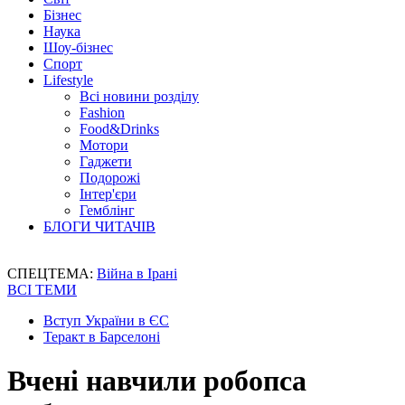
Бізнес
Наука
Шоу-бізнес
Спорт
Lifestyle
Всі новини розділу
Fashion
Food&Drinks
Мотори
Гаджети
Подорожі
Інтер'єри
Гемблінг
БЛОГИ ЧИТАЧІВ
СПЕЦТЕМА:
Війна в Ірані
ВСІ ТЕМИ
Вступ України в ЄС
Теракт в Барселоні
Вчені навчили робопса