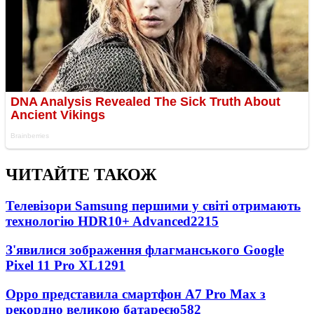
ЧИТАЙТЕ ТАКОЖ
Телевізори Samsung першими у світі отримають
технологію HDR10+ Advanced
2215
З'явилися зображення флагманського Google
Pixel 11 Pro XL
1291
Oppo представила смартфон A7 Pro Max з
рекордно великою батареєю
582