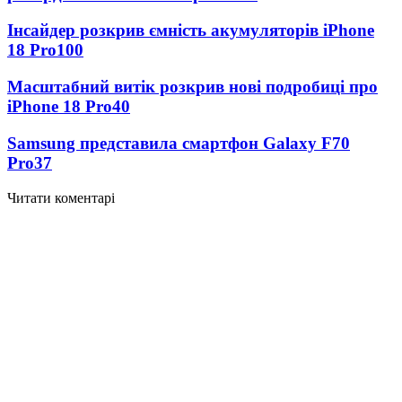
Інсайдер розкрив ємність акумуляторів iPhone
18 Pro
100
Масштабний витік розкрив нові подробиці про
iPhone 18 Pro
40
Samsung представила смартфон Galaxy F70
Pro
37
Читати коментарі