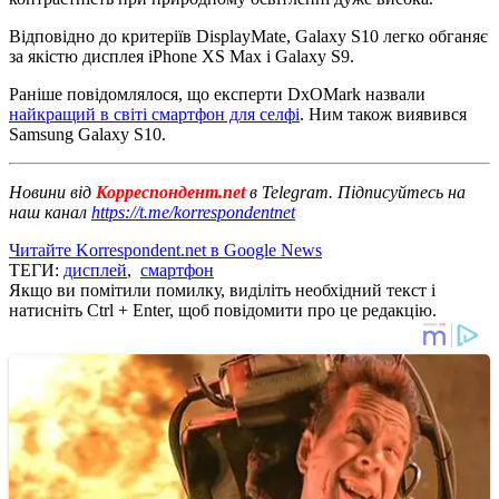
Відповідно до критеріїв DisplayMate, Galaxy S10 легко обганяє
за якістю дисплея iPhone XS Max і Galaxy S9.
Раніше повідомлялося, що експерти DxOMark назвали
найкращий в світі смартфон для селфі
. Ним також виявився
Samsung Galaxy S10.
Новини від
Корреспондент.net
в Telegram. Підписуйтесь на
наш канал
https://t.me/korrespondentnet
Читайте Korrespondent.net в Google News
ТЕГИ:
дисплей
,
смартфон
Якщо ви помітили помилку, виділіть необхідний текст і
натисніть Ctrl + Enter, щоб повідомити про це редакцію.