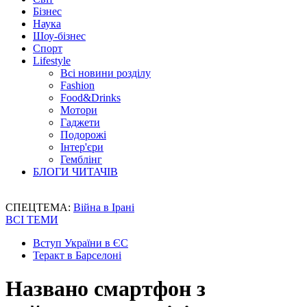
Бізнес
Наука
Шоу-бізнес
Спорт
Lifestyle
Всі новини розділу
Fashion
Food&Drinks
Мотори
Гаджети
Подорожі
Інтер'єри
Гемблінг
БЛОГИ ЧИТАЧІВ
СПЕЦТЕМА:
Війна в Ірані
ВСІ ТЕМИ
Вступ України в ЄС
Теракт в Барселоні
Названо смартфон з