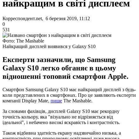
найкращим в світі дисплеєм
Корреспондент.net, 6 березня 2019, 11:12
0
531
Фото: The Mashable
Найкращий дисплей виявився у Galaxy S10
Експерти зазначили, що Samsung
Galaxy S10 легко обганяє в цьому
відношенні топовий смартфон Apple.
Смартфон Samsung Galaxy S10 має найкращий дисплей з будь-
коли представлених в смартфонах. Про це заявляють експерти
компанії Display Mate,
пише
The Mashable.
За словами фахівців, дисплей Galaxy S10 має рекордну
точність кольору, яка "візуально не відрізняється від
ідеальної", і небачено високі яскравість і контрастність.
Також відбивна здатність екрану надзвичайно низька, а
контрастність при природному освітленні дуже висока.