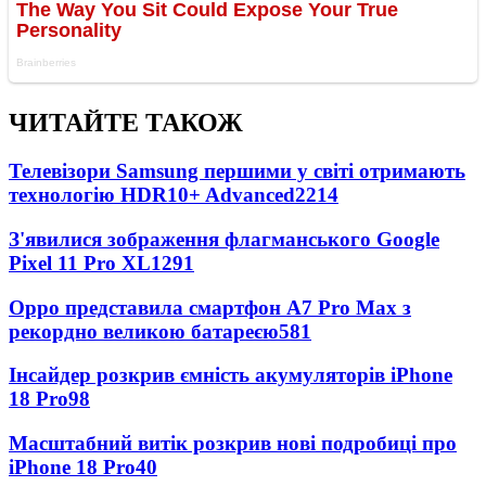
ЧИТАЙТЕ ТАКОЖ
Телевізори Samsung першими у світі отримають
технологію HDR10+ Advanced
2214
З'явилися зображення флагманського Google
Pixel 11 Pro XL
1291
Oppo представила смартфон A7 Pro Max з
рекордно великою батареєю
581
Інсайдер розкрив ємність акумуляторів iPhone
18 Pro
98
Масштабний витік розкрив нові подробиці про
iPhone 18 Pro
40