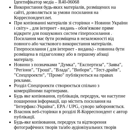
Ідентифікатор медіа – R40-06068
Використання будь-яких матеріалів, розміщених на
сайті, дозволяється за умови посилання на
Корреспондент.net.
При копіюванні матеріалів зі сторінки « Новини України
і світу» , для інтернет - видань - обов'язкове пряме
відкрите для пошукових систем гіперпосилання .
Посилання має бути розміщена в незалежності від
повного або часткового використання матеріалів.
Гіперпосилання ( для інтернет - видань) - повинна бути
розміщена в підзаголовку або в першому абзаці
матеріалу.
Новини з позначками "Думка", "Експертиза", "Заява",
"Регіони", "Гроші", "Влада", "Вибори", "Тест-драйв",
"Спецпроекти", "Промо" публікуються на правах
реклами.
Розділ Спецпроекти створюється спільно з
комерційними партнерами.
Будь яке копіювання, публікація, передрук, чи наступне
поширення інформації, що містить посилання на
"Інтерфакс-Україна", EPA / UPG, суворо забороняється.
Власник веб-сторінки в розділі Я-Корреспондент є автор
публікації.
Будь-яке копіювання, передрук та відтворення
фотографічних творів та/або аудіовізуальних творів