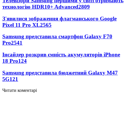
Телевізори Samsung першими у світі отримають
технологію HDR10+ Advanced
2809
З'явилися зображення флагманського Google
Pixel 11 Pro XL
2565
Samsung представила смартфон Galaxy F70
Pro
2541
Інсайдер розкрив ємність акумуляторів iPhone
18 Pro
124
Samsung представила бюджетний Galaxy M47
5G
121
Читати коментарі