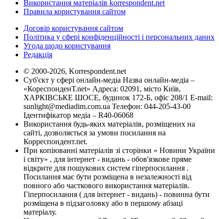
Використання матеріалів korrespondent.net
Правила користування сайтом
Договір користування сайтом
Політика у сфері конфіденційності і персональних даних
Угода щодо користування
Редакція
© 2000-2026, Korrespondent.net
Суб'єкт у сфері онлайн-медіа Назва онлайн-медіа –
«КореспонденТ.net» Адреса: 02091, місто Київ,
ХАРКІВСЬКЕ ШОСЕ, будинок 172-Б, офіс 208/1 E-mail:
sunlight@mediadim.com.ua
Телефон: 044-205-43-00
Ідентифікатор медіа – R40-06068
Використання будь-яких матеріалів, розміщених на
сайті, дозволяється за умови посилання на
Корреспондент.net.
При копіюванні матеріалів зі сторінки « Новини України
і світу» , для інтернет - видань - обов'язкове пряме
відкрите для пошукових систем гіперпосилання .
Посилання має бути розміщена в незалежності від
повного або часткового використання матеріалів.
Гіперпосилання ( для інтернет - видань) - повинна бути
розміщена в підзаголовку або в першому абзаці
матеріалу.