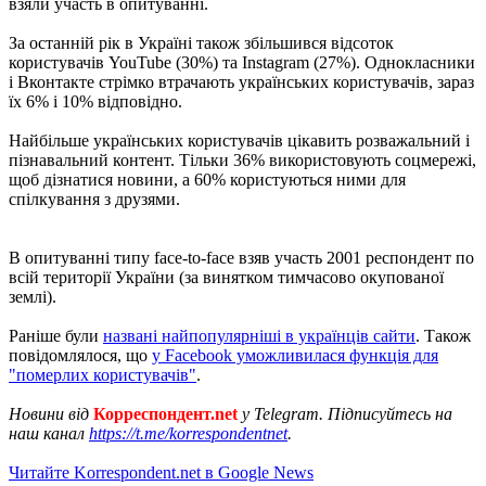
взяли участь в опитуванні.
За останній рік в Україні також збільшився відсоток
користувачів YouTube (30%) та Instagram (27%). Однокласники
і Вконтакте стрімко втрачають українських користувачів, зараз
їх 6% і 10% відповідно.
Найбільше українських користувачів цікавить розважальний і
пізнавальний контент. Тільки 36% використовують соцмережі,
щоб дізнатися новини, а 60% користуються ними для
спілкування з друзями.
В опитуванні типу face-to-face взяв участь 2001 респондент по
всій території України (за винятком тимчасово окупованої
землі).
Раніше були
названі найпопулярніші в українців сайти
. Також
повідомлялося, що
у Facebook уможливилася функція для
"померлих користувачів"
.
Новини від
Корреспондент.net
у Telegram. Підписуйтесь на
наш канал
https://t.me/korrespondentnet
.
Читайте Korrespondent.net в Google News