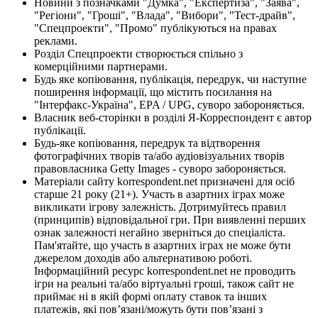
Новини з позначками "Думка", "Експертиза", "Заява",
"Регіони", "Гроші", "Влада", "Вибори", "Тест-драйв",
"Спецпроекти", "Промо" публікуються на правах
реклами.
Розділ Спецпроекти створюється спільно з
комерційними партнерами.
Будь яке копіювання, публікація, передрук, чи наступне
поширення інформації, що містить посилання на
"Інтерфакс-Україна", EPA / UPG, суворо забороняється.
Власник веб-сторінки в розділі Я-Корреспондент є автор
публікації.
Будь-яке копіювання, передрук та відтворення
фотографічних творів та/або аудіовізуальних творів
правовласника Getty Images - суворо забороняється.
Матеріали сайту korrespondent.net призначені для осіб
старше 21 року (21+). Участь в азартних іграх може
викликати ігрову залежність. Дотримуйтесь правил
(принципів) відповідальної гри. При виявленні перших
ознак залежності негайно зверніться до спеціаліста.
Пам'ятайте, що участь в азартних іграх не може бути
джерелом доходів або альтернативою роботі.
Інформаційний ресурс korrespondent.net не проводить
ігри на реальні та/або віртуальні гроші, також сайт не
приймає ні в якій формі оплату ставок та інших
платежів, які пов’язані/можуть бути пов’язані з