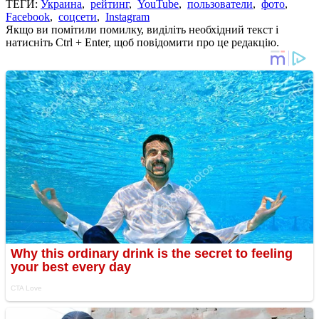
ТЕГИ:
Украина
,
рейтинг
,
YouTube
,
пользователи
,
фото
,
Facebook
,
соцсети
,
Instagram
Якщо ви помітили помилку, виділіть необхідний текст і
натисніть Ctrl + Enter, щоб повідомити про це редакцію.