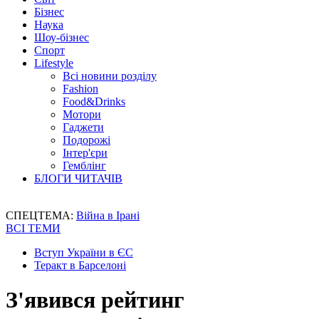
Бізнес
Наука
Шоу-бізнес
Спорт
Lifestyle
Всі новини розділу
Fashion
Food&Drinks
Мотори
Гаджети
Подорожі
Інтер'єри
Гемблінг
БЛОГИ ЧИТАЧІВ
СПЕЦТЕМА:
Війна в Ірані
ВСІ ТЕМИ
Вступ України в ЄС
Теракт в Барселоні
З'явився рейтинг