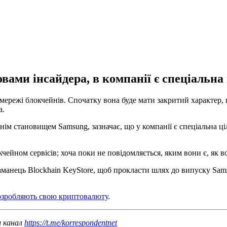
вами інсайдера, в компанії є спеціальна 
ережі блокчейнів. Спочатку вона буде мати закритий характер, 
a.
ім становищем Samsung, зазначає, що у компанії є спеціальна ці
кчейном сервісів; хоча поки не повідомляється, яким вони є, як
манець Blockhain KeyStore, щоб прокласти шлях до випуску Sams
озробляють свою криптовалюту
.
ш канал
https://t.me/korrespondentnet