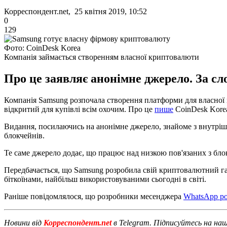
Корреспондент.net, 25 квітня 2019, 10:52
0
129
Фото: CoinDesk Korea
Компанія займається створенням власної криптовалюти
Про це заявляє анонімне джерело. За сло
Компанія Samsung розпочала створення платформи для власної м
відкритий для купівлі всім охочим. Про це
пише
CoinDesk Kore
Видання, посилаючись на анонімне джерело, знайоме з внутрішн
блокчейнів.
Те саме джерело додає, що працює над низкою пов'язаних з бло
Передбачається, що Samsung розробила свій криптовалютний га
біткоїнами, найбільш використовуваними сьогодні в світі.
Раніше повідомлялося, що розробники месенджера
WhatsApp р
Новини від
Корреспондент.net
в Telegram. Підписуйтесь на на