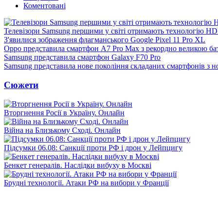
Коментовані
Телевізори Samsung першими у світі отримають технологію H
З'явилися зображення флагманського Google Pixel 11 Pro XL
Oppo представила смартфон A7 Pro Max з рекордно великою ба
Samsung представила смартфон Galaxy F70 Pro
Samsung представила нове покоління складаних смартфонів з 
Сюжети
Вторгнення Росії в Україну. Онлайн
Війна на Близькому Сході. Онлайн
Підсумки 06.08: Санкції проти РФ і дрон у Лейпцигу
Бенкет генералів. Наслідки вибуху в Москві
Брудні технології. Атаки РФ на вибори у Франції