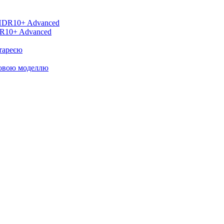
DR10+ Advanced
тареєю
новою моделлю