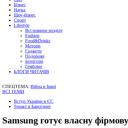
Бізнес
Наука
Шоу-бізнес
Спорт
Lifestyle
Всі новини розділу
Fashion
Food&Drinks
Мотори
Гаджети
Подорожі
Інтер'єри
Гемблінг
БЛОГИ ЧИТАЧІВ
СПЕЦТЕМА:
Війна в Ірані
ВСІ ТЕМИ
Вступ України в ЄС
Теракт в Барселоні
Samsung готує власну фірмов