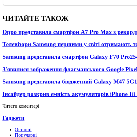
ЧИТАЙТЕ ТАКОЖ
Oppo представила смартфон A7 Pro Max з рекорд
Телевізори Samsung першими у світі отримають 
Samsung представила смартфон Galaxy F70 Pro
25
З'явилися зображення флагманського Google Pixel
Samsung представила бюджетний Galaxy M47 5G
Інсайдер розкрив ємність акумуляторів iPhone 18
Читати коментарі
Гаджети
Останні
Популярні