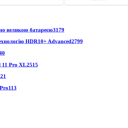
но великою батареєю
3179
технологію HDR10+ Advanced
2799
40
 11 Pro XL
2515
121
 Pro
113