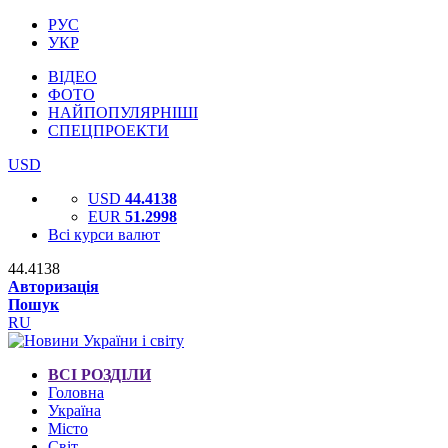
РУС
УКР
ВІДЕО
ФОТО
НАЙПОПУЛЯРНІШІ
СПЕЦПРОЕКТИ
USD
USD
44.4138
EUR
51.2998
Всі курси валют
44.4138
Авторизація
Пошук
RU
ВСІ РОЗДІЛИ
Головна
Україна
Місто
Світ