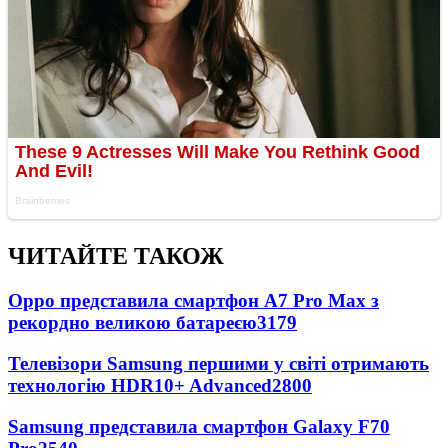
ЧИТАЙТЕ ТАКОЖ
Oppo представила смартфон A7 Pro Max з
рекордно великою батареєю
3179
Телевізори Samsung першими у світі отримають
технологію HDR10+ Advanced
2800
Samsung представила смартфон Galaxy F70