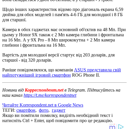
Щодо інших характеристик відомо про діагональ екрана 6,59
дюйма для обох моделей і пам'ять 4-6 ГБ для молодшої і 8 ГБ
для старшої.
Камера в обох гаджетах має основний об'єктив на 48 Мп. При
цьому у Honor 9X також є 2 Мп камера глибини і фронтальна
на 16 Мп. А у 9X Pro - 8 Мп ширококутна + 2 Мп камера
глибини і фронтальна на 16 Мп.
Вартість для молодшої версії стартує від 203 доларів, для
старшої - від 320 доларів.
Раніше повідомлялося, що компанія
ASUS представила свій
найпотужніший ігровий смартфон
ROG Phone II.
Новини від
Корреспондент.net
в Telegram. Підписуйтесь на
наш канал
https://t.me/korrespondentnet
Читайте Korrespondent.net в Google News
ТЕГИ:
смартфон
,
фото
,
гаджет
Якщо ви помітили помилку, виділіть необхідний текст і
натисніть Ctrl + Enter, щоб повідомити про це редакцію.