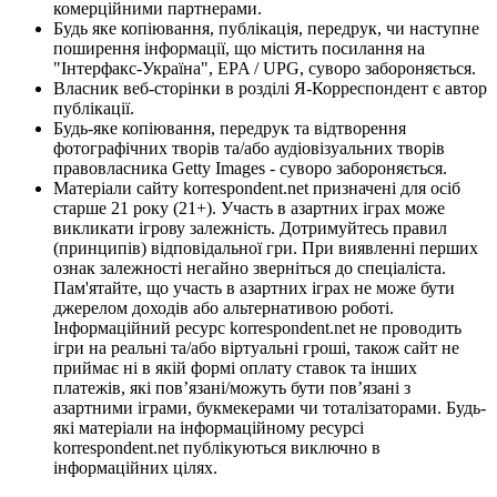
комерційними партнерами.
Будь яке копіювання, публікація, передрук, чи наступне
поширення інформації, що містить посилання на
"Інтерфакс-Україна", EPA / UPG, суворо забороняється.
Власник веб-сторінки в розділі Я-Корреспондент є автор
публікації.
Будь-яке копіювання, передрук та відтворення
фотографічних творів та/або аудіовізуальних творів
правовласника Getty Images - суворо забороняється.
Матеріали сайту korrespondent.net призначені для осіб
старше 21 року (21+). Участь в азартних іграх може
викликати ігрову залежність. Дотримуйтесь правил
(принципів) відповідальної гри. При виявленні перших
ознак залежності негайно зверніться до спеціаліста.
Пам'ятайте, що участь в азартних іграх не може бути
джерелом доходів або альтернативою роботі.
Інформаційний ресурс korrespondent.net не проводить
ігри на реальні та/або віртуальні гроші, також сайт не
приймає ні в якій формі оплату ставок та інших
платежів, які пов’язані/можуть бути пов’язані з
азартними іграми, букмекерами чи тоталізаторами. Будь-
які матеріали на інформаційному ресурсі
korrespondent.net публікуються виключно в
інформаційних цілях.