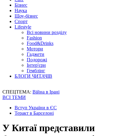
Бізнес
Наука
Шоу-бізнес
Спорт
Lifestyle
Всі новини розділу
Fashion
Food&Drinks
Мотори
Гаджети
Подорожі
Інтер'єри
Гемблінг
БЛОГИ ЧИТАЧІВ
СПЕЦТЕМА:
Війна в Ірані
ВСІ ТЕМИ
Вступ України в ЄС
Теракт в Барселоні
У Китаї представили