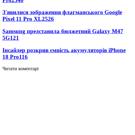
Pro
2540
З'явилися зображення флагманського Google
Pixel 11 Pro XL
2526
Samsung представила бюджетний Galaxy M47
5G
121
Інсайдер розкрив ємність акумуляторів iPhone
18 Pro
116
Читати коментарі