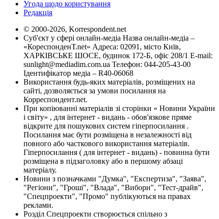
Угода щодо користування
Редакція
© 2000-2026, Korrespondent.net
Суб'єкт у сфері онлайн-медіа Назва онлайн-медіа –
«КореспонденТ.net» Адреса: 02091, місто Київ,
ХАРКІВСЬКЕ ШОСЕ, будинок 172-Б, офіс 208/1 E-mail:
sunlight@mediadim.com.ua
Телефон: 044-205-43-00
Ідентифікатор медіа – R40-06068
Використання будь-яких матеріалів, розміщених на
сайті, дозволяється за умови посилання на
Корреспондент.net.
При копіюванні матеріалів зі сторінки « Новини України
і світу» , для інтернет - видань - обов'язкове пряме
відкрите для пошукових систем гіперпосилання .
Посилання має бути розміщена в незалежності від
повного або часткового використання матеріалів.
Гіперпосилання ( для інтернет - видань) - повинна бути
розміщена в підзаголовку або в першому абзаці
матеріалу.
Новини з позначками "Думка", "Експертиза", "Заява",
"Регіони", "Гроші", "Влада", "Вибори", "Тест-драйв",
"Спецпроекти", "Промо" публікуються на правах
реклами.
Розділ Спецпроекти створюється спільно з