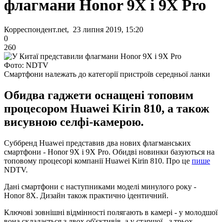
флагмани Honor 9X і 9X Pro
Корреспондент.net, 23 липня 2019, 15:20
0
260
Фото: NDTV
Смартфони належать до категорії пристроїв середньої ланки
Обидва гаджети оснащені топовим
процесором Huawei Kirin 810, а також
висувною селфі-камерою.
Суббренд Huawei представив два нових флагманських
смартфони - Honor 9X і 9X Pro. Обидві новинки базуються на
топовому процесорі компанії Huawei Kirin 810. Про це
пише
NDTV.
Дані смартфони є наступниками моделі минулого року -
Honor 8X. Дизайн також практично ідентичний.
Ключові зовнішні відмінності полягають в камері - у молодшої
вона складається з двох об'єктивів, а у старшої - з трьох.