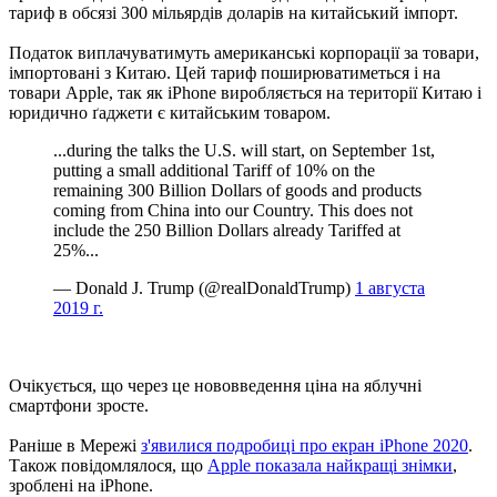
тариф в обсязі 300 мільярдів доларів на китайський імпорт.
Податок виплачуватимуть американські корпорації за товари,
імпортовані з Китаю. Цей тариф поширюватиметься і на
товари Apple, так як iPhone виробляється на території Китаю і
юридично ґаджети є китайським товаром.
...during the talks the U.S. will start, on September 1st,
putting a small additional Tariff of 10% on the
remaining 300 Billion Dollars of goods and products
coming from China into our Country. This does not
include the 250 Billion Dollars already Tariffed at
25%...
— Donald J. Trump (@realDonaldTrump)
1 августа
2019 г.
Очікується, що через це нововведення ціна на яблучні
смартфони зросте.
Раніше в Мережі
з'явилися подробиці про екран iPhone 2020
.
Також повідомлялося, що
Apple показала найкращі знімки
,
зроблені на iPhone.