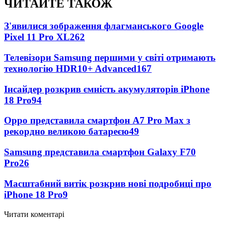
ЧИТАЙТЕ ТАКОЖ
З'явилися зображення флагманського Google
Pixel 11 Pro XL
262
Телевізори Samsung першими у світі отримають
технологію HDR10+ Advanced
167
Інсайдер розкрив ємність акумуляторів iPhone
18 Pro
94
Oppo представила смартфон A7 Pro Max з
рекордно великою батареєю
49
Samsung представила смартфон Galaxy F70
Pro
26
Масштабний витік розкрив нові подробиці про
iPhone 18 Pro
9
Читати коментарі