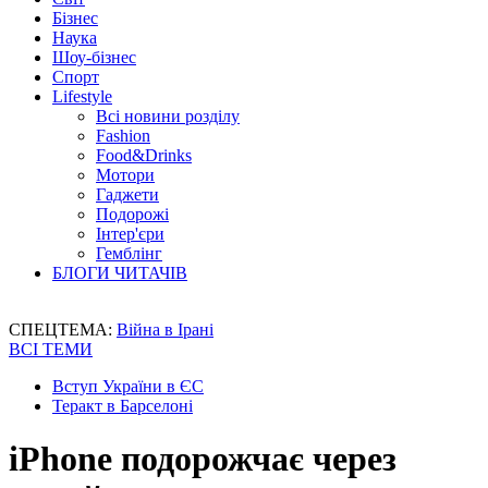
Бізнес
Наука
Шоу-бізнес
Спорт
Lifestyle
Всі новини розділу
Fashion
Food&Drinks
Мотори
Гаджети
Подорожі
Інтер'єри
Гемблінг
БЛОГИ ЧИТАЧІВ
СПЕЦТЕМА:
Війна в Ірані
ВСІ ТЕМИ
Вступ України в ЄС
Теракт в Барселоні
iPhone подорожчає через