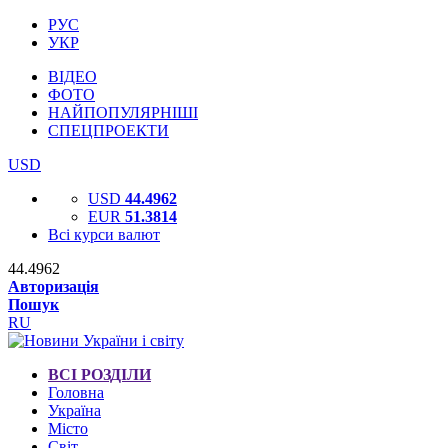
РУС
УКР
ВІДЕО
ФОТО
НАЙПОПУЛЯРНІШІ
СПЕЦПРОЕКТИ
USD
USD
44.4962
EUR
51.3814
Всі курси валют
44.4962
Авторизація
Пошук
RU
ВСІ РОЗДІЛИ
Головна
Україна
Місто
Світ