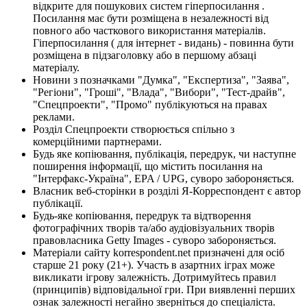
відкрите для пошукових систем гіперпосилання .
Посилання має бути розміщена в незалежності від
повного або часткового використання матеріалів.
Гіперпосилання ( для інтернет - видань) - повинна бути
розміщена в підзаголовку або в першому абзаці
матеріалу.
Новини з позначками "Думка", "Експертиза", "Заява",
"Регіони", "Гроші", "Влада", "Вибори", "Тест-драйв",
"Спецпроекти", "Промо" публікуються на правах
реклами.
Розділ Спецпроекти створюється спільно з
комерційними партнерами.
Будь яке копіювання, публікація, передрук, чи наступне
поширення інформації, що містить посилання на
"Інтерфакс-Україна", EPA / UPG, суворо забороняється.
Власник веб-сторінки в розділі Я-Корреспондент є автор
публікації.
Будь-яке копіювання, передрук та відтворення
фотографічних творів та/або аудіовізуальних творів
правовласника Getty Images - суворо забороняється.
Матеріали сайту korrespondent.net призначені для осіб
старше 21 року (21+). Участь в азартних іграх може
викликати ігрову залежність. Дотримуйтесь правил
(принципів) відповідальної гри. При виявленні перших
ознак залежності негайно зверніться до спеціаліста.