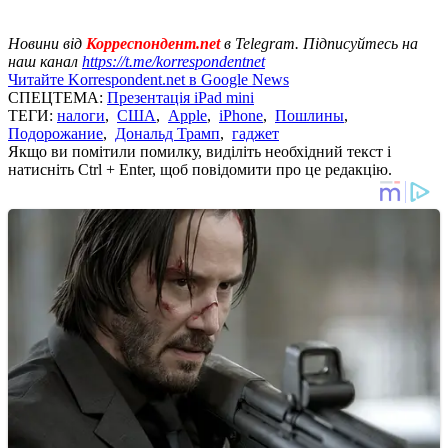
Новини від
Корреспондент.net
в Telegram. Підписуйтесь на
наш канал
https://t.me/korrespondentnet
Читайте Korrespondent.net в Google News
СПЕЦТЕМА:
Презентація iPad mini
ТЕГИ:
налоги
,
США
,
Apple
,
iPhone
,
Пошлины
,
Подорожание
,
Дональд Трамп
,
гаджет
Якщо ви помітили помилку, виділіть необхідний текст і
натисніть Ctrl + Enter, щоб повідомити про це редакцію.