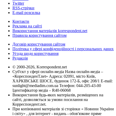
Twitter
RSS-стрічки
E-mail розсилка
Контакти
Реклама на сайті
Використання матеріалів korrespondent.net
Правила користування сайтом
Договір користування сайтом
Політика у сфері конфіденційності і персональних даних
Угода щодо користування
Редакція
© 2000-2026, Korrespondent.net
Суб'єкт у сфері онлайн-медіа Назва онлайн-медіа –
«КореспонденТ.net» Адреса: 02091, місто Київ,
ХАРКІВСЬКЕ ШОСЕ, будинок 172-Б, офіс 208/1 E-mail:
sunlight@mediadim.com.ua
Телефон: 044-205-43-00
Ідентифікатор медіа – R40-06068
Використання будь-яких матеріалів, розміщених на
сайті, дозволяється за умови посилання на
Корреспондент.net.
При копіюванні матеріалів зі сторінки « Новини України
і світу» , для інтернет - видань - обов'язкове пряме