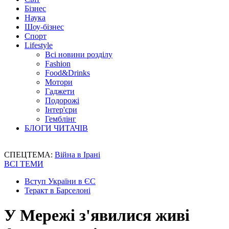
Бізнес
Наука
Шоу-бізнес
Спорт
Lifestyle
Всі новини розділу
Fashion
Food&Drinks
Мотори
Гаджети
Подорожі
Інтер'єри
Гемблінг
БЛОГИ ЧИТАЧІВ
СПЕЦТЕМА:
Війна в Ірані
ВСІ ТЕМИ
Вступ України в ЄС
Теракт в Барселоні
У Мережі з'явилися живі