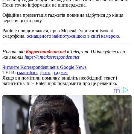
Поки точно інформація не підтверджена.
Офіційна презентація гаджетів повинна відбутися до кінця
вересня цього року.
Раніше повідомлялося, що в Мережі з'явився знімок зі
смартфона,
оснащеного найпотужнішою в світі камерою.
Новини від
Корреспондент.net
в Telegram. Підписуйтесь на
наш канал
https://t.me/korrespondentnet
Читайте Korrespondent.net в Google News
ТЕГИ:
смартфон
,
фото
,
гаджет
Якщо ви помітили помилку, виділіть необхідний текст і
натисніть Ctrl + Enter, щоб повідомити про це редакцію.