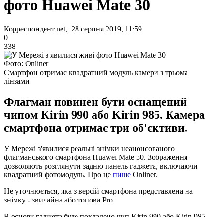
фото Huawei Mate 30
Корреспондент.net, 28 серпня 2019, 11:59
0
338
Фото: Onliner
Смартфон отримає квадратний модуль камери з трьома
лінзами
Флагман повинен бути оснащений
чипом Kirin 990 або Kirin 985. Камера
смартфона отримає три об'єктиви.
У Мережі з'явилися реальні знімки неанонсованого
флагманського смартфона Huawei Mate 30. Зображення
дозволяють розглянути задню панель гаджета, включаючи
квадратний фотомодуль. Про це
пише
Onliner.
Не уточнюється, яка з версій смартфона представлена ​​на
знімку - звичайна або топова Pro.
В основу гаджета буде покладено чип Kirin 990 або Kirin 985.