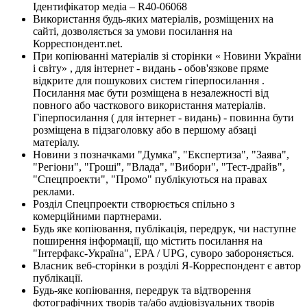
Ідентифікатор медіа – R40-06068
Використання будь-яких матеріалів, розміщених на
сайті, дозволяється за умови посилання на
Корреспондент.net.
При копіюванні матеріалів зі сторінки « Новини України
і світу» , для інтернет - видань - обов'язкове пряме
відкрите для пошукових систем гіперпосилання .
Посилання має бути розміщена в незалежності від
повного або часткового використання матеріалів.
Гіперпосилання ( для інтернет - видань) - повинна бути
розміщена в підзаголовку або в першому абзаці
матеріалу.
Новини з позначками "Думка", "Експертиза", "Заява",
"Регіони", "Гроші", "Влада", "Вибори", "Тест-драйв",
"Спецпроекти", "Промо" публікуються на правах
реклами.
Розділ Спецпроекти створюється спільно з
комерційними партнерами.
Будь яке копіювання, публікація, передрук, чи наступне
поширення інформації, що містить посилання на
"Інтерфакс-Україна", EPA / UPG, суворо забороняється.
Власник веб-сторінки в розділі Я-Корреспондент є автор
публікації.
Будь-яке копіювання, передрук та відтворення
фотографічних творів та/або аудіовізуальних творів