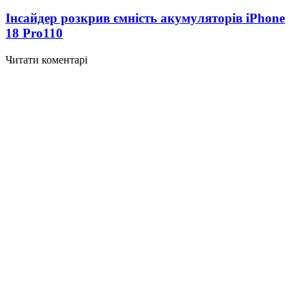
Інсайдер розкрив ємність акумуляторів iPhone
18 Pro
110
Читати коментарі