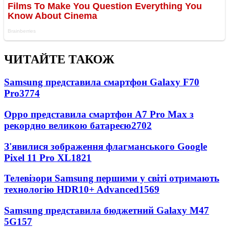
ЧИТАЙТЕ ТАКОЖ
Samsung представила смартфон Galaxy F70
Pro
3774
Oppo представила смартфон A7 Pro Max з
рекордно великою батареєю
2702
З'явилися зображення флагманського Google
Pixel 11 Pro XL
1821
Телевізори Samsung першими у світі отримають
технологію HDR10+ Advanced
1569
Samsung представила бюджетний Galaxy M47
5G
157