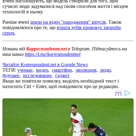
Вчені наголошують, що модель створили для того, щоб
сучасні люди задумалися над своїм способом життя і місцем
технологій в ньому.
Раніше вчені
зняли на відео "народження" вірусів
. Також
повідомлялося про те, що
втрата зубів провокує хвороби
серця.
Новини від
Корреспондент.net
в Telegram. Підписуйтесь на
наш канал
https://t.me/korrespondentnet
Читайте Korrespondent.net в Google News
ТЕГИ:
ученые
,
видео
,
смартфон
,
эволюция
,
люди
,
будущее
,
исследование
,
гаджет
Якщо ви помітили помилку, виділіть необхідний текст і
натисніть Ctrl + Enter, щоб повідомити про це редакцію.