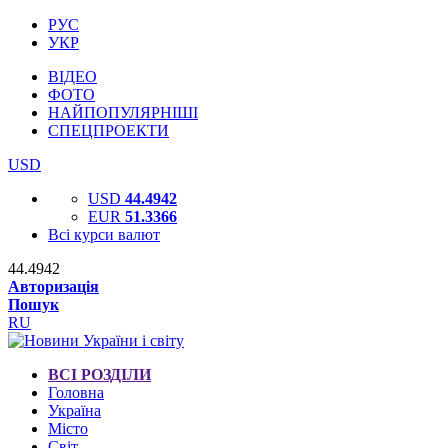
РУС
УКР
ВІДЕО
ФОТО
НАЙПОПУЛЯРНІШІ
СПЕЦПРОЕКТИ
USD
USD
44.4942
EUR
51.3366
Всі курси валют
44.4942
Авторизація
Пошук
RU
ВСІ РОЗДІЛИ
Головна
Україна
Місто
Світ