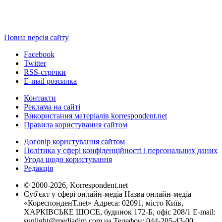
Повна версія сайту
Facebook
Twitter
RSS-стрічки
E-mail розсилка
Контакти
Реклама на сайті
Використання матеріалів korrespondent.net
Правила користування сайтом
Договір користування сайтом
Політика у сфері конфіденційності і персональних даних
Угода щодо користування
Редакція
© 2000-2026, Korrespondent.net
Суб'єкт у сфері онлайн-медіа Назва онлайн-медіа –
«КореспонденТ.net» Адреса: 02091, місто Київ,
ХАРКІВСЬКЕ ШОСЕ, будинок 172-Б, офіс 208/1 E-mail:
sunlight@mediadim.com.ua
Телефон: 044-205-43-00