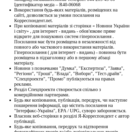
Ідентифікатор медіа – R40-06068
Використання будь-яких матеріалів, розміщених на
сайті, дозволяється за умови посилання на
Корреспондент.net.
При копіюванні матеріалів зі сторінки « Новини України
і світу» , для інтернет - видань - обов'язкове пряме
відкрите для пошукових систем гіперпосилання .
Посилання має бути розміщена в незалежності від
повного або часткового використання матеріалів.
Гіперпосилання ( для інтернет - видань) - повинна бути
розміщена в підзаголовку або в першому абзаці
матеріалу.
Новини з позначками "Думка", "Експертиза", "Заява",
"Регіони", "Гроші", "Влада", "Вибори", "Тест-драйв",
"Спецпроекти", "Промо" публікуються на правах
реклами.
Розділ Спецпроекти створюється спільно з
комерційними партнерами.
Будь яке копіювання, публікація, передрук, чи наступне
поширення інформації, що містить посилання на
"Інтерфакс-Україна", EPA / UPG, суворо забороняється.
Власник веб-сторінки в розділі Я-Корреспондент є автор
публікації.
Будь-яке копіювання, передрук та відтворення
фотографічних творів та/або аудіовізуальних творів