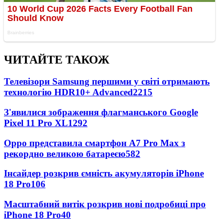
ЧИТАЙТЕ ТАКОЖ
Телевізори Samsung першими у світі отримають
технологію HDR10+ Advanced
2215
З'явилися зображення флагманського Google
Pixel 11 Pro XL
1292
Oppo представила смартфон A7 Pro Max з
рекордно великою батареєю
582
Інсайдер розкрив ємність акумуляторів iPhone
18 Pro
106
Масштабний витік розкрив нові подробиці про
iPhone 18 Pro
40