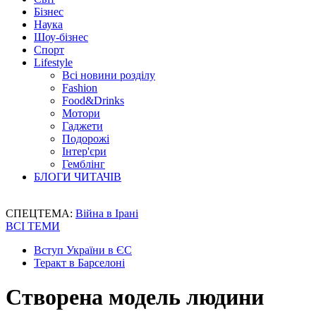
Бізнес
Наука
Шоу-бізнес
Спорт
Lifestyle
Всі новини розділу
Fashion
Food&Drinks
Мотори
Гаджети
Подорожі
Інтер'єри
Гемблінг
БЛОГИ ЧИТАЧІВ
СПЕЦТЕМА:
Війна в Ірані
ВСІ ТЕМИ
Вступ України в ЄС
Теракт в Барселоні
Створена модель людини