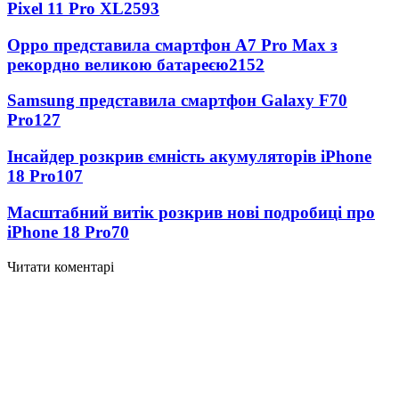
Pixel 11 Pro XL
2593
Oppo представила смартфон A7 Pro Max з
рекордно великою батареєю
2152
Samsung представила смартфон Galaxy F70
Pro
127
Інсайдер розкрив ємність акумуляторів iPhone
18 Pro
107
Масштабний витік розкрив нові подробиці про
iPhone 18 Pro
70
Читати коментарі