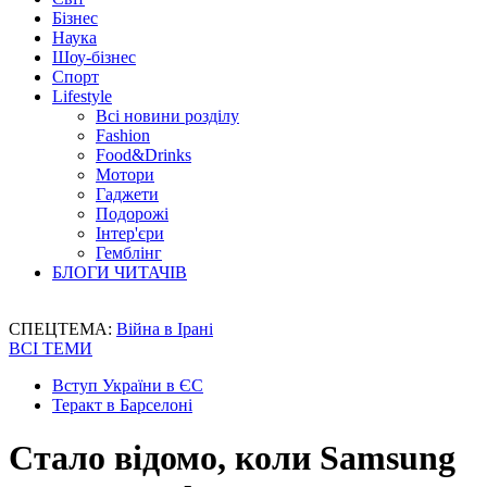
Бізнес
Наука
Шоу-бізнес
Спорт
Lifestyle
Всі новини розділу
Fashion
Food&Drinks
Мотори
Гаджети
Подорожі
Інтер'єри
Гемблінг
БЛОГИ ЧИТАЧІВ
СПЕЦТЕМА:
Війна в Ірані
ВСІ ТЕМИ
Вступ України в ЄС
Теракт в Барселоні
Стало відомо, коли Samsung