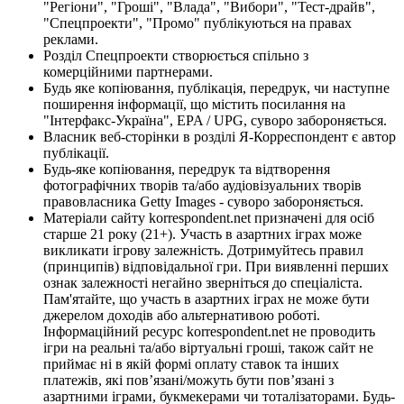
"Регіони", "Гроші", "Влада", "Вибори", "Тест-драйв",
"Спецпроекти", "Промо" публікуються на правах
реклами.
Розділ Спецпроекти створюється спільно з
комерційними партнерами.
Будь яке копіювання, публікація, передрук, чи наступне
поширення інформації, що містить посилання на
"Інтерфакс-Україна", EPA / UPG, суворо забороняється.
Власник веб-сторінки в розділі Я-Корреспондент є автор
публікації.
Будь-яке копіювання, передрук та відтворення
фотографічних творів та/або аудіовізуальних творів
правовласника Getty Images - суворо забороняється.
Матеріали сайту korrespondent.net призначені для осіб
старше 21 року (21+). Участь в азартних іграх може
викликати ігрову залежність. Дотримуйтесь правил
(принципів) відповідальної гри. При виявленні перших
ознак залежності негайно зверніться до спеціаліста.
Пам'ятайте, що участь в азартних іграх не може бути
джерелом доходів або альтернативою роботі.
Інформаційний ресурс korrespondent.net не проводить
ігри на реальні та/або віртуальні гроші, також сайт не
приймає ні в якій формі оплату ставок та інших
платежів, які пов’язані/можуть бути пов’язані з
азартними іграми, букмекерами чи тоталізаторами. Будь-