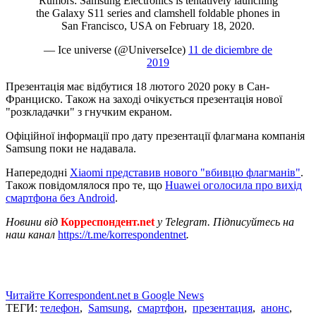
Rumors: Samsung Electronics is tentatively launching
the Galaxy S11 series and clamshell foldable phones in
San Francisco, USA on February 18, 2020.
— Ice universe (@UniverseIce)
11 de diciembre de
2019
Презентація має відбутися 18 лютого 2020 року в Сан-
Франциско. Також на заході очікується презентація нової
"розкладачки" з гнучким екраном.
Офіційної інформації про дату презентації флагмана компанія
Samsung поки не надавала.
Напередодні
Xiaomi представив нового "вбивцю флагманів"
.
Також повідомлялося про те, що
Huawei оголосила про вихід
смартфона без Android
.
Новини від
Корреспондент.net
у Telegram. Підписуйтесь на
наш канал
https://t.me/korrespondentnet
.
Читайте Korrespondent.net в Google News
ТЕГИ:
телефон
,
Samsung
,
смартфон
,
презентация
,
анонс
,