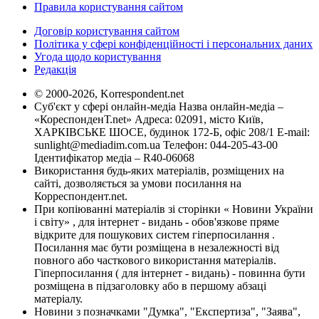
Правила користування сайтом
Договір користування сайтом
Політика у сфері конфіденційності і персональних даних
Угода щодо користування
Редакція
© 2000-2026, Korrespondent.net
Суб'єкт у сфері онлайн-медіа Назва онлайн-медіа –
«КореспонденТ.net» Адреса: 02091, місто Київ,
ХАРКІВСЬКЕ ШОСЕ, будинок 172-Б, офіс 208/1 E-mail:
sunlight@mediadim.com.ua
Телефон: 044-205-43-00
Ідентифікатор медіа – R40-06068
Використання будь-яких матеріалів, розміщених на
сайті, дозволяється за умови посилання на
Корреспондент.net.
При копіюванні матеріалів зі сторінки « Новини України
і світу» , для інтернет - видань - обов'язкове пряме
відкрите для пошукових систем гіперпосилання .
Посилання має бути розміщена в незалежності від
повного або часткового використання матеріалів.
Гіперпосилання ( для інтернет - видань) - повинна бути
розміщена в підзаголовку або в першому абзаці
матеріалу.
Новини з позначками "Думка", "Експертиза", "Заява",