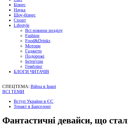
Бізнес
Наука
Шоу-бізнес
Спорт
Lifestyle
Всі новини розділу
Fashion
Food&Drinks
Мотори
Гаджети
Подорожі
Інтер'єри
Гемблінг
БЛОГИ ЧИТАЧІВ
СПЕЦТЕМА:
Війна в Ірані
ВСІ ТЕМИ
Вступ України в ЄС
Теракт в Барселоні
Фантастичні девайси, що стал