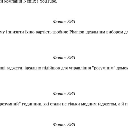
 компаній Netflix і YouTube.
Фото: EPA
 і знизити їхню вартість зробило Phanton ідеальним вибором дл
Фото: EPA
нші ґаджети, ідеально підійшов для управління "розумним" домо
Фото: EPA
розумний" годинник, які стали не тільки модним ґаджетом, а й п
Фото: EPA