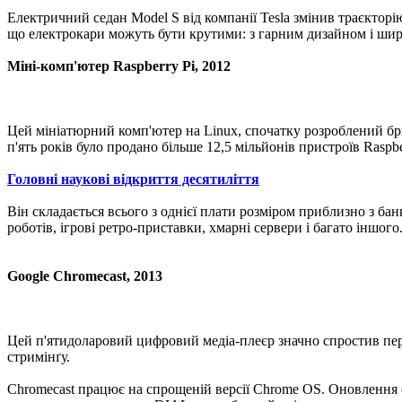
Електричний седан Model S від компанії Tesla змінив траєктор
що електрокари можуть бути крутими: з гарним дизайном і шир
Міні-комп'ютер Raspberry Pi, 2012
Цей мініатюрний комп'ютер на Linux, спочатку розроблений бр
п'ять років було продано більше 12,5 мільйонів пристроїв Raspbe
Головні наукові відкриття десятиліття
Він складається всього з однієї плати розміром приблизно з ба
роботів, ігрові ретро-приставки, хмарні сервери і багато іншого
Google Chromecast, 2013
Цей п'ятидоларовий цифровий медіа-плеєр значно спростив пере
стримінґу.
Chromecast працює на спрощеній версії Chrome OS. Оновлення 