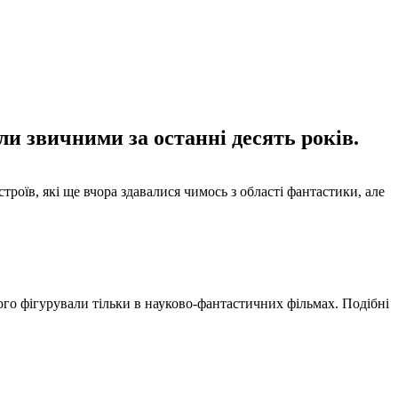
али звичними за останні десять років.
троїв, які ще вчора здавалися чимось з області фантастики, але
ого фігурували тільки в науково-фантастичних фільмах. Подібні