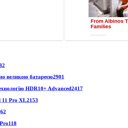
82
но великою батареєю
2901
технологію HDR10+ Advanced
2417
 11 Pro XL
2153
162
 Pro
118