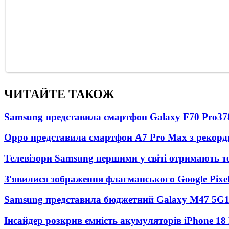
ЧИТАЙТЕ ТАКОЖ
Samsung представила смартфон Galaxy F70 Pro
37
Oppo представила смартфон A7 Pro Max з рекорд
Телевізори Samsung першими у світі отримають 
З'явилися зображення флагманського Google Pixel
Samsung представила бюджетний Galaxy M47 5G
Інсайдер розкрив ємність акумуляторів iPhone 18