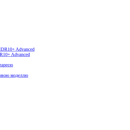
DR10+ Advanced
тареєю
новою моделлю