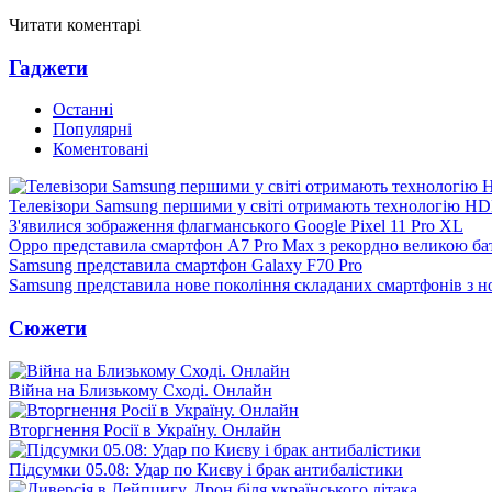
Читати коментарі
Гаджети
Останні
Популярні
Коментовані
Телевізори Samsung першими у світі отримають технологію H
З'явилися зображення флагманського Google Pixel 11 Pro XL
Oppo представила смартфон A7 Pro Max з рекордно великою ба
Samsung представила смартфон Galaxy F70 Pro
Samsung представила нове покоління складаних смартфонів з 
Сюжети
Війна на Близькому Сході. Онлайн
Вторгнення Росії в Україну. Онлайн
Підсумки 05.08: Удар по Києву і брак антибалістики