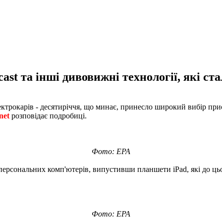
cast та інші дивовижні технології, які ст
ектрокарів - десятиріччя, що минає, принесло широкий вибір прис
net
розповідає подробиці.
Фото: EPA
 персональних комп'ютерів, випустивши планшети iPad, які до ць
.
Фото: EPA