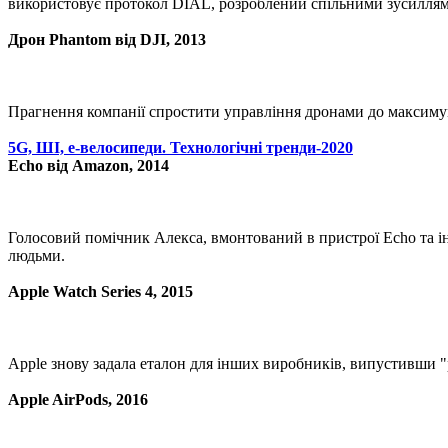
використовує протокол DIAL, розроблений спільними зусиллями
Дрон Phantom від DJI, 2013
Прагнення компанії спростити управління дронами до максимуму
5G, ШІ, e-велосипеди. Технологічні тренди-2020
Echo від Amazon, 2014
Голосовий помічник Алекса, вмонтований в пристрої Echo та і
людьми.
Apple Watch Series 4, 2015
Apple знову задала еталон для інших виробників, випустивши "
Apple AirPods, 2016