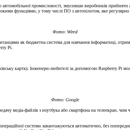
ію автомобільної промисловості, змусивши виробників прийняти а
окими функціями, у тому числі ПО з автопілотом, яке регулярно
Фото: Wired
итанцями як бюджетна система для навчання інформатиці, отримав
rry Pi.
нківську картку. Інженери-любителі за допомогою Raspberry Pi мо
.
Фото: Google
дачу медіа-файлів з ноутбука або смартфона на телеекран, чим 
операційної системи завантажуються автоматично, без попереднь