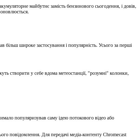
кумуляторне майбутнє замість бензинового сьогодення, і довів,
 оновлюється.
 більш широке застосування і популярність. Усього за перші
жуть створити у себе вдома метеостанції, "розумні" колонки,
чимало популяризував саму ідею потокового відео або
ого повідомлення. Для передачі медіа-контенту Chromecast