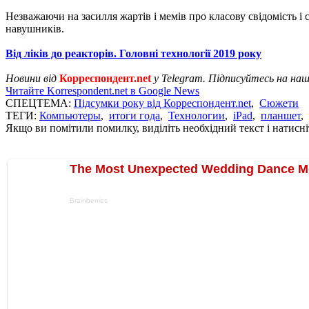
Незважаючи на засилля жартів і мемів про класову свідомість і
навушників.
Від ліків до реакторів. Головні технології 2019 року
Новини від
Корреспондент.net
у Telegram. Підписуйтесь на на
Читайте Korrespondent.net в Google News
СПЕЦТЕМА:
Підсумки року від Корреспондент.net
,
Сюжети
ТЕГИ:
Компьютеры
,
итоги года
,
Технологии
,
iPad
,
планшет
,
Якщо ви помітили помилку, виділіть необхідний текст і натисніт